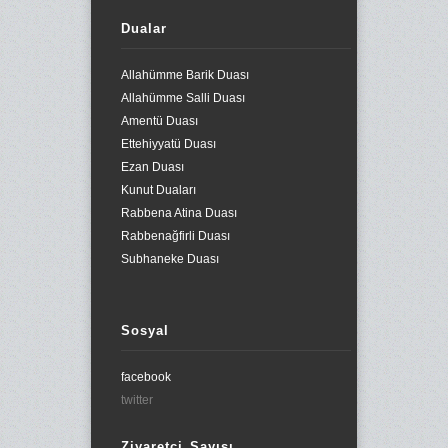
Dualar
Allahümme Barik Duası
Allahümme Salli Duası
Amentü Duası
Ettehiyyatü Duası
Ezan Duası
Kunut Duaları
Rabbena Atina Duası
Rabbenağfirli Duası
Subhaneke Duası
Sosyal
facebook
twitter
Ziyaretçi Sayısı