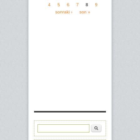
4
5
6
7
8
9
Sayfalar
sonraki ›
son »
Ara
Arama formu