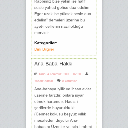
Rabbimiz bize yakin ise hafif
sesle yahud gizlice dua edelim.
Eger uzak ise yüksek sesle dua
edelim" demeleri üzerine bu
ayet-i celilenin nazil olduğu
mervidir.
Kategoriler:
Dini Bilgiler
Ana Baba Hakkı
Tarih: 4 Temmuz, 2005 - 02:20
Yazan:
admin
0 Yorumlar
Ana-babaya iyilik ve ihsan evlat
üzerine farzdır, onlara isyan
etmek haramdır. Hadis-i
şeriflerde buyuruldu ki:
(Cennet kokusu beşyüz yıllık
mesafeden duyulur Ana-
babasını Üzenler ve sıla-l rahmi