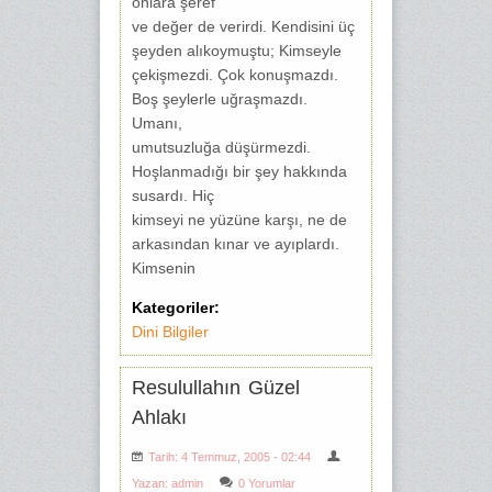
onlara şeref
ve değer de verirdi. Kendisini üç
şeyden alıkoymuştu; Kimseyle
çekişmezdi. Çok konuşmazdı.
Boş şeylerle uğraşmazdı.
Umanı,
umutsuzluğa düşürmezdi.
Hoşlanmadığı bir şey hakkında
susardı. Hiç
kimseyi ne yüzüne karşı, ne de
arkasından kınar ve ayıplardı.
Kimsenin
Kategoriler:
Dini Bilgiler
Resulullahın Güzel
Ahlakı
Tarih: 4 Temmuz, 2005 - 02:44
Yazan:
admin
0 Yorumlar