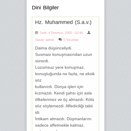
Dini Bilgiler
Hz. Muhammed (S.a.v.)
Tarih: 4 Temmuz, 2005 - 02:46
Yazan:
admin
0 Yorumlar
Daima düşünceliydi.
Susması konuşmasından uzun
sürerdi.
Lüzumsuz yere konuşmaz;
konuştuğunda ne fazla, ne eksik
söz
kullanırdı. Dünya işleri için
kızmazdı. Kendi şahsı için asla
öfkelenmez ve öç almazdı. Kötü
söz söylemezdi. Affediciliği tabii
idi.
İntikam almazdı. Düşmanlarını
sadece affetmekle kalmaz,