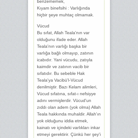
benzememek,
Kıyam binefsihi : Varlığında
hiçbir şeye muhtaç olmamak.
Vücud
Bu sıfat, Allah Teala'nın var
olduğunu ifade eder. Allah
Teala'nın varlığı başka bir
varlığa bağlı olmayıp, zatının
icabıdır. Yani vücudu, zatıyla
kaimdir ve zatının vacib bir
sıfatıdır. Bu sebeble Hak
Teala'ya Vacibü'l-Vücud
denilmiştir. Bazı Kelam alimleri,
Vücud sıfatına, sıfat-ı nefsiyye
adını vermişlerdir. Vücud'un
zıddı olan adem (yok olma) Allah
Teala hakkında muhaldir. Allah'ın
yok olduğunu iddia etmek,
kainatı ve içindeki varlıkları inkar
etmeyi gerektirir. Çünkü her şey'i