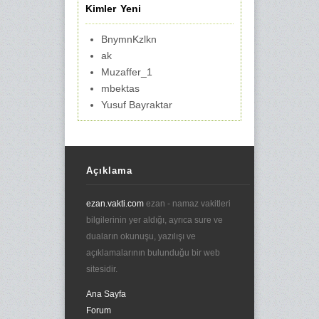
Kimler Yeni
BnymnKzlkn
ak
Muzaffer_1
mbektas
Yusuf Bayraktar
Açıklama
ezan.vakti.com
ezan - namaz vakitleri
bilgilerinin yer aldığı, ayrıca sure ve
duaların okunuşu, yazılışı ve
açıklamalarının bulunduğu bir web
sitesidir.
Ana Sayfa
Forum