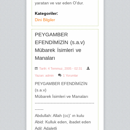
yaratan ve var eden O'dur.
Kategoriler:
Dini Bilgiler
PEYGAMBER
EFENDİMİZİN (s.a.v)
Mübarek İsimleri ve
Manaları
Tarih: 4 Temmuz, 2005 - 02:31
Yazan:
admin
1 Yorumlar
PEYGAMBER EFENDİMİZİN
(s.a.v)
Mübarek İsimleri ve Manaları
-----------------------------------------
------
Abdullah: Allah (cc)' ın kulu
Abid: Kulluk eden, ibadet eden
Adil: Adaletli