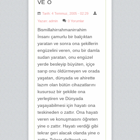
VE O
Tarih: 4 Temmuz, 2005 - 02:29
Yazan:
admin
0 Yorumlar
Bismillahirrahmanirrahim
İnsanı çamurlu bir balçıktan
yaratan ve sonra ona şekillerin
engüzelini veren, onu bir damla
sudan yaratan, onu engüzel
yerde besleyip büyüten, içiçe
sarıp onu öldürmeyen ve orada
yaşatan, dünyada ve ahirette
lazım olan bütün cihazatlarını
kusursuz bir şekilde ona
yerleştiren ve Dünyada
yaşayabilmesi için hayatı ona
teskineden o zattır. Ona hayatı
veren ve konuşmasını öğreten
yine o zattır. Hayatı verdiği gibi
tekrar geri alacak olanda yine o
zattır. Tekrar diriltecek ve