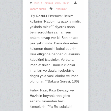
Tarih: 4 Temmuz, 2005 - 02:25
Yazan:
admin
0 Yorumlar
"Ey Resul-i Ekremim! Benim
kullarim "Rabbi-miz uzakta midir,
yakinda midir?" diyerek sana
beni sorduklari zaman sen
onlara cevap ver ki: Ben onlara
pek yakinimdir. Bana dua eden
kulumun duasini kabul ederim.
Dua ettiginde benden dualarinin
kabulünü istesinler. Ve bana
iman etsinler. Umulur ki onlar
imanlari ve dualari sebebiyle
dogru yola vasil olurlar ve irsad
olunurlar. "(Bakara Suresi, 186)
Fahr-i Razi, Kazı Beyzayi ve
Hazin'in beyanlarına göre
ashab-i kiramdan bazi
kimselerin: "Ya Re-sulallah!