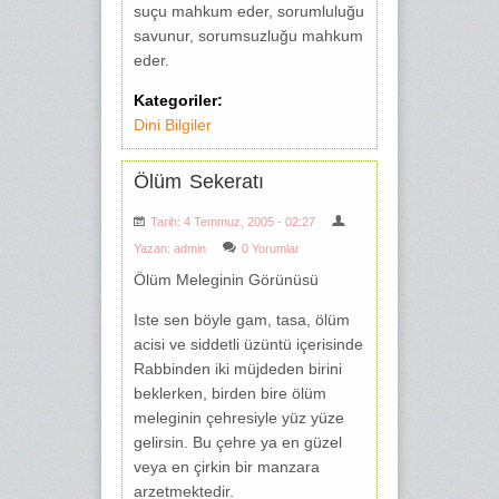
suçu mahkum eder, sorumluluğu
savunur, sorumsuzluğu mahkum
eder.
Kategoriler:
Dini Bilgiler
Ölüm Sekeratı
Tarih: 4 Temmuz, 2005 - 02:27
Yazan:
admin
0 Yorumlar
Ölüm Meleginin Görünüsü
Iste sen böyle gam, tasa, ölüm
acisi ve sid­detli üzüntü içerisinde
Rabbinden iki müjde­den birini
beklerken, birden bire ölüm
melegi­nin çehresiyle yüz yüze
gelirsin. Bu çehre ya en güzel
veya en çirkin bir manzara
arzetmektedir.