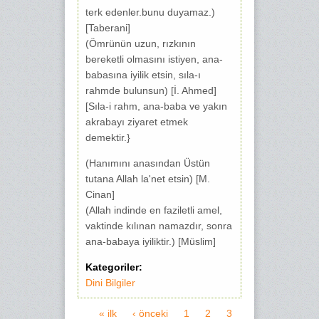
terk edenler.bunu duyamaz.)
[Taberani]
(Ömrünün uzun, rızkının
bereketli olmasını istiyen, ana-
babasına iyilik etsin, sıla-ı
rahmde bulunsun) [İ. Ahmed]
[Sıla-i rahm, ana-baba ve yakın
akrabayı ziyaret etmek
demektir.}
(Hanımını anasından Üstün
tutana Allah la'net etsin) [M.
Cinan]
(Allah indinde en faziletli amel,
vaktinde kılınan namazdır, sonra
ana-babaya iyiliktir.) [Müslim]
Kategoriler:
Dini Bilgiler
« ilk
‹ önceki
1
2
3