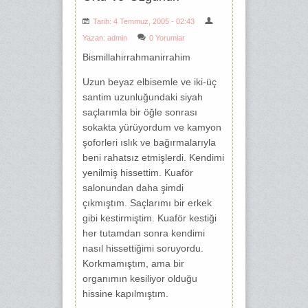
Tarih: 4 Temmuz, 2005 - 02:43
Yazan:
admin
0 Yorumlar
Bismillahirrahmanirrahim
Uzun beyaz elbisemle ve iki-üç
santim uzunluğundaki siyah
saçlarımla bir öğle sonrası
sokakta yürüyordum ve kamyon
şoforleri ıslık ve bağırmalarıyla
beni rahatsız etmişlerdi. Kendimi
yenilmiş hissettim. Kuaför
salonundan daha şimdi
çıkmıştım. Saçlarımı bir erkek
gibi kestirmiştim. Kuaför kestiği
her tutamdan sonra kendimi
nasıl hissettiğimi soruyordu.
Korkmamıştım, ama bir
organımın kesiliyor olduğu
hissine kapılmıştım.