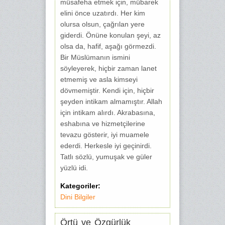
müsafeha etmek için, mübarek
elini önce uzatırdı. Her kim
olursa olsun, çağrılan yere
giderdi. Önüne konulan şeyi, az
olsa da, hafif, aşağı görmezdi.
Bir Müslümanın ismini
söyleyerek, hiçbir zaman lanet
etmemiş ve asla kimseyi
dövmemiştir. Kendi için, hiçbir
şeyden intikam almamıştır. Allah
için intikam alırdı. Akrabasına,
eshabına ve hizmetçilerine
tevazu gösterir, iyi muamele
ederdi. Herkesle iyi geçinirdi.
Tatlı sözlü, yumuşak ve güler
yüzlü idi.
Kategoriler:
Dini Bilgiler
Örtü ve Özgürlük