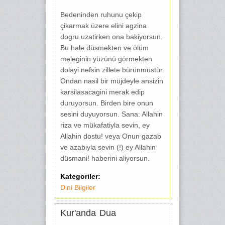
Bedeninden ruhunu çekip
çikarmak üzere elini agzina
dogru uzatirken ona bakiyorsun.
Bu hale düsmekten ve ölüm
meleginin yüzünü görmekten
dolayi nefsin zillete bürünmüstür.
Ondan nasil bir müjdeyle ansizin
karsilasaca­gini merak edip
duruyorsun. Birden bire onun
sesini duyu­yorsun. Sana: Allahin
riza ve mükafatiyla sevin, ey
Allahin dostu! veya Onun gazab
ve azabiyla sevin (!) ey Allahin
düsmani! haberini aliyorsun.
Kategoriler:
Dini Bilgiler
Kur'anda Dua