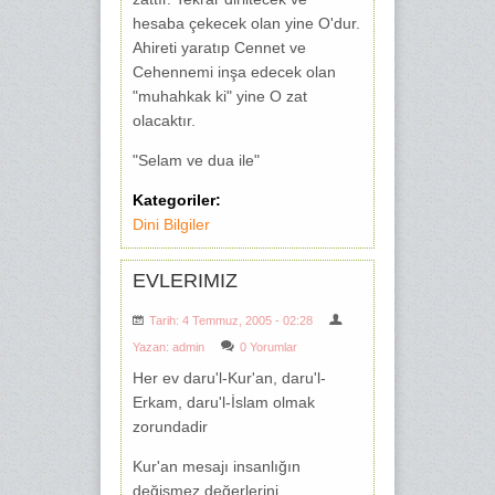
hesaba çekecek olan yine O'dur.
Ahireti yaratıp Cennet ve
Cehennemi inşa edecek olan
"muhahkak ki" yine O zat
olacaktır.
"Selam ve dua ile"
Kategoriler:
Dini Bilgiler
EVLERIMIZ
Tarih: 4 Temmuz, 2005 - 02:28
Yazan:
admin
0 Yorumlar
Her ev daru'l-Kur'an, daru'l-
Erkam, daru'l-İslam olmak
zorundadir
Kur'an mesajı insanlığın
değişmez değerlerini