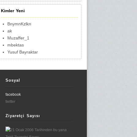
Kimler Yeni
BnymnKzlkn
ak
Muzaffer_1
mbektas
Yusuf Bayraktar
Sosyal
facebook
twitter
Ziyaretçi Sayısı