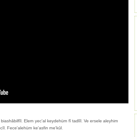
biashâbilfîl. Elem yec'al keydehüm fî tadlîl. Ve ersele aleyhim
ccîl. Fece'alehüm ke'asfin me'kûl.