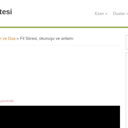
tesi
Ezan
»
Dualar
m ve Dua
» Fil Sûresi, okunuşu ve anlamı
gönderildi