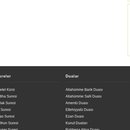
ureler
Dualar
etel Kürsi
Allahümme Barik Duası
tiha Suresi
Allahümme Salli Duası
lak Suresi
Amentü Duası
l Suresi
Ettehiyyatü Duası
las Suresi
Ezan Duası
firun Suresi
Kunut Duaları
vser Suresi
Rabbena Atina Duası