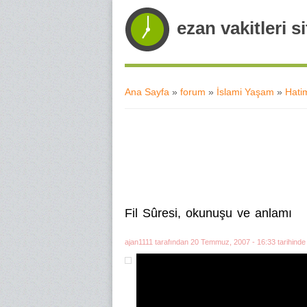
ezan vakitleri si
Ana Sayfa
»
forum
»
İslami Yaşam
»
Hati
Buradasınız
Fil Sûresi, okunuşu ve anlamı
ajan1111
tarafından 20 Temmuz, 2007 - 16:33 tarihinde 