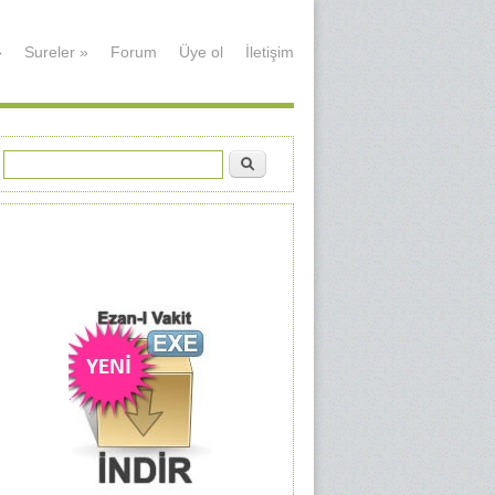
»
Sureler
»
Forum
Üye ol
İletişim
Ara
Arama formu