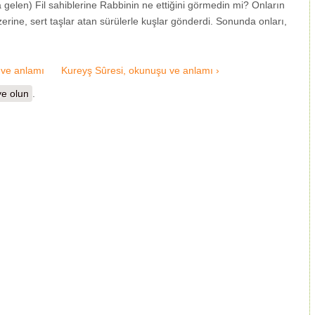
len) Fil sahiblerine Rabbinin ne ettiğini görmedin mi? Onların
rine, sert taşlar atan sürülerle kuşlar gönderdi. Sonunda onları,
 ve anlamı
Kureyş Sûresi, okunuşu ve anlamı ›
e olun
.