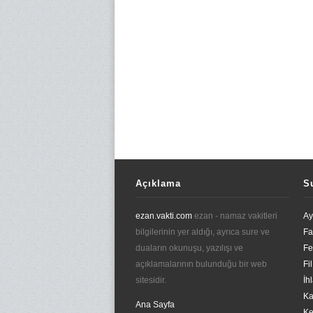
Açıklama
S
ezan.vakti.com
ezan - namaz vakitleri
Ay
bilgilerinin yer aldığı, ayrıca sure ve
Fa
duaların okunuşu, yazılışı ve
Fe
açıklamalarının bulunduğu bir web
Fi
sitesidir.
İh
Ka
Ana Sayfa
Ke