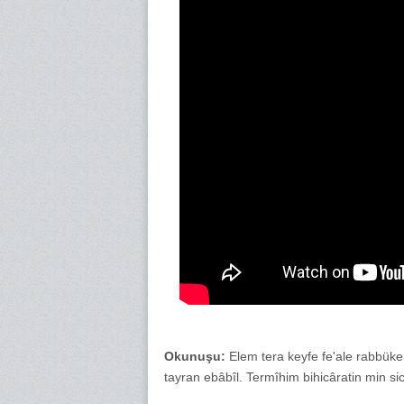
Okunuşu:
Elem tera keyfe fe'ale rabbüke 
tayran ebâbîl. Termîhim bihicâratin min si