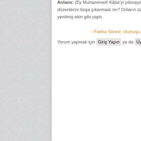
Anlamı:
(Ey Muhammed! Kâbe'yi yıkmaya ge
düzenlerini boşa çıkarmadı mı? Onların üze
yenilmiş ekin gibi yaptı.
‹ Fatiha Sûresi, okunuşu
Yorum yapmak için
Giriş Yapın
ya da
Üy