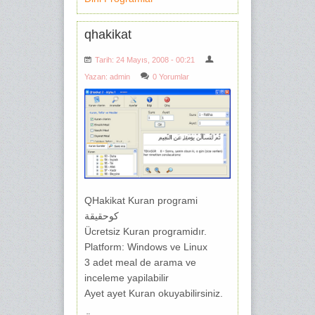
qhakikat
Tarih: 24 Mayıs, 2008 - 00:21
Yazan:
admin
0 Yorumlar
QHakikat Kuran programi
كوحقيقة
Ücretsiz Kuran programidır.
Platform: Windows ve Linux
3 adet meal de arama ve
inceleme yapilabilir
Ayet ayet Kuran okuyabilirsiniz.