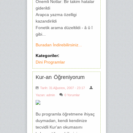
Önemli Notlar: Bir takim hatalar
giderildi
Arapca yazma özelligi
kazandirildi
Fonetik arama düzeltildi - â û î
gibi...
Buradan İndirebilirsiniz...
Kategoriler:
Dini Programlar
Kur-an Öğreniyorum
Tarih: 31 Ağustos, 2007 - 23:17
Yazan:
admin
0 Yorumlar
Bu programla öğretmene ihiyaç
duymadan, kendi kendinize
tecvidli Kur'an okumasını