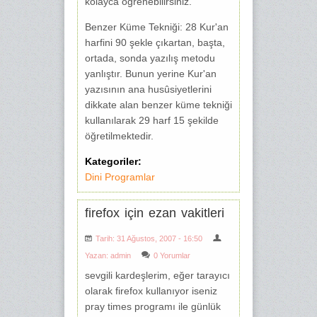
kolayca öğrenebilirsiniz.
Benzer Küme Tekniği: 28 Kur'an
harfini 90 şekle çıkartan, başta,
ortada, sonda yazılış metodu
yanlıştır. Bunun yerine Kur'an
yazısının ana husûsiyetlerini
dikkate alan benzer küme tekniği
kullanılarak 29 harf 15 şekilde
öğretilmektedir.
Kategoriler:
Dini Programlar
firefox için ezan vakitleri
Tarih: 31 Ağustos, 2007 - 16:50
Yazan:
admin
0 Yorumlar
sevgili kardeşlerim, eğer tarayıcı
olarak firefox kullanıyor iseniz
pray times programı ile günlük