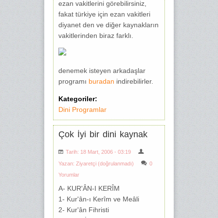
ezan vakitlerini görebilirsiniz,
fakat türkiye için ezan vakitleri
diyanet den ve diğer kaynakların
vakitlerinden biraz farklı.
denemek isteyen arkadaşlar
programı
buradan
indirebilirler.
Kategoriler:
Dini Programlar
Çok İyi bir dini kaynak
Tarih: 18 Mart, 2006 - 03:19
Yazan:
Ziyaretçi (doğrulanmadı)
0
Yorumlar
A- KUR'ÂN-I KERÎM
1- Kur'ân-ı Kerîm ve Meâli
2- Kur'ân Fihristi