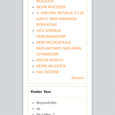
MUCİZESİ
BEYİN MUCİZESİ
S. SAKİ'NİN SEYDA (K.S.) VE
GAVS-I SANİ HAKKINDA
RÖPORTAJI
GÖZ AYDINLIK
PENCEREMİZDİR
DERİ DIŞ DÜNYA İLE
BAĞLANTIMIZI SAĞLAYAN
GİYSİMİZDİR.
RİGOR MORTİS
KEMİK MUCİZESİ
KAS SİSTEMİ
Devamı
Kimler Yeni
BnymnKzlkn
ak
Muzaffer_1