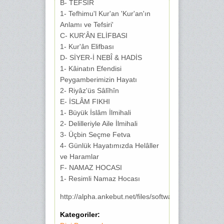
B- TEFSİR
1- Tefhimu'l Kur'an 'Kur'an'ın
Anlamı ve Tefsiri'
C- KUR'ÂN ELİFBASI
1- Kur'ân Elifbası
D- SİYER-İ NEBÎ & HADİS
1- Kâinatın Efendisi
Peygamberimizin Hayatı
2- Riyâz'üs Sâlîhîn
E- İSLÂM FIKHI
1- Büyük İslâm İlmihali
2- Delilleriyle Aile İlmihali
3- Üçbin Seçme Fetva
4- Günlük Hayatımızda Helâller
ve Haramlar
F- NAMAZ HOCASI
1- Resimli Namaz Hocası
http://alpha.ankebut.net/files/software/muvahhidkur
Kategoriler: