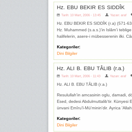
Hz. EBU BEKIR ES SIDDÎK
Tarih: 10 Mart, 2006 - 13:45
Yazan:
araf
Hz. EBU BEKIR ES SIDDÎK (r.a) (571-63
Hz. Muhammed (s.a.s.)'in Islâm'i teblige
halifelerin, asere-i mübesserenin ilki. Câ
Kategoriler:
Dini Bilgiler
Hz. ALI B. EBU TÂLIB (r.a.)
Tarih: 10 Mart, 2006 - 11:43
Yazan:
araf
Hz. ALI B. EBU TÂLIB (r.a.)
Resulullah'in amcasinin oglu, damadi, dö
Esed, dedesi Abdulmuttalib'tir. Künyesi 
ünvani Emîru'l-Mü'minin'dir. Ayrica 'Allah'
Kategoriler:
Dini Bilgiler