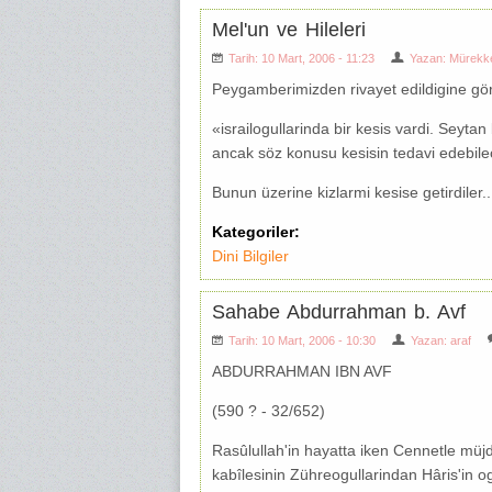
Mel'un ve Hileleri
Tarih: 10 Mart, 2006 - 11:23
Yazan:
Mürekk
Peygamberimizden rivayet edildigine gö
«israilogullarinda bir kesis vardi. Seytan 
ancak söz konusu kesisin tedavi edebilece
Bunun üzerine kizlarmi kesise getirdiler..
Kategoriler:
Dini Bilgiler
Sahabe Abdurrahman b. Avf
Tarih: 10 Mart, 2006 - 10:30
Yazan:
araf
ABDURRAHMAN IBN AVF
(590 ? - 32/652)
Rasûlullah'in hayatta iken Cennetle müj
kabîlesinin Zühreogullarindan Hâris'in o