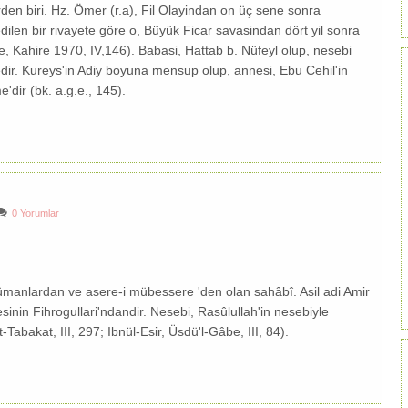
en biri. Hz. Ömer (r.a), Fil Olayindan on üç sene sonra
len bir rivayete göre o, Büyük Ficar savasindan dört yil sonra
e, Kahire 1970, IV,146). Babasi, Hattab b. Nüfeyl olup, nesebi
tedir. Kureys'in Adiy boyuna mensup olup, annesi, Ebu Cehil'in
'dir (bk. a.g.e., 145).
0 Yorumlar
ümanlardan ve asere-i mübessere 'den olan sahâbî. Asil adi Amir
esinin Fihrogullari'ndandir. Nesebi, Rasûlullah'in nesebiyle
-Tabakat, III, 297; Ibnül-Esir, Üsdü'l-Gâbe, III, 84).