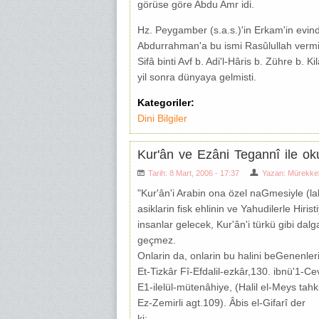
görüse göre Abdu Amr idi.
Hz. Peygamber (s.a.s.)'in Erkam'in evinde
Abdurrahman'a bu ismi Rasûlullah verm
Sifâ binti Avf b. Adi'l-Hâris b. Zühre b. 
yil sonra dünyaya gelmisti.
Kategoriler:
Dini Bilgiler
Kur'ân ve Ezâni Tegannî ile ok
Tarih: 8 Mart, 2006 - 17:37
Yazan:
Mürekke
"Kur'ân'i Arabin ona özel naGmesiyle (la
asiklarin fisk ehlinin ve Yahudilerle Hir
insanlar gelecek, Kur'ân'i türkü gibi dalga
geçmez.
Onlarin da, onlarin bu halini beGenenlerin 
Et-Tizkâr Fî-Efdalil-ezkâr,130. ibnü'1-Ce
E1-ilelül-mütenâhiye, (Halil el-Meys tahk
Ez-Zemirli agt.109). Âbis el-Gifarî der
ki: