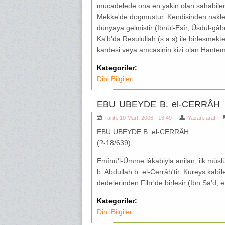
mücadelede ona en yakin olan sahabilerd
Mekke'de dogmustur. Kendisinden nakledi
dünyaya gelmistir (Ibnül-Esîr, Üsdül-gâb
Ka'b'da Resulullah (s.a.s) ile birlesmek
kardesi veya amcasinin kizi olan Hanteme
Kategoriler:
Dini Bilgiler
EBU UBEYDE B. el-CERRÂH
Tarih: 10 Mart, 2006 - 13:49
Yazan:
araf
EBU UBEYDE B. el-CERRÂH
(?-18/639)
Emînü'l-Ümme lâkabiyla anilan, ilk müsl
b. Abdullah b. el-Cerrâh'tir. Kureys kabîl
dedelerinden Fihr'de birlesir (Ibn Sa'd, et
Kategoriler:
Dini Bilgiler