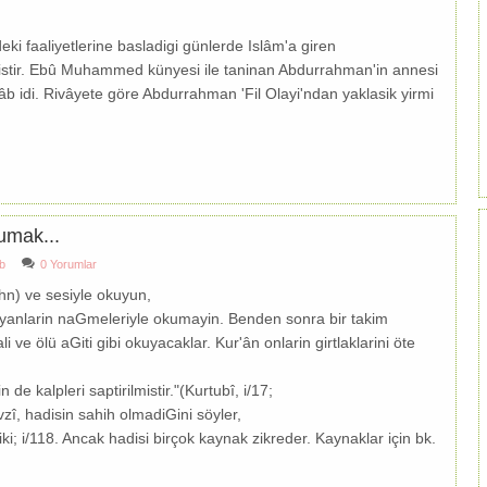
ki faaliyetlerine basladigi günlerde Islâm'a giren
istir. Ebû Muhammed künyesi ile taninan Abdurrahman'in annesi
Kilâb idi. Rivâyete göre Abdurrahman 'Fil Olayi'ndan yaklasik yirmi
umak...
b
0 Yorumlar
hn) ve sesiyle okuyun,
istiyanlarin naGmeleriyle okumayin. Benden sonra bir takim
li ve ölü aGiti gibi okuyacaklar. Kur'ân onlarin girtlaklarini öte
de kalpleri saptirilmistir."(Kurtubî, i/17;
vzî, hadisin sahih olmadiGini söyler,
iki; i/118. Ancak hadisi birçok kaynak zikreder. Kaynaklar için bk.