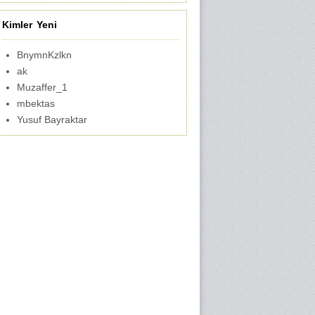
Kimler Yeni
BnymnKzlkn
ak
Muzaffer_1
mbektas
Yusuf Bayraktar