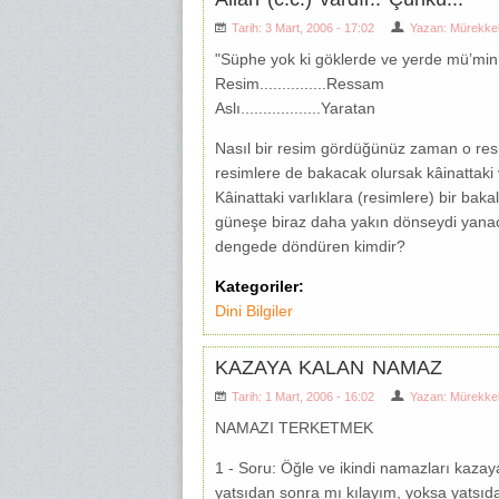
Tarih: 3 Mart, 2006 - 17:02
Yazan:
Mürekke
"Süphe yok ki göklerde ve yerde mü’minler 
Resim...............Ressam
Aslı..................Yaratan
Nasıl bir resim gördüğünüz zaman o res
resimlere de bakacak olursak kâinattaki 
Kâinattaki varlıklara (resimlere) bir b
güneşe biraz daha yakın dönseydi yanac
dengede döndüren kimdir?
Kategoriler:
Dini Bilgiler
KAZAYA KALAN NAMAZ
Tarih: 1 Mart, 2006 - 16:02
Yazan:
Mürekke
NAMAZI TERKETMEK
1 - Soru: Öğle ve ikindi namazları kazay
yatsıdan sonra mı kılayım, yoksa yatsı