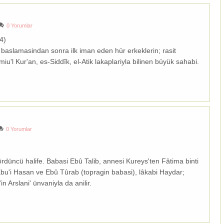
0 Yorumlar
4)
 baslamasindan sonra ilk iman eden hür erkeklerin; rasit
miu'l Kur'an, es-Siddîk, el-Atik lakaplariyla bilinen büyük sahabi.
0 Yorumlar
rdüncü halife. Babasi Ebû Talib, annesi Kureys'ten Fâtima binti
Ebu'i Hasan ve Ebû Tûrab (topragin babasi), lâkabi Haydar;
in Arslani' ünvaniyla da anilir.