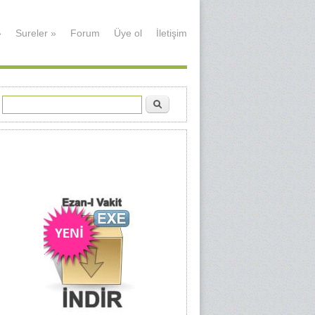
»
Sureler
»
Forum
Üye ol
İletişim
Ara
Arama formu