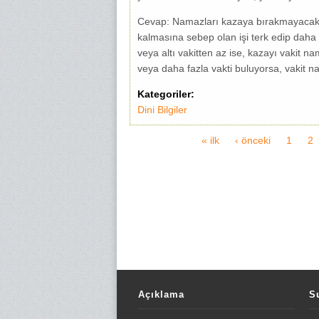
Cevap: Namazları kazaya bırakmayacak ş
kalmasına sebep olan işi terk edip daha 
veya altı vakitten az ise, kazayı vakit 
veya daha fazla vakti buluyorsa, vakit n
Kategoriler:
Dini Bilgiler
« ilk
‹ önceki
1
2
Sayfalar
Açıklama
S