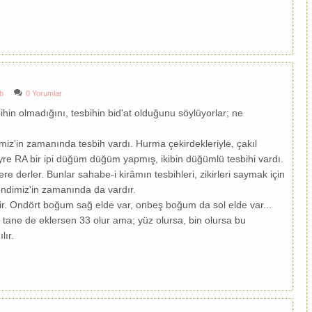
b
0 Yorumlar
n olmadığını, tesbihin bid'at olduğunu söylüyorlar; ne
miz'in zamanında tesbih vardı. Hurma çekirdekleriyle, çakıl
eyre RA bir ipi düğüm düğüm yapmış, ikibin düğümlü tesbihi vardı.
ere derler. Bunlar sahabe-i kirâmın tesbihleri, zikirleri saymak için
endimiz'in zamanında da vardır.
tir. Ondört boğum sağ elde var, onbeş boğum da sol elde var...
 tane de eklersen 33 olur ama; yüz olursa, bin olursa bu
lır.