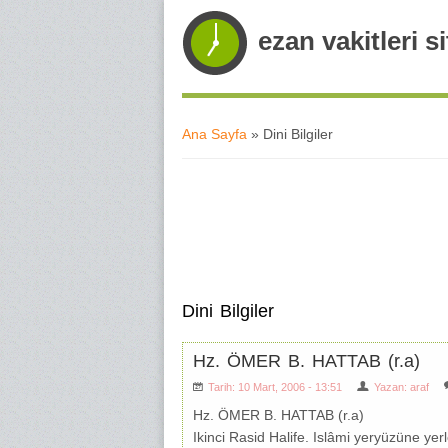
ezan vakitleri si
Ana Sayfa
» Dini Bilgiler
Buradasınız
Dini Bilgiler
Hz. ÖMER B. HATTAB (r.a)
Tarih: 10 Mart, 2006 - 13:51
Yazan:
araf
Hz. ÖMER B. HATTAB (r.a)
Ikinci Rasid Halife. Islâmi yeryüzüne yerle