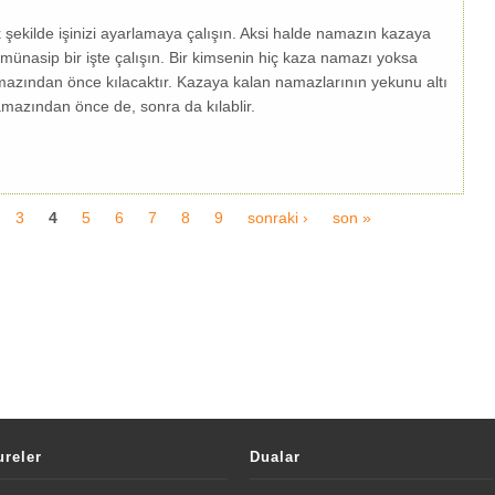
ekilde işinizi ayarlamaya çalışın. Aksi halde namazın kazaya
münasip bir işte çalışın. Bir kimsenin hiç kaza namazı yoksa
namazından önce kılacaktır. Kazaya kalan namazlarının yekunu altı
amazından önce de, sonra da kılablir.
3
4
5
6
7
8
9
sonraki ›
son »
ureler
Dualar