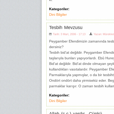
Kategoriler:
Dini Bilgiler
Tesbih Mevzusu
Tarih: 3 Mart, 2006 - 17:13
Yazan:
Mürekke
Peygamber Efendimizin zamanında tesbihi
dersiniz?
Tesbih bid'at değildir. Peygamber Efendi
taşlarıyla bunları yapıyorlardı. Ebû Hur
Bid'at değildir. Bid'at dinde olmayan şeyl
kullandıkları vasıtalardır. Peygamber Ef
Parmaklarıyla yapmışlar, o da bir tesbih
Ondört ondört daha yirmisekiz eder. Beş
parmaklar karışır. O zaman tesbih kullanı
Kategoriler:
Dini Bilgiler
Allah (c.c.) vardır.. Çünkü...