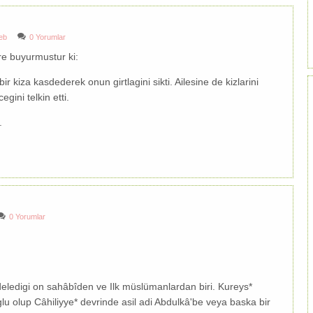
eb
0 Yorumlar
re buyurmustur ki:
bir kiza kasdederek onun girtlagini sikti. Ailesine de kizlarini
gini telkin etti.
.
0 Yorumlar
deledigi on sahâbîden ve Ilk müslümanlardan biri. Kureys*
glu olup Câhiliyye* devrinde asil adi Abdulkâ'be veya baska bir