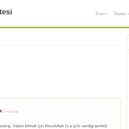
tesi
Ezan
»
Dualar
0 Yorumlar
stirip, hakim kilmak için Resulullah (s.a.s)'in verdigi tevhidî