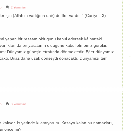
b
2 Yorumlar
için (Allah’ın varlığına dair) deliller vardır. " (Casiye : 3)
mi yapan bir ressam oldugunu kabul edersek kâinattaki
varlıkları da bir yaratanın oldugunu kabul etmemiz gerekir.
akalım: Dünyamız güneşin etrafında dönmektedir. Eğer dünyamız
aktı. Biraz daha uzak dönseydi donacaktı. Dünyamızı tam
b
3 Yorumlar
a kalıyor. İş yerinde kılamıyorum. Kazaya kalan bu namazları,
dan önce mi?