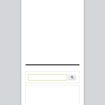
Ara
Arama formu