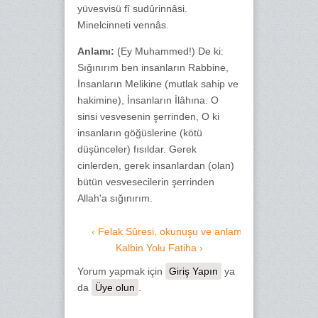
yüvesvisü fî sudûrinnâsi.
Minelcinneti vennâs.
Anlamı:
(Ey Muhammed!) De ki:
Sığınırım ben insanların Rabbine,
İnsanların Melikine (mutlak sahip ve
hakimine), İnsanların İlâhına. O
sinsi vesvesenin şerrinden, O ki
insanların göğüslerine (kötü
düşünceler) fısıldar. Gerek
cinlerden, gerek insanlardan (olan)
bütün vesvesecilerin şerrinden
Allah'a sığınırım.
‹ Felak Sûresi, okunuşu ve anlamı
Kalbin Yolu Fatiha ›
Yorum yapmak için
Giriş Yapın
ya
da
Üye olun
.