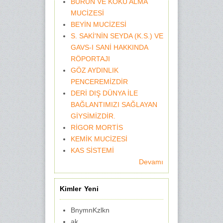
BURUN VE KOKU ALMA
MUCİZESİ
BEYİN MUCİZESİ
S. SAKİ'NİN SEYDA (K.S.) VE
GAVS-I SANİ HAKKINDA
RÖPORTAJI
GÖZ AYDINLIK
PENCEREMİZDİR
DERİ DIŞ DÜNYA İLE
BAĞLANTIMIZI SAĞLAYAN
GİYSİMİZDİR.
RİGOR MORTİS
KEMİK MUCİZESİ
KAS SİSTEMİ
Devamı
Kimler Yeni
BnymnKzlkn
ak