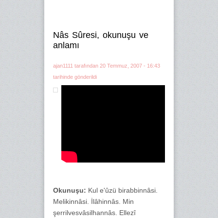
Nâs Sûresi, okunuşu ve
anlamı
ajan1111
tarafından 20 Temmuz, 2007 - 16:43
tarihinde gönderildi
Okunuşu:
Kul e'ûzü birabbinnâsi.
Melikinnâsi. İlâhinnâs. Min
şerrilvesvâsilhannâs. Ellezî