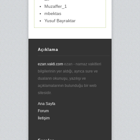
Muzaffer_1
mbektas
Yusuf Bayraktar
Açıklama
ezan.vakti.com
ezan - namaz vakitleri
bilgilerinin yer aldığı, ayrıca sure ve
duaların okunuşu, yazılışı ve
açıklamalarının bulunduğu bir web
sitesidir.
Ana Sayfa
Forum
İletişim