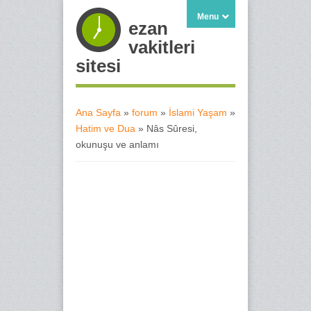
Menu
ezan
vakitleri
sitesi
Ana Sayfa
»
forum
»
İslami Yaşam
»
Hatim ve Dua
» Nâs Sûresi,
Buradasınız
okunuşu ve anlamı