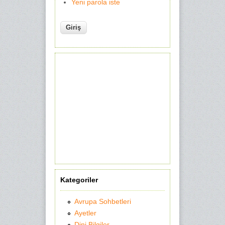
Yeni parola iste
Kategoriler
Avrupa Sohbetleri
Ayetler
Dini Bilgiler