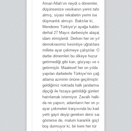
Aman Allah’ım neydi o dönemler,
düşünsenize vesikanın yerini tahsis
almış, siyasi rekabetin yerini ise
düşmanlık almıştı. Baktılar ki,
Menderes Türkiye’yi ayağa kaldıracak
derhal 27 Mayıs darbesiyle alaşağı edip
idam etmişlerdi. Derken her on yılda bir
demokrasimiz kesintiye uğratılarak
millete ayar çekmeye çalıştılar. Oysa
darbe dönemleri bu ülkeye huzur
getirmediği gibi kan, gözyaşı ve sefalet
getirmiştir. Maalesef her on yılda bir
yapılan darbelerle Türkiye’nin çağ
atlama azminin önüne geçilmiştir. Artık
geldiğimiz noktada halk jandarma
dipçiği ile hizaya getirildiği günleri
hatırlamak istemiyor. Zavallı halkımız
da ne yapsın, adamların her on yılda bir
ayar çekmeleri karşısında bu kadarı da
yetti gayri deyip gereken dersi sandıkta
gösterse de, malum karanlık güçler hiç
boş durmuyor ki, bir kere her tür