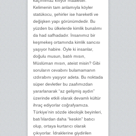
kaçınılmaz kılıyor maalesef.
Kelimenin tam anlamıyla köyler
statükocu, şehirler ise hareketli ve
değişken yapı görünümdedir. Bu
yüzden bu ülkelerde kimlik bunalımı
da had safhadadır. İnsanımız bir
keşmekeş ortamında kimlik sancısı
yaşıyor habire. Öyle ki insanlar,
doğulu musun, batılı mısın,
Müslüman mısın, ateist misin? Gibi
soruların cevabını bulamamanın
ızdırabını yaşıyor adeta. Bu noktada
süper devletler bu zaafımızdan
yararlanarak “az gelişmiş aydın”
üzerinde etkili olarak devamlı kültür
ihraç ediyorlar coğrafyamıza.
Türkiye’nin sözde ideolojik beyinleri,
batı’lılardan daha “keskin” batıcı
olup, ortaya kurtarıcı olarak
çıkıyorlar. İdraklerine giydirilen