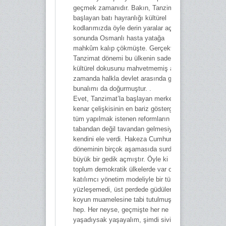
geçmek zamanıdır. Bakın, Tanzimat’la
başlayan batı hayranlığı kültürel
kodlarımızda öyle derin yaralar açtı ki,
sonunda Osmanlı hasta yatağa
mahkûm kalıp çökmüşte. Gerçekten
Tanzimat dönemi bu ülkenin sadece
kültürel dokusunu mahvetmemiş aynı
zamanda halkla devlet arasında güven
bunalımı da doğurmuştur. .
Evet, Tanzimat’la başlayan merkez-
kenar çelişkisinin en bariz göstergesi
tüm yapılmak istenen reformların
tabandan değil tavandan gelmesiyle
kendini ele verdi. Hakeza Cumhuriyet
döneminin birçok aşamasıda surda
büyük bir gedik açmıştır. Öyle ki
toplum demokratik ülkelerde var olan
katılımcı yönetim modeliyle bir türlü
yüzleşemedi, üst perdede güdülen
koyun muamelesine tabi tutulmuştur
hep. Her neyse, geçmişte her ne
yaşadıysak yaşayalım, şimdi sivil