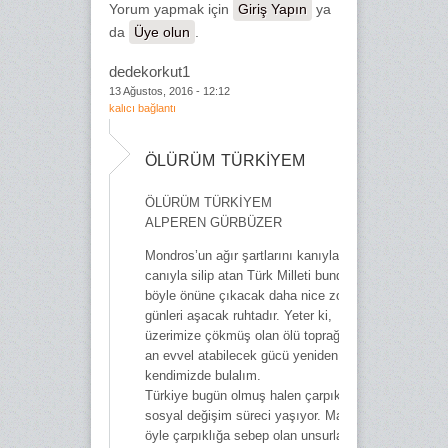
Yorum yapmak için
Giriş Yapın
ya
da
Üye olun
.
dedekorkut1
13 Ağustos, 2016 - 12:12
kalıcı bağlantı
ÖLÜRÜM TÜRKİYEM
ÖLÜRÜM TÜRKİYEM
ALPEREN GÜRBÜZER
Mondros’un ağır şartlarını kanıyla,
canıyla silip atan Türk Milleti bundan
böyle önüne çıkacak daha nice zor
günleri aşacak ruhtadır. Yeter ki,
üzerimize çökmüş olan ölü toprağı bir
an evvel atabilecek gücü yeniden
kendimizde bulalım.
Türkiye bugün olmuş halen çarpık
sosyal değişim süreci yaşıyor. Madem
öyle çarpıklığa sebep olan unsurları