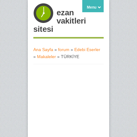
Menu
ezan
vakitleri
sitesi
Ana Sayfa
»
forum
»
Edebi Eserler
»
Makaleler
» TÜRKİYE
Buradasınız