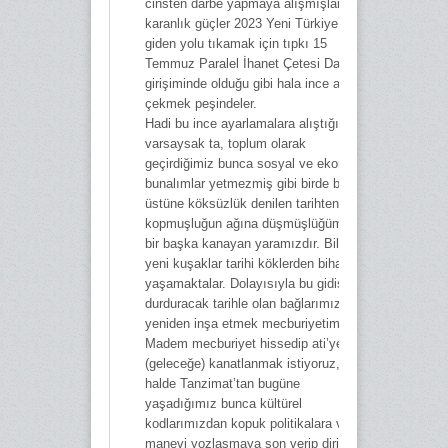
cinsten darbe yapmaya alışmışlar. Bu
karanlık güçler 2023 Yeni Türkiye’ye
giden yolu tıkamak için tıpkı 15
Temmuz Paralel İhanet Çetesi Darbe
girişiminde olduğu gibi hala ince ayar
çekmek peşindeler.
Hadi bu ince ayarlamalara alıştığımızı
varsaysak ta, toplum olarak
geçirdiğimiz bunca sosyal ve ekonomik
bunalımlar yetmezmiş gibi birde bunun
üstüne köksüzlük denilen tarihten
kopmuşluğun ağına düşmüşlüğümüzde
bir başka kanayan yaramızdır. Bilhassa
yeni kuşaklar tarihi köklerden bihaber
yaşamaktalar. Dolayısıyla bu gidişatı
durduracak tarihle olan bağlarımızı
yeniden inşa etmek mecburiyetimiz var.
Madem mecburiyet hissedip ati’ye
(geleceğe) kanatlanmak istiyoruz, o
halde Tanzimat’tan bugüne
yaşadığımız bunca kültürel
kodlarımızdan kopuk politikalara ve
manevi yozlaşmaya son verip dirilişe