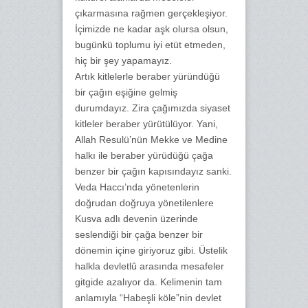
çıkarmasına rağmen gerçekleşiyor.
İçimizde ne kadar aşk olursa olsun,
bugünkü toplumu iyi etüt etmeden,
hiç bir şey yapamayız.
Artık kitlelerle beraber yüründüğü
bir çağın eşiğine gelmiş
durumdayız. Zira çağımızda siyaset
kitleler beraber yürütülüyor. Yani,
Allah Resulü’nün Mekke ve Medine
halkı ile beraber yürüdüğü çağa
benzer bir çağın kapısındayız sanki.
Veda Haccı’nda yönetenlerin
doğrudan doğruya yönetilenlere
Kusva adlı devenin üzerinde
seslendiği bir çağa benzer bir
dönemin içine giriyoruz gibi. Üstelik
halkla devletlû arasında mesafeler
gitgide azalıyor da. Kelimenin tam
anlamıyla “Habeşli köle”nin devlet