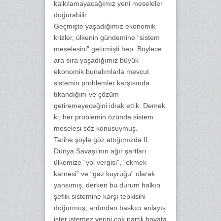
kalkılamayacağımız yeni meseleler
doğurabilir.
Geçmişte yaşadığımız ekonomik
krizler, ülkenin gündemine “sistem
meselesini” getirmişti hep. Böylece
ara sıra yaşadığımız büyük
ekonomik bunalımlarla mevcut
sistemin problemler karşısında
tıkandığını ve çözüm
getiremeyeceğini idrak ettik. Demek
ki; her problemin özünde sistem
meselesi söz konusuymuş.
Tarihe şöyle göz attığımızda II.
Dünya Savaşı’nın ağır şartları
ülkemize “yol vergisi”, “ekmek
karnesi” ve “gaz kuyruğu” olarak
yansımış, derken bu durum halkın
şeflik sistemine karşı tepkisini
doğurmuş, ardından baskıcı anlayış
ister istemez yerini çok partili hayata