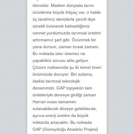
ötürüdür. Madem dünyada tarım
ürünlerine büyük ihtiyaç var, o halde
üç tarafımız denizlerle çevrili diye
sürekli övünerek bahsettiğimiz
cennet yurdumuzda tarımsal üretimi
artırmamız şart gibi. Övünmek bir
yana dursun, zaman icraat zamanı.
Bu noktada ister istemez ne
yapabiliriz sorusu akla geliyor.
Çözüm noktasında şu iki temel öneri
önümüzde duruyor: Biri sulama,
ötekisi tarımsal teknolojik
donanımdır. GAP topyekûn tam
üniteleriyle devreye girdiği zaman
Harran ovası tamamen
sulanabilecek düzeye gelebilecek,
ayrıca enerji üretimi de büyük
miktarda artacaktır. Bu noktada
GAP (Güneydoğu Anadolu Projesi)