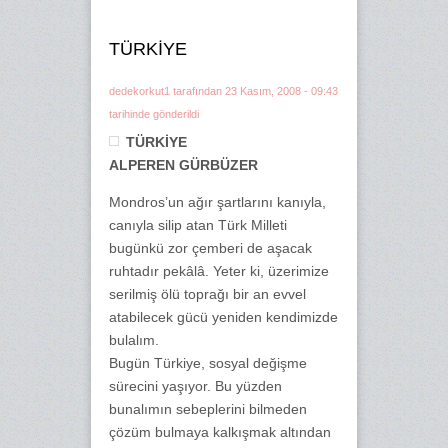
TÜRKİYE
dedekorkut1
tarafından 23 Kasım, 2008 - 09:43
tarihinde gönderildi
TÜRKİYE
ALPEREN GÜRBÜZER
Mondros’un ağır şartlarını kanıyla,
canıyla silip atan Türk Milleti
bugünkü zor çemberi de aşacak
ruhtadır pekâlâ. Yeter ki, üzerimize
serilmiş ölü toprağı bir an evvel
atabilecek gücü yeniden kendimizde
bulalım.
Bugün Türkiye, sosyal değişme
sürecini yaşıyor. Bu yüzden
bunalımın sebeplerini bilmeden
çözüm bulmaya kalkışmak altından