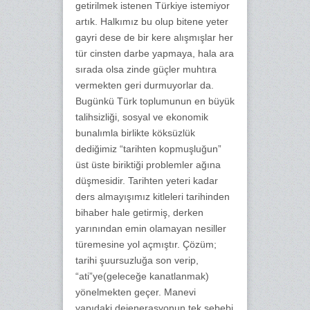
getirilmek istenen Türkiye istemiyor
artık. Halkımız bu olup bitene yeter
gayri dese de bir kere alışmışlar her
tür cinsten darbe yapmaya, hala ara
sırada olsa zinde güçler muhtıra
vermekten geri durmuyorlar da.
Bugünkü Türk toplumunun en büyük
talihsizliği, sosyal ve ekonomik
bunalımla birlikte köksüzlük
dediğimiz “tarihten kopmuşluğun”
üst üste biriktiği problemler ağına
düşmesidir. Tarihten yeteri kadar
ders almayışımız kitleleri tarihinden
bihaber hale getirmiş, derken
yarınından emin olamayan nesiller
türemesine yol açmıştır. Çözüm;
tarihi şuursuzluğa son verip,
“ati”ye(geleceğe kanatlanmak)
yönelmekten geçer. Manevi
yapıdaki dejenerasyonun tek sebebi