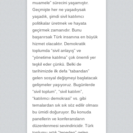
muamele” sürecini yaşamıştır.
Geçmişte her ne yaşadıysak
yaşadık, şimdi sivil katılımcı
politikalar üretmek ve hayata
geçirmek zamanıdır. Bunu
başarırsak Türk insanına en büyük
hizmet olacaktır. Demokratik
toplumda “sivil anlayış” ve
“yönetime katılma” çok önemli yer
teşkil eder çünkü. Belki de
tarihimizde ilk defa “tabandan”
gelen sosyal değişmeyi başlatacak
gelişmeler yaşıyoruz. Bugünlerde
“sivil toplum”, “sivil katılım”,
“katılımcı demokrasi” vs. gibi
temalardan sık sık söz edilir olması
bu ümidi doğuruyor. Bu konuda
panellerin ve konferansların
düzenlenmesi sevindiricidir. Türk
toplumu artık “tepeden” gelen