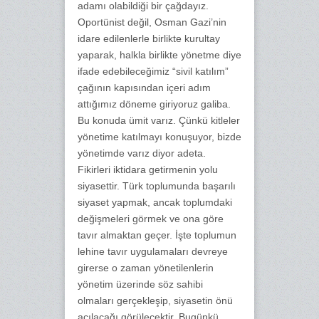
adamı olabildiği bir çağdayız.
Oportünist değil, Osman Gazi’nin
idare edilenlerle birlikte kurultay
yaparak, halkla birlikte yönetme diye
ifade edebileceğimiz “sivil katılım”
çağının kapısından içeri adım
attığımız döneme giriyoruz galiba.
Bu konuda ümit varız. Çünkü kitleler
yönetime katılmayı konuşuyor, bizde
yönetimde varız diyor adeta.
Fikirleri iktidara getirmenin yolu
siyasettir. Türk toplumunda başarılı
siyaset yapmak, ancak toplumdaki
değişmeleri görmek ve ona göre
tavır almaktan geçer. İşte toplumun
lehine tavır uygulamaları devreye
girerse o zaman yönetilenlerin
yönetim üzerinde söz sahibi
olmaları gerçekleşip, siyasetin önü
açılacağı görülecektir. Bugünkü