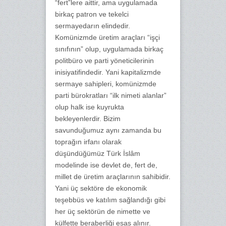
“fert”lere aittir, ama uygulamada
birkaç patron ve tekelci
sermayedarın elindedir.
Komünizmde üretim araçları “işçi
sınıfının” olup, uygulamada birkaç
politbüro ve parti yöneticilerinin
inisiyatifindedir. Yani kapitalizmde
sermaye sahipleri, komünizmde
parti bürokratları “ilk nimeti alanlar”
olup halk ise kuyrukta
bekleyenlerdir. Bizim
savunduğumuz aynı zamanda bu
toprağın irfanı olarak
düşündüğümüz Türk İslâm
modelinde ise devlet de, fert de,
millet de üretim araçlarının sahibidir.
Yani üç sektöre de ekonomik
teşebbüs ve katılım sağlandığı gibi
her üç sektörün de nimette ve
külfette beraberliği esas alınır.