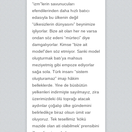
“izm”lerin savunucuları
efendilerinden daha hızlı batıcı
edasıyla bu ülkenin değil
“ülkesizlerin dünyasını” beynimize
işliyorlar. Bize ait olan her ne varsa
ondan söz edeni “mürteci” diye
damgalıyorlar. Kimse “bize ait
model”den söz etmiyor. Sanki model
oluşturmak batı’ya mahsus
meziyetmiş gibi empoze ediyorlar
sağa sola. Türk insanı “sistem
oluşturamaz” imajı hâkim
belleklerde. Yine de büsbütün
yelkenleri indirmişte sayılmayız, zira
üzerimizdeki ölü toprağı atacak
aydınlar çoğalıp ülke gündemini
belirledikçe biraz olsun ümit var
oluyoruz. Tek tesellimiz ‘kökü
mazide olan ati olabilmek’ prensibini