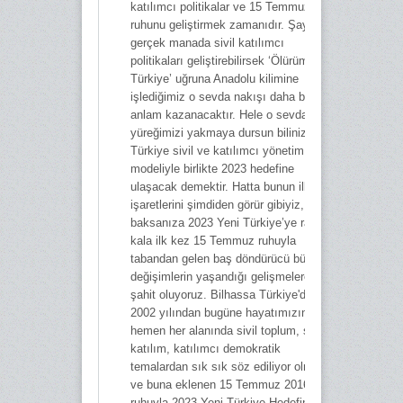
katılımcı politikalar ve 15 Temmuz
ruhunu geliştirmek zamanıdır. Şayet
gerçek manada sivil katılımcı
politikaları geliştirebilirsek ‘Ölürüm
Türkiye’ uğruna Anadolu kilimine
işlediğimiz o sevda nakışı daha bir
anlam kazanacaktır. Hele o sevda
yüreğimizi yakmaya dursun biliniz ki;
Türkiye sivil ve katılımcı yönetim
modeliyle birlikte 2023 hedefine
ulaşacak demektir. Hatta bunun ilk
işaretlerini şimdiden görür gibiyiz,
baksanıza 2023 Yeni Türkiye’ye ramak
kala ilk kez 15 Temmuz ruhuyla
tabandan gelen baş döndürücü büyük
değişimlerin yaşandığı gelişmelere
şahit oluyoruz. Bilhassa Türkiye'de
2002 yılından bugüne hayatımızın
hemen her alanında sivil toplum, sivil
katılım, katılımcı demokratik
temalardan sık sık söz ediliyor olması
ve buna eklenen 15 Temmuz 2016
ruhuyla 2023 Yeni Türkiye Hedefinin