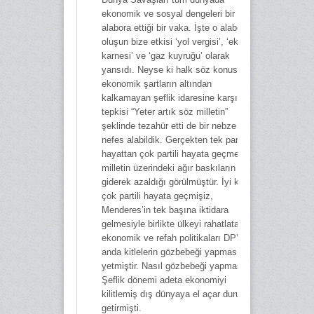
ekonomik ve sosyal dengeleri bir anda
alabora ettiği bir vaka. İşte o alabora
oluşun bize etkisi ‘yol vergisi’, ‘ekmek
karnesi’ ve ‘gaz kuyruğu’ olarak
yansıdı. Neyse ki halk söz konusu ağır
ekonomik şartların altından
kalkamayan şeflik idaresine karşı
tepkisi “Yeter artık söz milletin”
şeklinde tezahür etti de bir nebze olsun
nefes alabildik. Gerçekten tek partili
hayattan çok partili hayata geçmekle
milletin üzerindeki ağır baskıların
giderek azaldığı görülmüştür. İyi ki de
çok partili hayata geçmişiz,
Menderes’in tek başına iktidara
gelmesiyle birlikte ülkeyi rahatlatan
ekonomik ve refah politikaları DP’yi bir
anda kitlelerin gözbebeği yapmasına
yetmiştir. Nasıl gözbebeği yapmasın ki,
Şeflik dönemi adeta ekonomiyi
kilitlemiş dış dünyaya el açar duruma
getirmişti.