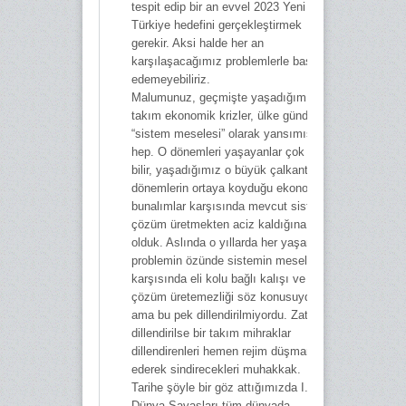
tespit edip bir an evvel 2023 Yeni
Türkiye hedefini gerçekleştirmek
gerekir. Aksi halde her an
karşılaşacağımız problemlerle baş
edemeyebiliriz.
Malumunuz, geçmişte yaşadığımız bir
takım ekonomik krizler, ülke gündemine
“sistem meselesi” olarak yansımıştı
hep. O dönemleri yaşayanlar çok iyi
bilir, yaşadığımız o büyük çalkantılı
dönemlerin ortaya koyduğu ekonomik
bunalımlar karşısında mevcut sistemin
çözüm üretmekten aciz kaldığına şahit
olduk. Aslında o yıllarda her yaşanan
problemin özünde sistemin meseleler
karşısında eli kolu bağlı kalışı ve
çözüm üretemezliği söz konusuydu,
ama bu pek dillendirilmiyordu. Zaten
dillendirilse bir takım mihraklar
dillendirenleri hemen rejim düşmanı ilan
ederek sindirecekleri muhakkak.
Tarihe şöyle bir göz attığımızda I. ve II.
Dünya Savaşları tüm dünyada