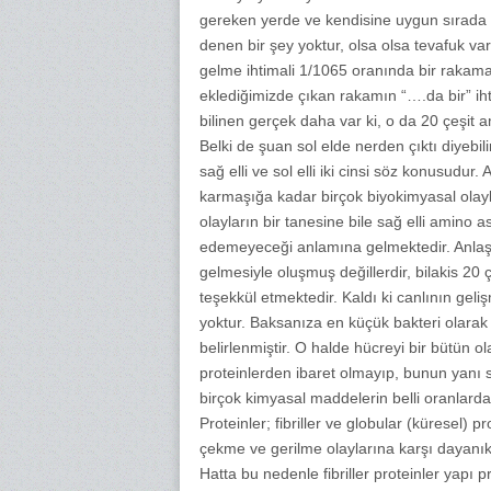
gereken yerde ve kendisine uygun sırada y
denen bir şey yoktur, olsa olsa tevafuk va
gelme ihtimali 1/1065 oranında bir rakama
eklediğimizde çıkan rakamın “….da bir” iht
bilinen gerçek daha var ki, o da 20 çeşit am
Belki de şuan sol elde nerden çıktı diyebi
sağ elli ve sol elli iki cinsi söz konusudur
karmaşığa kadar birçok biyokimyasal olaylar
olayların bir tanesine bile sağ elli amino a
edemeyeceği anlamına gelmektedir. Anlaşıla
gelmesiyle oluşmuş değillerdir, bilakis 20 ç
teşekkül etmektedir. Kaldı ki canlının geli
yoktur. Baksanıza en küçük bakteri olarak
belirlenmiştir. O halde hücreyi bir bütün
proteinlerden ibaret olmayıp, bunun yanı sıra
birçok kimyasal maddelerin belli oranlarda 
Proteinler; fibriller ve globular (küresel) p
çekme ve gerilme olaylarına karşı dayanıklı
Hatta bu nedenle fibriller proteinler yapı p