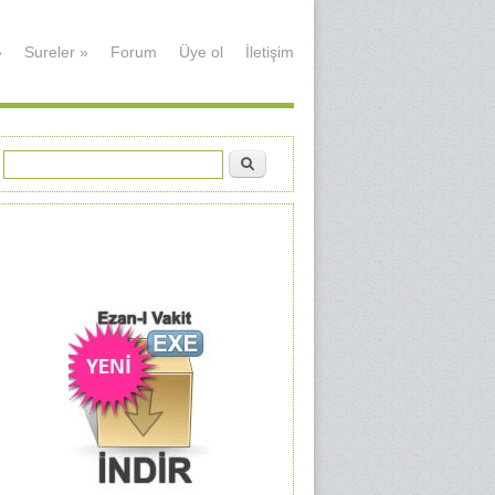
»
Sureler
»
Forum
Üye ol
İletişim
Ara
Arama formu