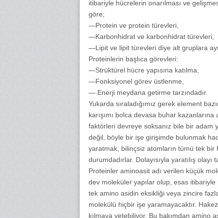
itibariyle hücrelerin onarılması ve gelişme
göre;
—Protein ve protein türevleri,
—Karbonhidrat ve karbonhidrat türevleri,
—Lipit ve lipit türevleri diye alt gruplara ayrı
Proteinlerin başlıca görevleri:
—Strüktürel hücre yapısına katılma,
—Fonksiyonel görev üstlenme,
— Enerji meydana getirme tarzındadır.
Yukarda sıraladığımız gerek element bazı
karışımı bolca devasa buhar kazanlarına a
faktörleri devreye soksanız bile bir adam 
değil, böyle bir işe girişimde bulunmak h
yaratmak, bilinçsiz atomların tümü tek bir
durumdadırlar. Dolayısıyla yaratılış olayı 
Proteinler aminoasit adı verilen küçük mol
dev moleküler yapılar olup, esas itibariyle 
tek amino asidin eksikliği veya zincire faz
molekülü hiçbir işe yaramayacaktır. Hakeza
kılmaya yetebiliyor. Bu bakımdan amino as