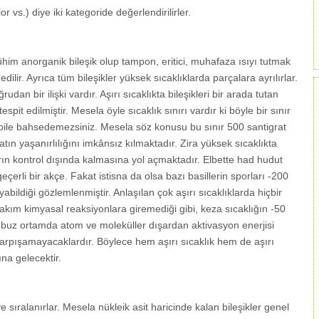
or vs.) diye iki kategoride değerlendirilirler.
m anorganik bileşik olup tampon, eritici, muhafaza ısıyı tutmak
 edilir. Ayrıca tüm bileşikler yüksek sıcaklıklarda parçalara ayrılırlar.
an bir ilişki vardır. Aşırı sıcaklıkta bileşikleri bir arada tutan
spit edilmiştir. Mesela öyle sıcaklık sınırı vardır ki böyle bir sınır
n bile bahsedemezsiniz. Mesela söz konusu bu sınır 500 santigrat
atın yaşanırlılığını imkânsız kılmaktadır. Zira yüksek sıcaklıkta
ların kontrol dışında kalmasına yol açmaktadır. Elbette had hudut
eçerli bir akçe. Fakat istisna da olsa bazı basillerin sporları -200
abildiği gözlemlenmiştir. Anlaşılan çok aşırı sıcaklıklarda hiçbir
akım kimyasal reaksiyonlara giremediği gibi, keza sıcaklığın -50
i buz ortamda atom ve moleküller dışardan aktivasyon enerjisi
 çarpışamayacaklardır. Böylece hem aşırı sıcaklık hem de aşırı
a gelecektir.
e sıralanırlar. Mesela nükleik asit haricinde kalan bileşikler genel