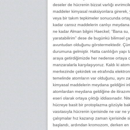
deseler de hücrenin bizzat varlığı evrimcil
maddeler kimyasal reaksiyonlara girerek, y
veya bir takım tepkimeler sonucunda ort
kadar cansız maddelerin canlıyı meydana g
ne kadar Alman bilgini Haeckel; “Bana su
yaratabilirim” dese de bugünkü bilimsel ça
avuntudan olduğunu görstermektedir. Çünkü
durumuna gelmiştir. Hatta canlılığın yapı t
araya getirdiğimizde her nedense ortaya ca
manzaralarla karşılaşıyoruz. Kaldı ki atom
merkezinde çekirdek ve etrafında elektron
temelinde atomların var olduğunu, aynı z
kimyasal maddelerin meydana geldiğini in
atomlardan meydana geldiğine de itirazımı
eseri olarak ortaya çıktığı iddiasınadır. N
hücreye basit bir protoplazma gözüyle bakı
vasıtasıyla hücrenin içerisinde ne var ne
çalışmalar hız kazanıp zaman içerisinde 
başlandı, ardından kromozom, derken e