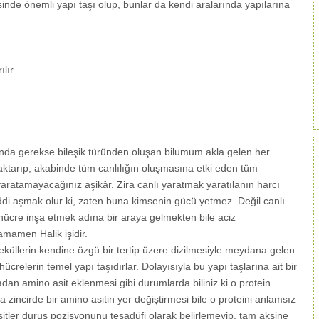
sinde önemli yapı taşı olup, bunlar da kendi aralarında yapılarına
lır.
nda gerekse bileşik türünden oluşan bilumum akla gelen her
ktarıp, akabinde tüm canlılığın oluşmasına etki eden tüm
yaratamayacağınız aşikâr. Zira canlı yaratmak yaratılanın harcı
addi aşmak olur ki, zaten buna kimsenin gücü yetmez. Değil canlı
 hücre inşa etmek adına bir araya gelmekten bile aciz
tamamen Halik işidir.
eküllerin kendine özgü bir tertip üzere dizilmesiyle meydana gelen
hücrelerin temel yapı taşıdırlar. Dolayısıyla bu yapı taşlarına ait bir
ladan amino asit eklenmesi gibi durumlarda biliniz ki o protein
 zincirde bir amino asitin yer değiştirmesi bile o proteini anlamsız
itler duruş pozisyonunu tesadüfi olarak belirlemeyip, tam aksine