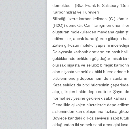
demektedir. (Bkz. Frank B. Salisbury “Do
Karbonhidrat ve Türevleri
Bilindiği üzere karbon kelimesi (C ) kömür
(H2O)) demektir. Canlılar için en önemli 
oluşturan moleküllerden meydana gelmişti
edilmezler, ancak karaciğerde glikojen hal
Zaten glikozun molekül yapısını incelediğimi
Dolayısıyla karbonhidratların en basit hali 
geldiklerinde birlikten güç doğar misali bi
olursak nişasta ve selüloz birleşik karbon
olan nişasta ve selüloz bitki hücrelerinde
bitkilerin enerji deposu hem de insanların
Keza selüloz da bitki hücresinin çeperinde
alıp, glikojen halde depo edilirler. Şayet
normal seviyesine çekilerek sabit kalması 
Genellikle glikojen hücrelerde depo edile
sisteminden kan dolaşımına fazlaca glikoz 
Böylece kandaki glikoz seviyesi sabit tutu
olduğundan iki yemek saati arası gibi kıs