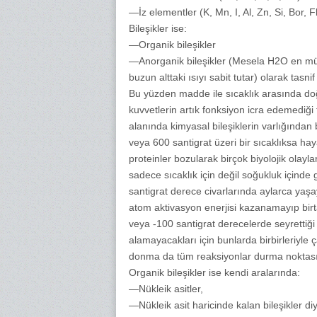
—İz elementler (K, Mn, I, Al, Zn, Si, Bor, Fl
Bileşikler ise:
—Organik bileşikler
—Anorganik bileşikler (Mesela H2O en mühi
buzun alttaki ısıyı sabit tutar) olarak tasnif
Bu yüzden madde ile sıcaklık arasında doğrud
kuvvetlerin artık fonksiyon icra edemediği te
alanında kimyasal bileşiklerin varlığında
veya 600 santigrat üzeri bir sıcaklıksa hay
proteinler bozularak birçok biyolojik olay
sadece sıcaklık için değil soğukluk içinde g
santigrat derece civarlarında aylarca yaşay
atom aktivasyon enerjisi kazanamayıp birt
veya -100 santigrat derecelerde seyrettiğ
alamayacakları için bunlarda birbirleriyle
donma da tüm reaksiyonlar durma noktasın
Organik bileşikler ise kendi aralarında:
—Nükleik asitler,
—Nükleik asit haricinde kalan bileşikler diy