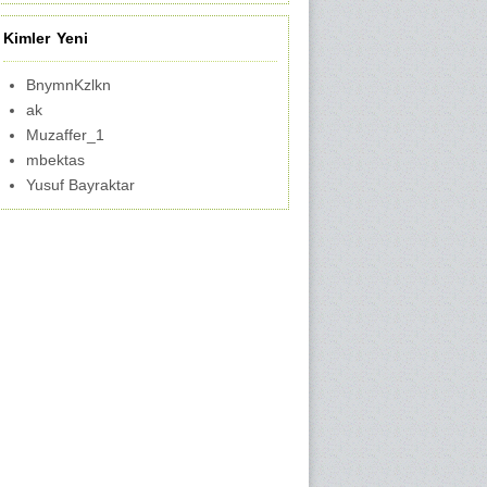
Kimler Yeni
BnymnKzlkn
ak
Muzaffer_1
mbektas
Yusuf Bayraktar