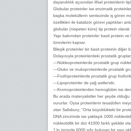
dayanıklılık açısından lifsel proteinlerin tipi
Globular proteinler ise enzimatik proteinle
başka moleküllerin sentezinde iş gören mo
özellikleri ile katalizör görevi yaptıkları
globular (nispeten küre) tip protein olarak bi
Yapı bakımdan proteinler basit protein ve b
türevlerini kapsar.
Bileşik proteinler bir basit proteinin diğer
Dolayısıyla proteinlerdeki prostatik gruplar
—Nükleoproteinlerde prostatik grup nükleik 
—Gluko ve mukoproteinlerde prostatik gru
—Fosfoproteinlerde prostatik grup fosforik a
—Lipoproteinler de yağ asitleridir,
—Kromoproteinlerden hemoglobin ise demirl
Bu arada materyalistler her şeyde olduğu 
vururlar. Oysa proteinlerin tesadüfen mey
olan Salisbury; “Orta büyüklükteki bir prot
DNA zincirinde ise yaklaşık 1000 nükleoti
nükleotidlik bir dizi 41000 farklı şekilde
1’in önünde 6000 sıfır bulunan bir sayı ol