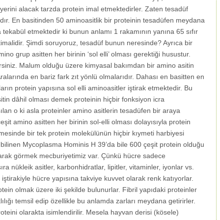
erini alacak tarzda protein imal etmektedirler. Zaten tesadüf
rdır. En basitinden 50 aminoasitlik bir proteinin tesadüfen meydana
 tekabül etmektedir ki bunun anlamı 1 rakamının yanına 65 sıfır
imalidir. Şimdi soruyoruz, tesadüf bunun neresinde? Ayrıca bir
ino grup asitten her birinin ‘sol elli’ olması gerektiği husustur.
lirsiniz. Malum olduğu üzere kimyasal bakımdan bir amino asitin
. Aralarında en bariz fark zıt yönlü olmalarıdır. Dahası en basitten en
ın protein yapısına sol elli aminoasitler iştirak etmektedir. Bu
sitin dâhil olması demek proteinin hiçbir fonksiyon icra
n o ki asla proteinler amino asitlerin tesadüfen bir araya
eşit amino asitten her birinin sol-elli olması dolayısıyla protein
şmesinde bir tek protein molekülünün hiçbir kıymeti harbiyesi
 bilinen Mycoplasma Hominis H 39’da bile 600 çeşit protein olduğu
 olarak görmek mecburiyetimiz var. Çünkü hücre sadece
 nükleik asitler, karbonhidratlar, lipitler, vitaminler, iyonlar vs.
iştirakiyle hücre yapısına takviye kuvvet olarak renk katıyorlar.
rotein olmak üzere iki şekilde bulunurlar. Fibril yapıdaki proteinler
lığı temsil edip özellikle bu anlamda zarları meydana getirirler.
roteini olarakta isimlendirilir. Mesela hayvan derisi (kösele)