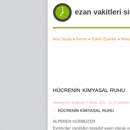
ezan vakitleri si
Ana Sayfa
»
forum
»
Edebi Eserler
»
Maka
Buradasınız
HÜCRENİN KİMYASAL RUHU
dedekorkut1
tarafından 5 Şubat, 2012 - 10:24 tarihinde 
HÜCRENİN KİMYASAL RUHU
ALPEREN GÜRBÜZER
Evrimciler canlılığın tesadüf eseri olarak o