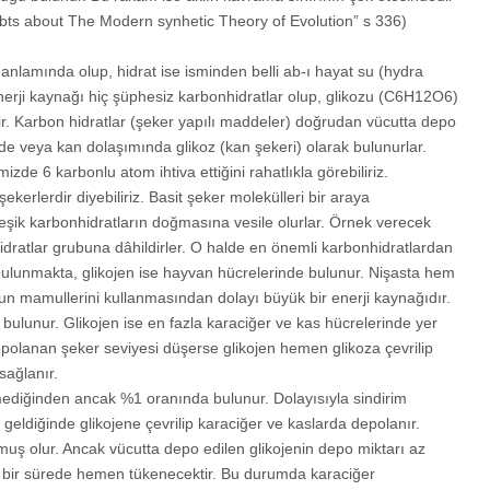
ubts about The Modern synhetic Theory of Evolution” s 336)
 anlamında olup, hidrat ise isminden belli ab-ı hayat su (hydra
enerji kaynağı hiç şüphesiz karbonhidratlar olup, glikozu (C6H12O6)
r. Karbon hidratlar (şeker yapılı maddeler) doğrudan vücutta depo
de veya kan dolaşımında glikoz (kan şekeri) olarak bulunurlar.
zde 6 karbonlu atom ihtiva ettiğini rahatlıkla görebiliriz.
şekerlerdir diyebiliriz. Basit şeker molekülleri bir araya
rleşik karbonhidratların doğmasına vesile olurlar. Örnek verecek
hidratlar grubuna dâhildirler. O halde en önemli karbonhidratlardan
 bulunmakta, glikojen ise hayvan hücrelerinde bulunur. Nişasta hem
 un mamullerini kullanmasından dolayı büyük bir enerji kaynağıdır.
 bulunur. Glikojen ise en fazla karaciğer ve kas hücrelerinde yer
 depolanan şeker seviyesi düşerse glikojen hemen glikoza çevrilip
sağlanır.
mediğinden ancak %1 oranında bulunur. Dolayısıyla sindirim
geldiğinde glikojene çevrilip karaciğer ve kaslarda depolanır.
lmuş olur. Ancak vücutta depo edilen glikojenin depo miktarı az
a bir sürede hemen tükenecektir. Bu durumda karaciğer