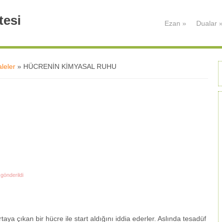
tesi
Ezan
»
Dualar
leler
» HÜCRENİN KİMYASAL RUHU
gönderildi
rtaya çıkan bir hücre ile start aldığını iddia ederler. Aslında tesadüf