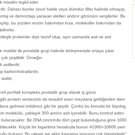
k misalini teşkil eder.
rdir. Dahası bunlar zincir halde veya dümdüz lifler halinde olmayıp,
ntaj ve demontaja yarayan aletleri andırır görünüm sergilerler. Bu
 anlaşılıp, bu yüzden enzim bakımdan kısa, moleküller bakımdan da
linirler.
ileşik proteinler diye tasnif olup, aynı zamanda asit ve asit
 bir madde ile prostatik grup halinde birleşmesiyle ortaya çıkar.
 çok çeşitlidir. Örneğin:
asitlerdir,
p karbonhidratlardır,
sittir,
i porfisik kompleks prostatik grup olarak iş görür.
gibi protein sentezinin de tesadüf eseri meydana geldiğinden dem
dana gelmesi imkânsız gibi bir şeydir. Çünkü bu konuda bir biyolog
ein molekülü, yaklaşık 300 amino asit içerebilir. Bunu kontrol eden
d bulunacaktır. Bir DNA zincirinde dört çeşit bulunduğuna göre 1000
 olabilecektir. Küçük bir logaritma hesabıyla bunun 41000=10600 yani
duğu bulunur. Bu rakam ise aklın kavrama sınırının çok ötesindedir”