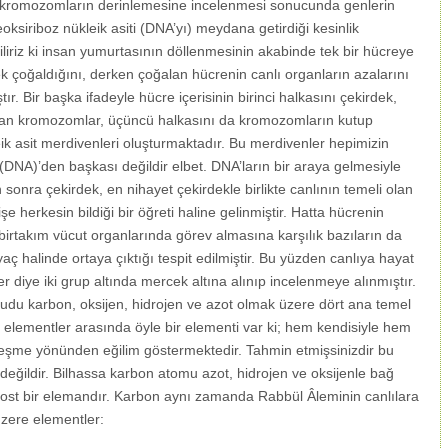
an kromozomların derinlemesine incelenmesi sonucunda genlerin
e deoksiriboz nükleik asiti (DNA’yı) meydana getirdiği kesinlik
iliriz ki insan yumurtasının döllenmesinin akabinde tek bir hücreye
 çoğaldığını, derken çoğalan hücrenin canlı organların azalarını
r. Bir başka ifadeyle hücre içerisinin birinci halkasını çekirdek,
lunan kromozomlar, üçüncü halkasını da kromozomların kutup
eik asit merdivenleri oluşturmaktadır. Bu merdivenler hepimizin
(DNA)’den başkası değildir elbet. DNA’ların bir araya gelmesiyle
nra çekirdek, en nihayet çekirdekle birlikte canlının temeli olan
 herkesin bildiği bir öğreti haline gelinmiştir. Hatta hücrenin
n birtakım vücut organlarında görev almasına karşılık bazıların da
yaç halinde ortaya çıktığı tespit edilmiştir. Bu yüzden canlıya hayat
r diye iki grup altında mercek altına alınıp incelenmeye alınmıştır.
cudu karbon, oksijen, hidrojen ve azot olmak üzere dört ana temel
u elementler arasında öyle bir elementi var ki; hem kendisiyle hem
rleşme yönünden eğilim göstermektedir. Tahmin etmişsinizdir bu
eğildir. Bilhassa karbon atomu azot, hidrojen ve oksijenle bağ
dost bir elemandır. Karbon aynı zamanda Rabbül Âleminin canlılara
 üzere elementler: