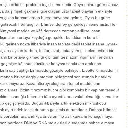
er için ciddi bir problem teşkil etmektedir. Güya onlara göre cansız
a da şimşek çakması gibi olağan üstü tabiat olayların etkisiyle
aya çıkan karışımlardan hücre meydana gelmiş. Oysa bu güne
etirecek herhangi bir bilimsel deney gerçekleştirilememiştir. Her
, kimyasal madde ve kâfi derecede zaman verilirse insan
lışmaların ortaya koyduğu gerçekler bu iddianın kuru bir
 gelinen nokta itibariyle insan tabiata değil tabiat insana uymak
aşları sayılan karbon, fosfor, azot, potasyum gibi elementleri bir
nlı bir ortaya çıkmadığı gibi tam tersi atom yığınlarını andıran
 geçmişte kâinatın küçük bir kopyası sanılırken artık ona
ların say yaptığı bir madde gözüyle bakılıyor. Elbette ki maddenin
amanda birkaç değişik atomun birleşmesi sonucunda bir takım
kâr etmiyoruz. Keza hücreyi oluşturan temel maddelerin
z olamaz. Bizim itirazımız hücre gibi kompleks bir yapının tesadüf
itekim insanoğlu hücrenin tüm ayrıntılarına vakıf olmadığı zamanlar
p geçiştiriyordu. Bugün itibariyle artık elektron mikroskobu
 yok ayırt edebilecek duruma gelinmiş durumdadır. Dahası bilimsel
sis perdeleri aralandıkça önce amino asit kavramı konuşulmaya
n son perdede DNA ve RNA molekülleri gündemde sahne almaya