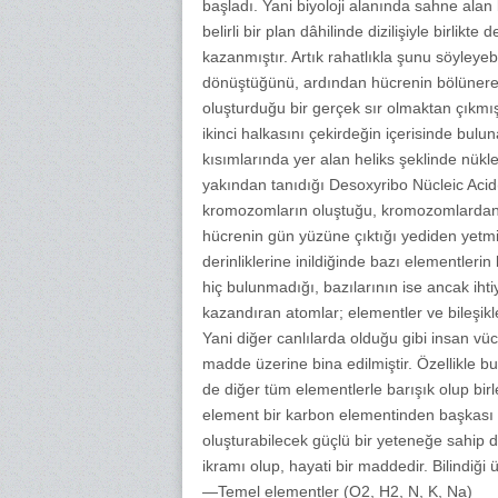
başladı. Yani biyoloji alanında sahne al
belirli bir plan dâhilinde dizilişiyle birlikt
kazanmıştır. Artık rahatlıkla şunu söyleyeb
dönüştüğünü, ardından hücrenin bölünerek
oluşturduğu bir gerçek sır olmaktan çıkmıştı
ikinci halkasını çekirdeğin içerisinde bu
kısımlarında yer alan heliks şeklinde nükl
yakından tanıdığı Desoxyribo Nücleic Acid
kromozomların oluştuğu, kromozomlardan so
hücrenin gün yüzüne çıktığı yediden yetmişe
derinliklerine inildiğinde bazı elementleri
hiç bulunmadığı, bazılarının ise ancak ihti
kazandıran atomlar; elementler ve bileşikle
Yani diğer canlılarda olduğu gibi insan vü
madde üzerine bina edilmiştir. Özellikle b
de diğer tüm elementlerle barışık olup bi
element bir karbon elementinden başkası d
oluşturabilecek güçlü bir yeteneğe sahip 
ikramı olup, hayati bir maddedir. Bilindiği
—Temel elementler (O2, H2, N, K, Na)