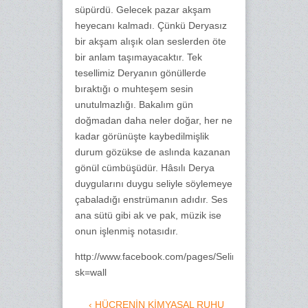
süpürdü. Gelecek pazar akşam
heyecanı kalmadı. Çünkü Deryasız
bir akşam alışık olan seslerden öte
bir anlam taşımayacaktır. Tek
tesellimiz Deryanın gönüllerde
bıraktığı o muhteşem sesin
unutulmazlığı. Bakalım gün
doğmadan daha neler doğar, her ne
kadar görünüşte kaybedilmişlik
durum gözükse de aslında kazanan
gönül cümbüşüdür. Hâsılı Derya
duygularını duygu seliyle söylemeye
çabaladığı enstrümanın adıdır. Ses
ana sütü gibi ak ve pak, müzik ise
onun işlenmiş notasıdır.
http://www.facebook.com/pages/Selim-...678799?
sk=wall
‹ HÜCRENİN KİMYASAL RUHU