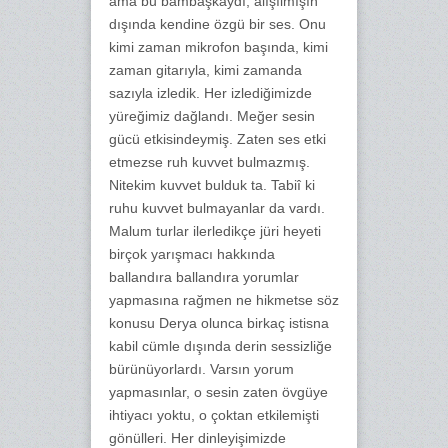
ama bu bambaşkaydı, alışılmışın
dışında kendine özgü bir ses. Onu
kimi zaman mikrofon başında, kimi
zaman gitarıyla, kimi zamanda
sazıyla izledik. Her izlediğimizde
yüreğimiz dağlandı. Meğer sesin
gücü etkisindeymiş. Zaten ses etki
etmezse ruh kuvvet bulmazmış.
Nitekim kuvvet bulduk ta. Tabiî ki
ruhu kuvvet bulmayanlar da vardı.
Malum turlar ilerledikçe jüri heyeti
birçok yarışmacı hakkında
ballandıra ballandıra yorumlar
yapmasına rağmen ne hikmetse söz
konusu Derya olunca birkaç istisna
kabil cümle dışında derin sessizliğe
bürünüyorlardı. Varsın yorum
yapmasınlar, o sesin zaten övgüye
ihtiyacı yoktu, o çoktan etkilemişti
gönülleri. Her dinleyişimizde