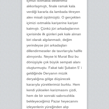
içimizi ısıtmakla bedenimiz
akkorlaşmıştı, finale ramak kala
verdiği kararla da lambada titreyen
alev misali üşütmüştü. O gerçekten
içimizi ısıtmakla kariyerine kariyer
katmıştı. Çünkü jüri arkadaşlarının
içerisinde ilk günleri pek kale alınan
biri olarak algılanmadı, değim
yerindeyse jüri arkadaşları
dillendirmeseler de tavırlarıyla hafife
alınıyordu. Neyse ki Murat Boz bu
dönüşüyle çok büyük sempati alanı
oluşturmuştu. Fakat taki Şubatın 5' i
geldiğinde Deryanın müzik
deryalığına gölge düşürecek
kararıyla yüreklerimizi burktu. Hem
kendi yükselen karizmasını çizdi,
hem de bir sonraki sabırsızlıkla
bekleyeceğimiz Pazar heyecanını
izleyenlerin yüreğinden alıp