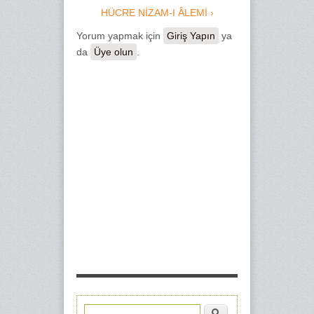
HÜCRE NİZAM-I ÂLEMİ ›
Yorum yapmak için
Giriş Yapın
ya
da
Üye olun
.
Ara