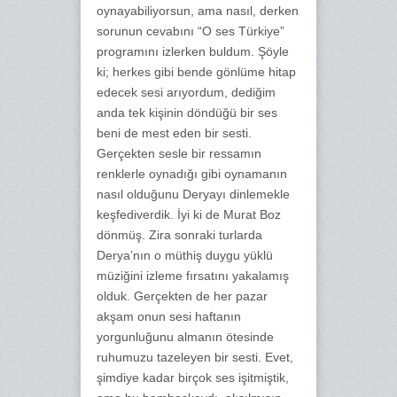
oynayabiliyorsun, ama nasıl, derken
sorunun cevabını “O ses Türkiye”
programını izlerken buldum. Şöyle
ki; herkes gibi bende gönlüme hitap
edecek sesi arıyordum, dediğim
anda tek kişinin döndüğü bir ses
beni de mest eden bir sesti.
Gerçekten sesle bir ressamın
renklerle oynadığı gibi oynamanın
nasıl olduğunu Deryayı dinlemekle
keşfediverdik. İyi ki de Murat Boz
dönmüş. Zira sonraki turlarda
Derya’nın o müthiş duygu yüklü
müziğini izleme fırsatını yakalamış
olduk. Gerçekten de her pazar
akşam onun sesi haftanın
yorgunluğunu almanın ötesinde
ruhumuzu tazeleyen bir sesti. Evet,
şimdiye kadar birçok ses işitmiştik,