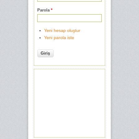
Parola
*
Yeni hesap oluştur
Yeni parola iste