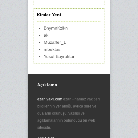
Kimler Yeni
BnymnKzlkn
ak
Muzaffer_1
mbektas
Yusuf Bayraktar
Açıklama
ezan.vakti.com
ezan - namaz vakitleri
bilgilerinin yer aldığı, ayrıca sure ve
duaların okunuşu, yazılışı ve
açıklamalarının bulunduğu bir web
sitesidir.