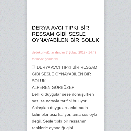
DERYA AVCI TIPKI BİR
RESSAM GİBİ SESLE
OYNAYABİLEN BİR SOLUK
dedekorkut1
tarafından 7 Şubat, 2012 - 14:49
tarihinde gönderildi
DERYA AVCI TIPKI BİR RESSAM
GİBİ SESLE OYNAYABİLEN BİR
SOLUK
ALPEREN GÜRBÜZER
Belli ki duygular sese dönüşürken
ses ise notayla tarifini buluyor.
Anlaşılan duyguları anlatmada
kelimeler aciz kalıyor, ama ses öyle
değil. Sesle tıpkı bir ressamın
renklerle oynadığı gibi