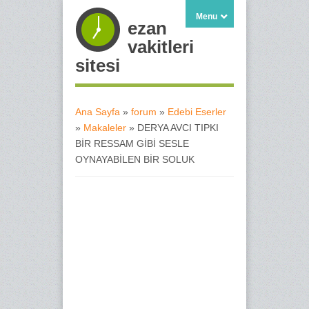
Menu
ezan
vakitleri
sitesi
Ana Sayfa
»
forum
»
Edebi Eserler
»
Makaleler
» DERYA AVCI TIPKI
Buradasınız
BİR RESSAM GİBİ SESLE
OYNAYABİLEN BİR SOLUK