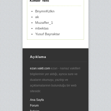
Kimler Yeni
BnymnKzlkn
ak
Muzaffer_1
mbektas
Yusuf Bayraktar
Açıklama
ezan.vakti.com
ezan - namaz vakitleri
bilgilerinin yer aldığı, ayrıca sure ve
duaların okunuşu, yazılışı ve
açıklamalarının bulunduğu bir web
sitesidir.
Ana Sayfa
Forum