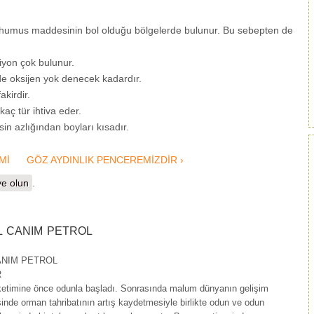
 humus maddesinin bol olduğu bölgelerde bulunur. Bu sebepten de
yon çok bulunur.
de oksijen yok denecek kadardır.
kirdir.
ç tür ihtiva eder.
in azlığından boyları kısadır.
Mİ
GÖZ AYDINLIK PENCEREMİZDİR ›
e olun
.
 CANIM PETROL
ANIM PETROL
R
ketimine önce odunla başladı. Sonrasında malum dünyanın gelişim
isinde orman tahribatının artış kaydetmesiyle birlikte odun ve odun