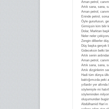
Aman petrol, canım 
Artık sana, sana, 
Aman petrol, canım 
Eninde petrol, sonu
Öyle gururlusun, g
Girmişsin kim bilir 
Dolar, Marktan başk
Neler neler çekiyor
Zengin dilberler dü
Düş başka gerçek b
Gideceksin belki bi
Artık senin ardında
Aman petrol, canım 
Artık sana, sana, 
Artık dizginlerim se
Hadi tüm dünya ülke
baktığımızda peki 
yıllardır yer altında
söylemiyle mi hatır
söyleminden milyonl
oluşumundan bugüne
Abdülhamid Han’ın h
çağına adım atar ol