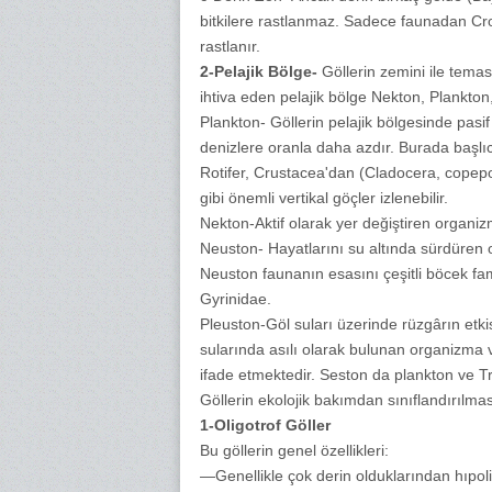
bitkilere rastlanmaz. Sadece faunadan Cron
rastlanır.
2-Pelajik Bölge-
Göllerin zemini ile tema
ihtiva eden pelajik bölge Nekton, Plankton
Plankton- Göllerin pelajik bölgesinde pasi
denizlere oranla daha azdır. Burada başlıca
Rotifer, Crustacea'dan (Cladocera, copep
gibi önemli vertikal göçler izlenebilir.
Nekton-Aktif olarak yer değiştiren organizmal
Neuston- Hayatlarını su altında sürdüren 
Neuston faunanın esasını çeşitli böcek fami
Gyrinidae.
Pleuston-Göl suları üzerinde rüzgârın etkis
sularında asılı olarak bulunan organizma v
ifade etmektedir. Seston da plankton ve Tr
Göllerin ekolojik bakımdan sınıflandırılmas
1-Oligotrof Göller
Bu göllerin genel özellikleri:
—Genellikle çok derin olduklarından hıpoli