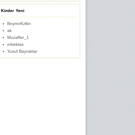
Kimler Yeni
BnymnKzlkn
ak
Muzaffer_1
mbektas
Yusuf Bayraktar