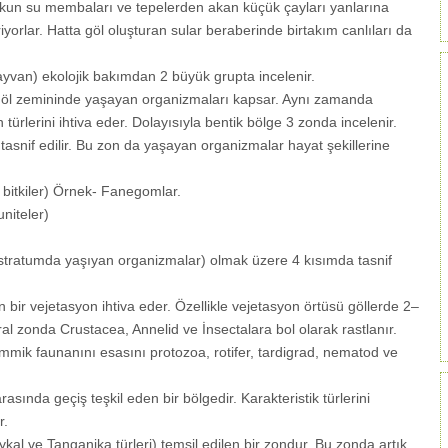
kun su membaları ve tepelerden akan küçük çayları yanlarına
yorlar. Hatta göl oluşturan sular beraberinde birtakım canlıları da
ayvan) ekolojik bakımdan 2 büyük grupta incelenir.
göl zemininde yaşayan organizmaları kapsar. Aynı zamanda
türlerini ihtiva eder. Dolayısıyla bentik bölge 3 zonda incelenir.
e tasnif edilir. Bu zon da yaşayan organizmalar hayat şekillerine
bitkiler) Örnek- Fanegomlar.
niteler)
ratumda yaşıyan organizmalar) olmak üzere 4 kısımda tasnif
n bir vejetasyon ihtiva eder. Özellikle vejetasyon örtüsü göllerde 2–
oral zonda Crustacea, Annelid ve İnsectalara bol olarak rastlanır.
k faunanını esasını protozoa, rotifer, tardigrad, nematod ve
rasında geçiş teşkil eden bir bölgedir. Karakteristik türlerini
r.
kal ve Tanganika türleri) temsil edilen bir zondur. Bu zonda artık