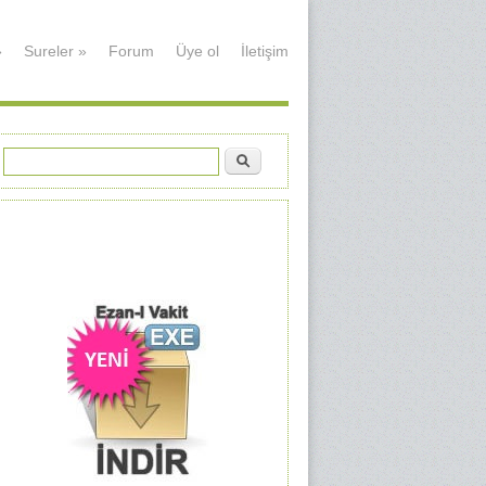
»
Sureler
»
Forum
Üye ol
İletişim
Ara
Arama formu