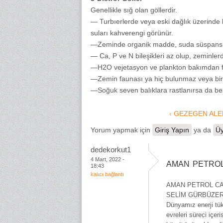
Genellikle sığ olan göllerdir.
— Turbıerlerde veya eski dağlık üzerinde
suları kahverengi görünür.
—Zeminde organik madde, suda süspansi
— Ca, P ve N bileşikleri az olup, zeminler
—H2O vejetasyon ve plankton bakımdan fa
—Zemin faunası ya hiç bulunmaz veya birka
—Soğuk seven balıklara rastlanırsa da bes
‹ GEZEGEN ALE
Yorum yapmak için
Giriş Yapın
ya da
Üy
dedekorkut1
4 Mart, 2022 -
AMAN PETROL
18:43
kalıcı bağlantı
AMAN PETROL C
SELİM GÜRBÜZE
Dünyamız enerji tü
evreleri süreci içer