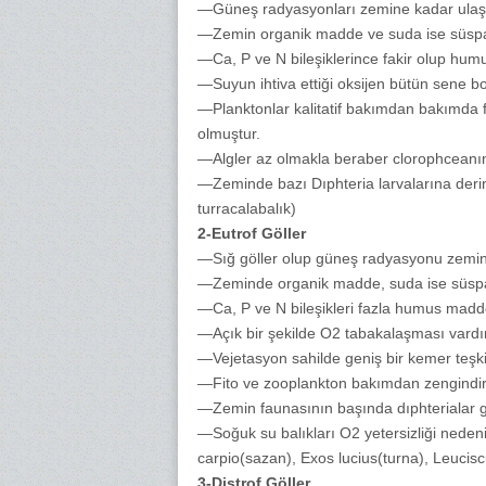
—Güneş radyasyonları zemine kadar ulaşma
—Zemin organik madde ve suda ise süspa
—Ca, P ve N bileşiklerince fakir olup humu
—Suyun ihtiva ettiği oksijen bütün sene b
—Planktonlar kalitatif bakımdan bakımda fa
olmuştur.
—Algler az olmakla beraber clorophceanın ç
—Zeminde bazı Dıphteria larvalarına derin 
turracalabalık)
2-Eutrof Göller
—Sığ göller olup güneş radyasyonu zemine 
—Zeminde organik madde, suda ise süspa
—Ca, P ve N bileşikleri fazla humus madde
—Açık bir şekilde O2 tabakalaşması vardı
—Vejetasyon sahilde geniş bir kemer teşki
—Fito ve zooplankton bakımdan zengindir
—Zemin faunasının başında dıphterialar 
—Soğuk su balıkları O2 yetersizliği nede
carpio(sazan), Exos lucius(turna), Leuciscu
3-Distrof Göller