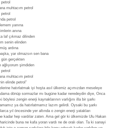
petrol
sana muhtacım petrol
petrol
nda petrol
elemem yanına
kimlerin anına
a laf çıkmaz dilinden
um senin elinden
şmüş ardına
aşka, yar olmazsın sen bana
r gün gerçekten
n ağlıyorum şimdiden
petrol
sana muhtacım petrol
nin elinde petrol”
lerine hatırlatmak iyi hoşta asıl ülkemiz açımızdan meseleye
adama dönüp sormazlar mı bugüne kadar neredeydin diye, Onca
 ki böylesi zengin enerji kaynaklarının varlığını illa bir şarkı
lamamız ya da hatırlatmamız lazım gelirdi. Oysaki bu şarkı
arca yıl öncesinde yer altında o zengin enerji yatakları
 kadar hep vardılar zaten. Ama gel gör ki ülkemizde Ulu Hakan
aricinde buna ne kafa yoran vardı ne de oralı olan. Ta ki sanayi
duk işte o zaman şarkılara bile konu edecek kadar varlığını ve