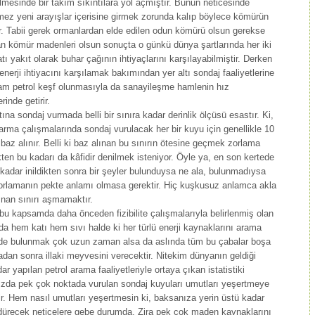
mesinde bir takım sıkıntılara yol açmıştır. Bunun neticesinde
emez yeni arayışlar içerisine girmek zorunda kalıp böylece kömürün
ir. Tabii gerek ormanlardan elde edilen odun kömürü olsun gerekse
lan kömür madenleri olsun sonuçta o günkü dünya şartlarında her iki
tı yakıt olarak buhar çağının ihtiyaçlarını karşılayabilmiştir. Derken
n enerji ihtiyacını karşılamak bakımından yer altı sondaj faaliyetlerine
ham petrol keşf olunmasıyla da sanayileşme hamlenin hız
inde getirir.
tına sondaj vurmada belli bir sınıra kadar derinlik ölçüsü esastır. Ki,
arma çalışmalarında sondaj vurulacak her bir kuyu için genellikle 10
k baz alınır. Belli ki baz alınan bu sınırın ötesine geçmek zorlama
ten bu kadarı da kâfidir denilmek isteniyor. Öyle ya, en son kertede
kadar inildikten sonra bir şeyler bulunduysa ne ala, bulunmadıysa
orlamanın pekte anlamı olmasa gerektir. Hiç kuşkusuz anlamca akla
nan sınırı aşmamaktır.
, bu kapsamda daha önceden fizibilite çalışmalarıyla belirlenmiş olan
nda hem katı hem sıvı halde ki her türlü enerji kaynaklarını arama
minde bulunmak çok uzun zaman alsa da aslında tüm bu çabalar boşa
adan sonra illaki meyvesini verecektir. Nitekim dünyanın geldiği
 yapılan petrol arama faaliyetleriyle ortaya çıkan istatistiki
ızda pek çok noktada vurulan sondaj kuyuları umutları yeşertmeye
ir. Hem nasıl umutları yeşertmesin ki, baksanıza yerin üstü kadar
ldürecek neticelere gebe durumda. Zira pek çok maden kaynaklarını