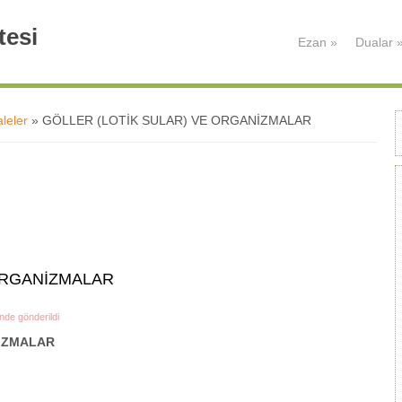
tesi
Ezan
»
Dualar
leler
» GÖLLER (LOTİK SULAR) VE ORGANİZMALAR
ORGANİZMALAR
nde gönderildi
NİZMALAR