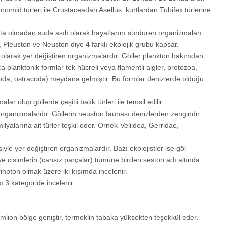
omid türleri ile Crustaceadan Asellus, kurtlardan Tubifex türlerine
sta olmadan suda asılı olarak hayatlarını sürdüren organizmaları
, Pleuston ve Neuston diye 4 farklı ekolojik grubu kapsar.
f olarak yer değiştiren organizmalardır. Göller plankton bakımdan
 planktonik formlar tek hücreli veya flamentli algler, protozoa,
oda, ostracoda) meydana gelmiştir. Bu formlar denizlerde olduğu
ar olup göllerde çeşitli balık türleri ile temsil edilir.
organizmalardır. Göllerin neuston faunası denizlerden zengindir.
lyalarına ait türler teşkil eder. Örnek-Veliidea, Gerridae,
iyle yer değiştiren organizmalardır. Bazı ekolojistler ise göl
e cisimlerin (cansız parçalar) tümüne birden seston adı altında
ihpton olmak üzere iki kısımda incelenir.
ı 3 kategoride incelenir:
mlion bölge geniştir, termoklin tabaka yüksekten teşekkül eder.