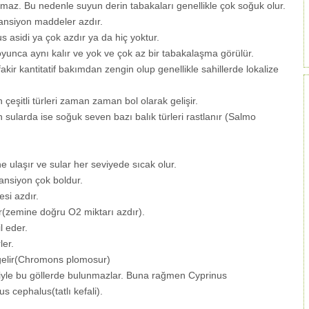
z. Bu nedenle suyun derin tabakaları genellikle çok soğuk olur.
nsiyon maddeler azdır.
s asidi ya çok azdır ya da hiç yoktur.
oyunca aynı kalır ve yok ve çok az bir tabakalaşma görülür.
kir kantitatif bakımdan zengin olup genellikle sahillerde lokalize
eşitli türleri zaman zaman bol olarak gelişir.
sularda ise soğuk seven bazı balık türleri rastlanır (Salmo
ulaşır ve sular her seviyede sıcak olur.
nsiyon çok boldur.
si azdır.
r(zemine doğru O2 miktarı azdır).
l eder.
ler.
gelir(Chromons plomosur)
niyle bu göllerde bulunmazlar. Buna rağmen Cyprinus
s cephalus(tatlı kefali).