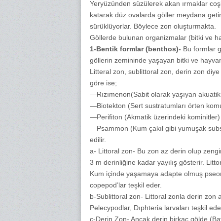
Yeryüzünden süzülerek akan ırmaklar coş
katarak düz ovalarda göller meydana getiri
sürüklüyorlar. Böylece zon oluşturmakta.
Göllerde bulunan organizmalar (bitki ve h
1-Bentik formlar (benthos)-
Bu formlar 
göllerin zemininde yaşayan bitki ve hayvan 
Litteral zon, sublittoral zon, derin zon diy
göre ise;
—Rızımenon(Sabit olarak yaşıyan akuatik 
—Biotekton (Sert sustratumları örten komu
—Perifiton (Akmatik üzerindeki kominitler)
—Psammon (Kum çakıl gibi yumuşak subst
edilir.
a- Littoral zon- Bu zon az derin olup zengi
3 m derinliğine kadar yayılış gösterir. Litt
Kum içinde yaşamaya adapte olmuş pseommi
copepod’lar teşkil eder.
b-Sublittoral zon- Littoral zonla derin zon a
Pelecypodlar, Dıphteria larvaları teşkil ede
c-Derin Zon- Ancak derin birkaç gölde (Bay