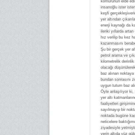
kömürünün elde edil
insanoğlu ister ist
keşfi gerçekleşiver
yer altından çıkarı
enerji kaynağı da ka
ileriki yıllarda arta
hız verilip bu kez 
kazanmasını beraber
Şu bir gerçek yer al
petrol arama ve çık
kilometrelik derinli
olacağı düşünülerek
baz alınan noktaya 
bundan sonrasını z
uygun tutum baz alı
Öyle anlaşılıyor ki
yer altı katmanları
faaliyetleri girişi
sayılmayıp bir nokt
noktada bugüne kadar
neticelere baktığım
ziyadesiyle yetmişt
yerin altıda yüz gü