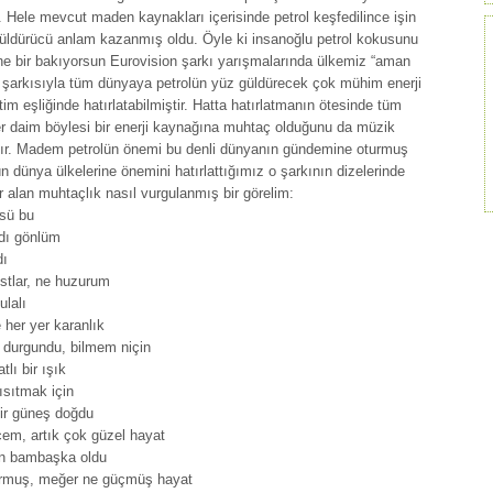
 Hele mevcut maden kaynakları içerisinde petrol keşfedilince işin
güldürücü anlam kazanmış oldu. Öyle ki insanoğlu petrol kokusunu
ne bir bakıyorsun Eurovision şarkı yarışmalarında ülkemiz “aman
” şarkısıyla tüm dünyaya petrolün yüz güldürecek çok mühim enerji
im eşliğinde hatırlatabilmiştir. Hatta hatırlatmanın ötesinde tüm
er daim böylesi bir enerji kaynağına muhtaç olduğunu da müzik
ştır. Madem petrolün önemi bu denli dünyanın gündemine oturmuş
n dünya ülkelerine önemini hatırlattığımız o şarkının dizelerinde
r alan muhtaçlık nasıl vurgulanmış bir görelim:
üsü bu
ldı gönlüm
dı
stlar, ne huzurum
ulalı
her yer karanlık
 durgundu, bilmem niçin
tlı bir ışık
ısıtmak için
bir güneş doğdu
em, artık çok güzel hayat
en bambaşka oldu
ormuş, meğer ne güçmüş hayat