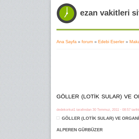
ezan vakitleri si
Ana Sayfa
»
forum
»
Edebi Eserler
»
Maka
Buradasınız
GÖLLER (LOTİK SULAR) VE 
dedekorkut1
tarafından 30 Temmuz, 2011 - 08:57 tarihi
GÖLLER (LOTİK SULAR) VE ORGA
ALPEREN GÜRBÜZER