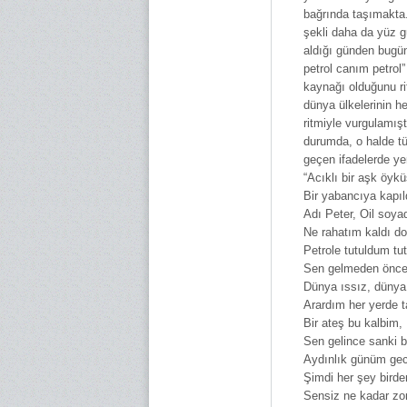
bağrında taşımakta.
şekli daha da yüz 
aldığı günden bugü
petrol canım petrol
kaynağı olduğunu rit
dünya ülkelerinin h
ritmiyle vurgulamı
durumda, o halde tü
geçen ifadelerde ye
“Acıklı bir aşk öyk
Bir yabancıya kapı
Adı Peter, Oil soya
Ne rahatım kaldı do
Petrole tutuldum tut
Sen gelmeden önce 
Dünya ıssız, dünya
Arardım her yerde ta
Bir ateş bu kalbim, 
Sen gelince sanki 
Aydınlık günüm gec
Şimdi her şey bird
Sensiz ne kadar z