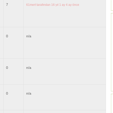
7
61mert
tarafından 16 yıl 1 ay 4 ay önce
0
n/a
0
n/a
0
n/a