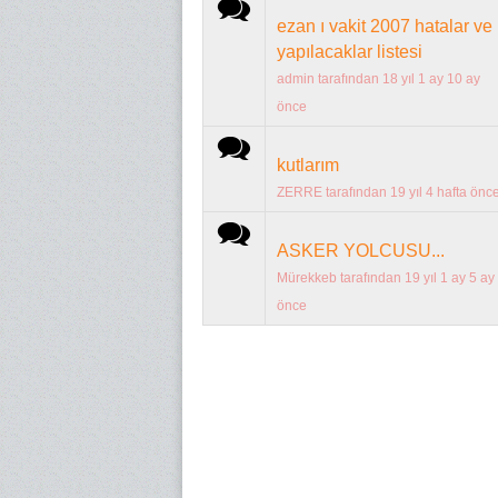
Normal konu
ezan ı vakit 2007 hatalar ve
yapılacaklar listesi
admin
tarafından 18 yıl 1 ay 10 ay
önce
Normal konu
kutlarım
ZERRE
tarafından 19 yıl 4 hafta önc
Normal konu
ASKER YOLCUSU...
Mürekkeb
tarafından 19 yıl 1 ay 5 ay
önce