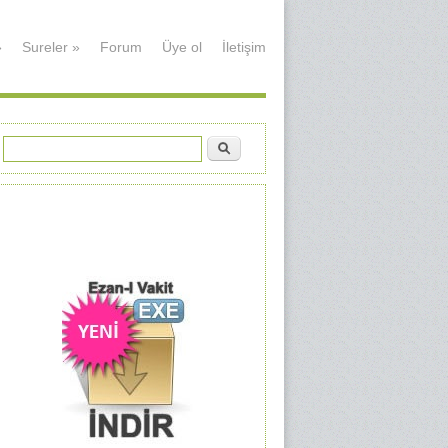
»
Sureler
»
Forum
Üye ol
İletişim
Ara
Arama formu