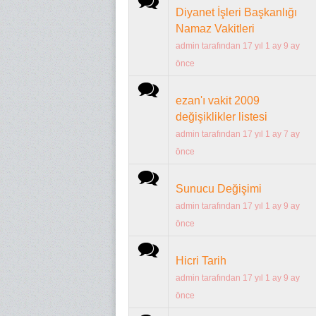
Diyanet İşleri Başkanlığı
Namaz Vakitleri
admin
tarafından 17 yıl 1 ay 9 ay
önce
Normal konu
ezan'ı vakit 2009
değişiklikler listesi
admin
tarafından 17 yıl 1 ay 7 ay
önce
Normal konu
Sunucu Değişimi
admin
tarafından 17 yıl 1 ay 9 ay
önce
Normal konu
Hicri Tarih
admin
tarafından 17 yıl 1 ay 9 ay
önce