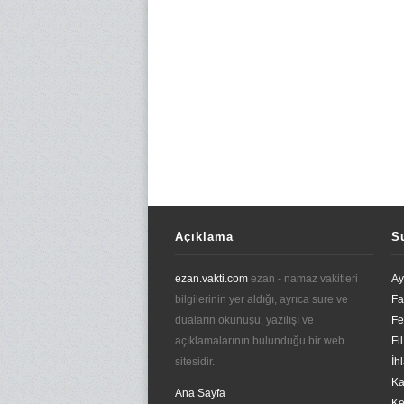
Açıklama
S
ezan.vakti.com
ezan - namaz vakitleri
Ay
bilgilerinin yer aldığı, ayrıca sure ve
Fa
duaların okunuşu, yazılışı ve
Fe
açıklamalarının bulunduğu bir web
Fi
sitesidir.
İh
Ka
Ana Sayfa
Ke