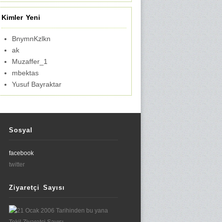
Kimler Yeni
BnymnKzlkn
ak
Muzaffer_1
mbektas
Yusuf Bayraktar
Sosyal
facebook
twitter
Ziyaretçi Sayısı