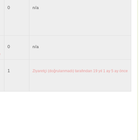
0
n/a
0
n/a
e
1
Ziyaretçi (doğrulanmadı)
tarafından 19 yıl 1 ay 5 ay önce