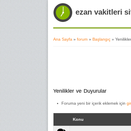
ezan vakitleri si
Ana Sayfa
»
forum
»
Başlangıç
» Yenilikle
Buradasınız
Yenilikler ve Duyurular
Foruma yeni bir içerik eklemek için
gi
Konu
Normal konu