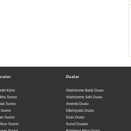
ureler
Dualar
etel Kürsi
Allahümme Barik Duası
tiha Suresi
Allahümme Salli Duası
lak Suresi
Amentü Duası
l Suresi
Ettehiyyatü Duası
las Suresi
Ezan Duası
firun Suresi
Kunut Duaları
vser Suresi
Rabbena Atina Duası