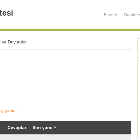
tesi
Ezan
»
Dualar
r ve Duyurular
riş yapın
.
Cevaplar
Son yanıt