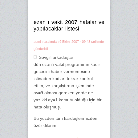
ezan ı vakit 2007 hatalar ve
yapılacaklar listesi
admin
tarafından 9 Ekim, 2007 - 09:43 tarihinde
gönderildi
Sevgili arkadaşlar
dün ezan'ı vakit programının kadir
gecesini haber vermemesine
istinaden kodları tekrar kontrol
ettim, ve karşılştırma işleminde
ay=9 olması gereken yerde ne
yazıkki ay=1 komutu olduğu için bir
hata oluşmuş.
Bu yüzden tüm kardeşlerimizden
özür dilerim.