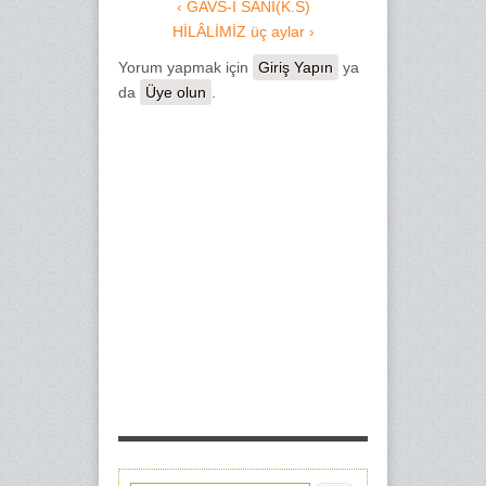
‹ GAVS-I SANİ(K.S)
HİLÂLİMİZ üç aylar ›
Yorum yapmak için
Giriş Yapın
ya
da
Üye olun
.