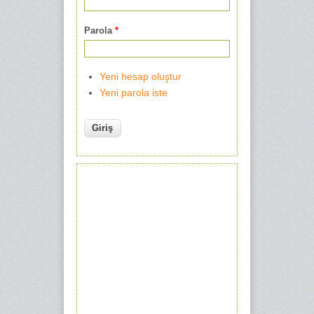
Parola
*
Yeni hesap oluştur
Yeni parola iste