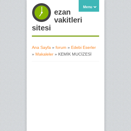
Menu
ezan
vakitleri
sitesi
Ana Sayfa
»
forum
»
Edebi Eserler
»
Makaleler
» KEMİK MUCİZESİ
Buradasınız