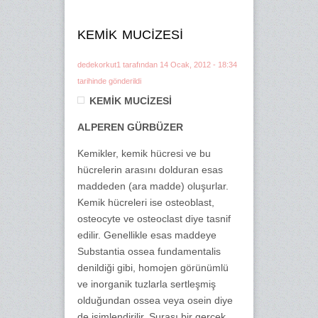
KEMİK MUCİZESİ
dedekorkut1
tarafından 14 Ocak, 2012 - 18:34
tarihinde gönderildi
KEMİK MUCİZESİ
ALPEREN GÜRBÜZER
Kemikler, kemik hücresi ve bu
hücrelerin arasını dolduran esas
maddeden (ara madde) oluşurlar.
Kemik hücreleri ise osteoblast,
osteocyte ve osteoclast diye tasnif
edilir. Genellikle esas maddeye
Substantia ossea fundamentalis
denildiği gibi, homojen görünümlü
ve inorganik tuzlarla sertleşmiş
olduğundan ossea veya osein diye
de isimlendirilir. Şurası bir gerçek