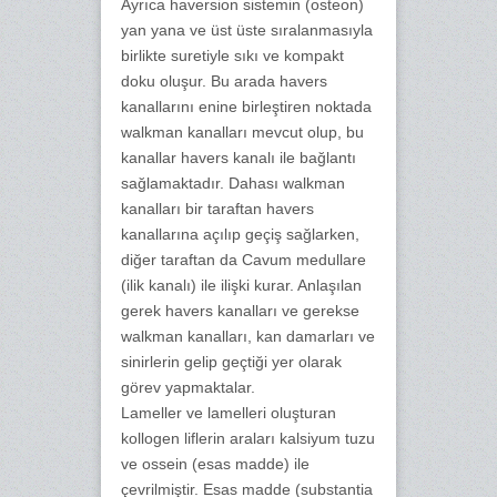
Ayrıca haversion sistemin (osteon)
yan yana ve üst üste sıralanmasıyla
birlikte suretiyle sıkı ve kompakt
doku oluşur. Bu arada havers
kanallarını enine birleştiren noktada
walkman kanalları mevcut olup, bu
kanallar havers kanalı ile bağlantı
sağlamaktadır. Dahası walkman
kanalları bir taraftan havers
kanallarına açılıp geçiş sağlarken,
diğer taraftan da Cavum medullare
(ilik kanalı) ile ilişki kurar. Anlaşılan
gerek havers kanalları ve gerekse
walkman kanalları, kan damarları ve
sinirlerin gelip geçtiği yer olarak
görev yapmaktalar.
Lameller ve lamelleri oluşturan
kollogen liflerin araları kalsiyum tuzu
ve ossein (esas madde) ile
çevrilmiştir. Esas madde (substantia