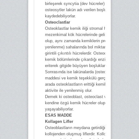
birleşerek syncytia (dev hücreler) teşkil ederler. Yani
osteosytler lakün adı verilen boşluklarda gelişim
kaydedebiliyorlar.
Osteoclastlar
Osteoklastlar kemik iliği stromal hücreleri veya
mezenkimal kök hücrelerinde gelişen çok büyük hüc
olup, aynı zamanda kemiklerin proliferasyon (çoğal
yenilenme) sahalarında bol miktarda görülen kenarla
girintili çıkıntılı hücrelerdir. Osteoclastlar yıpranmış
kemik bölümlerinde çıkardığı enzimlerle o bölgeyi
eriterek gitgide büyüyen boşluklar ve kovuk oluşturur
Sonrasında ise lakünalarda (osteoplast) yeni kemik
maddesi ve kemik teşekkülü gerçekleşir. Derken bu
arada osteoklastların erittiği kemik bölgeleri osteobla
aktivite ile yenilenmiş olur.
Demek ki osteoblast, osteoclast ve osteocytlerin her
kendine özgü kemik hücreler olup gerektiğinde dön
yaşayabiliyorlar.
ESAS MADDE
Kollagen Lifler
Osteoblastların meydana getirdiği bir protein olan
kollojenden oluşmuş liflerdir. Kollogen lifler kaynatıld