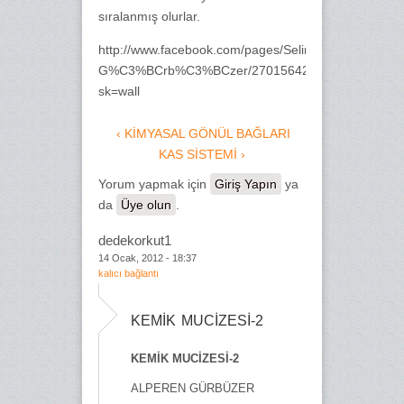
sıralanmış olurlar.
http://www.facebook.com/pages/Selim-
G%C3%BCrb%C3%BCzer/270156429678799?
sk=wall
‹ KİMYASAL GÖNÜL BAĞLARI
KAS SİSTEMİ ›
Yorum yapmak için
Giriş Yapın
ya
da
Üye olun
.
dedekorkut1
14 Ocak, 2012 - 18:37
kalıcı bağlantı
KEMİK MUCİZESİ-2
KEMİK MUCİZESİ-2
ALPEREN GÜRBÜZER