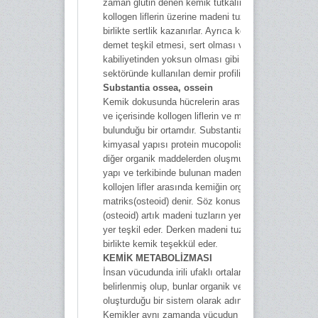
zaman glutin denen kemik tutkalını verirler. Bu arad
kollogen liflerin üzerine madeni tuzların oturmasıyla
birlikte sertlik kazanırlar. Ayrıca kollogen liflerin yap
demet teşkil etmesi, sert olması ve uzamak
kabiliyetinden yoksun olması gibi özellikler inşaat
sektöründe kullanılan demir profilini hatırlatmaktadır.
Substantia ossea, ossein
Kemik dokusunda hücrelerin arasındaki sahaları dol
ve içerisinde kollogen liflerin ve madeni tuzların
bulunduğu bir ortamdır. Substantia ossea(ossein)
kimyasal yapısı protein mucopolisakkarit kompleksi
diğer organik maddelerden oluşmuştur. Substantia 
yapı ve terkibinde bulunan madeni tuzlar dışında ka
kollojen lifler arasında kemiğin organik maddesine
matriks(osteoid) denir. Söz konusu bu kemik yatağı
(osteoid) artık madeni tuzların yerleşmesine de uygu
yer teşkil eder. Derken madeni tuzların yerleşmesi il
birlikte kemik teşekkül eder.
KEMİK METABOLİZMASI
İnsan vücudunda irili ufaklı ortalama 213 adet kemik
belirlenmiş olup, bunlar organik ve inorganik maddele
oluşturduğu bir sistem olarak adından söz ettirirler.
Kemikler aynı zamanda vücudun kalsiyum deposudur