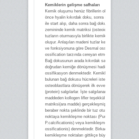
Kemiklerin gelişme safhaları
Kemik oluşumu henüz fibrillerin oluşmadığı dönemd
önce hyalin kıkırdak doku, sonra mezenkim bağ do
ile start alıp, daha sonra bağ doku iç kıkırdak dokus
zemininde kemik matriksi (osteoid doku) üzerine ma
tuzların oturmasıyla birlikte kemikleşme tamamlanm
oluşur. Anlaşılan madeni tuzlar kemik yapısına, şekl
ve fonksiyonuna göre Desmal ossification ve Chondr
ossification tarzında cereyan etmektedir. Şöyle ki;
Bağ dokusunun arada kıkırdak safhası olmaksızın
doğrudan kemiğe dönüşmesi hadisesine Desmal
ossifikasyon denmektedir. Kemikleşme safhasında
bulunan bağ dokusu hücreleri ister istemez
osteoblastlara dönüşerek ilk evvela osteoid maddesi
(protein) salgılarlar. İşte salgılanan bu kollogen sıvı
maddeden kollogen lifler teşekkül edip, böylece kem
matriksi(ara madde) gerçekleşmiş olur. Hatta matrik
beraber nokta şeklinde bir tuz oturması görülüp, bu
noktaya kemikleşme noktası (Punctum ossificationi
P.calcificationis) veya kemikleşme merkezi (Centri
ossificationis) denmektedir. Birkaç yerde görülen
kemikleşme noktaları gittikçe büyüyüp birleşmek