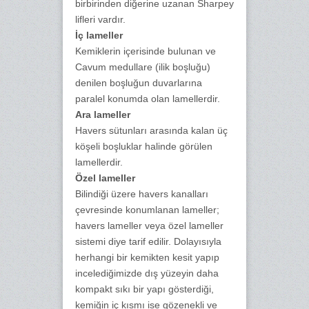
birbirinden diğerine uzanan Sharpey
lifleri vardır.
İç lameller
Kemiklerin içerisinde bulunan ve
Cavum medullare (ilik boşluğu)
denilen boşluğun duvarlarına
paralel konumda olan lamellerdir.
Ara lameller
Havers sütunları arasında kalan üç
köşeli boşluklar halinde görülen
lamellerdir.
Özel lameller
Bilindiği üzere havers kanalları
çevresinde konumlanan lameller;
havers lameller veya özel lameller
sistemi diye tarif edilir. Dolayısıyla
herhangi bir kemikten kesit yapıp
incelediğimizde dış yüzeyin daha
kompakt sıkı bir yapı gösterdiği,
kemiğin iç kısmı ise gözenekli ve