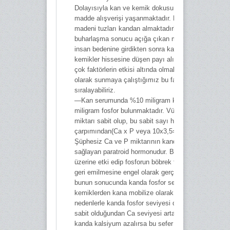
Dolayısıyla kan ve kemik dokusu arasında devamlı b
madde alışverişi yaşanmaktadır. Mesela kemikler
madeni tuzları kandan almaktadırlar. Yani tabiatta
buharlaşma sonucu açığa çıkan mineral tuzlar bir şe
insan bedenine girdikten sonra kana aktarılıp, orada
kemikler hissesine düşen payı alır. Tabiî ki bu olayl
çok faktörlerin etkisi altında olmaktadır. Aşağıda öze
olarak sunmaya çalıştığımız bu faktörleri şöyle
sıralayabiliriz.
—Kan serumunda %10 miligram kalsiyum, %3,5
miligram fosfor bulunmaktadır. Vücutta Ca ve P ma
miktarı sabit olup, bu sabit sayı her ikisinin
çarpımından(Ca x P veya 10x3,5=35) elde edilmekte
Şüphesiz Ca ve P miktarının kanda sabit kalmasını
sağlayan paratroid hormonudur. Bu hormon direk fos
üzerine etki edip fosforun böbrek tubuluslarından ka
geri emilmesine engel olarak gerçekleştirir. Dolayısı
bunun sonucunda kanda fosfor seviyesi düşer, Ca i
kemiklerden kana mobilize olarak geçer. Şayet çeşitl
nedenlerle kanda fosfor seviyesi düşerse Ca x P ça
sabit olduğundan Ca seviyesi artacak demektir, ya 
kanda kalsiyum azalırsa bu sefer tam tersi fosfor