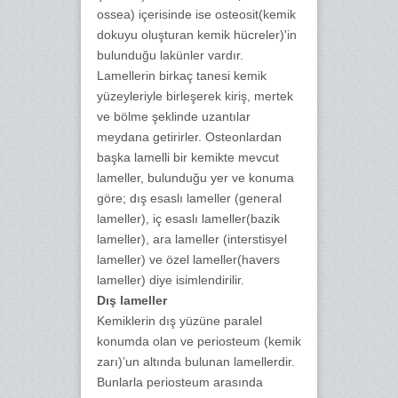
ossea) içerisinde ise osteosit(kemik
dokuyu oluşturan kemik hücreler)'in
bulunduğu lakünler vardır.
Lamellerin birkaç tanesi kemik
yüzeyleriyle birleşerek kiriş, mertek
ve bölme şeklinde uzantılar
meydana getirirler. Osteonlardan
başka lamelli bir kemikte mevcut
lameller, bulunduğu yer ve konuma
göre; dış esaslı lameller (general
lameller), iç esaslı lameller(bazik
lameller), ara lameller (interstisyel
lameller) ve özel lameller(havers
lameller) diye isimlendirilir.
Dış lameller
Kemiklerin dış yüzüne paralel
konumda olan ve periosteum (kemik
zarı)’un altında bulunan lamellerdir.
Bunlarla periosteum arasında