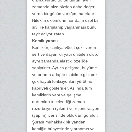
olarak yürütülür. Bu durum aynı
zamanda bize bizden daha değer
veren bir gücün varlığını hatırlatır.
Nitekim eklemlerin her daim özel bir
sıvı ile karşılanıp yağlanması bunu
teyit ediyor zaten.
Kemik yapısı
Kemikler, canlıya vücut şekli veren
sert ve dayanıklı yapı üniteleri olup,
aynı zamanda elastiki özelliğe
sahiptirler. Ayrıca gelişme, büyüme
ve ortama adapte olabilme gibi pek
çok hayati fonksiyonları yürütme
kabiliyeti gösterirler. Aslında tüm
kemiklerin yapı ve gelişme
durumları incelendiği zaman
rezorbsiyon (yıkım) ve rejenerasyon
(yapım) içerisinde oldukları görülür.
Şurası muhakkak bir yandan
kemiğin bünyesinde yıpranmış ve