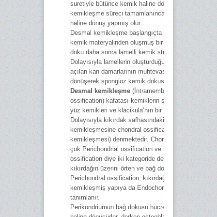
suretiyle bütünce kemik haline dönüşürler. Yani
kemikleşme süreci tamamlanınca osteoblastlar oste
haline dönüş yapmış olur.
Desmal kemikleşme başlangıçta bir ağ tarzında vey
kemik materyalinden oluşmuş bir doku görünümdedi
doku daha sonra lamelli kemik strüktürü kazanabiliyo
Dolayısıyla lamellerin oluşturduğu bölmelerin boşluk
açılan kan damarlarının muhtevası kırmızı kemik ili
dönüşerek spongioz kemik dokusu meydana gelmiş 
Desmal kemikleşme
(İntramembranöz-Primer
ossification) kafatası kemiklerin squama parçalarınd
yüz kemikleri ve klacikula’nın bir kısmında görülürler
Dolayısıyla kıkırdak safhasındaki taslağın
kemikleşmesine chondral ossification (Chondral
kemikleşmesi) denmektedir. Chondral ossification d
çok Perichondrial ossification ve Endochondral
ossification diye iki kategoride değerlendirilir. Böyle
kıkırdağın üzerini örten ve bağ doku yapısına
Perichondral ossification, kıkırdağın içerisinde başl
kemikleşmiş yapıya da Endochondral ossification di
tanımlanır.
Perikondriumun bağ dokusu hücreleri ise osteoblast
haline dönüşürler, derken osteoblastlarda osteoid ve