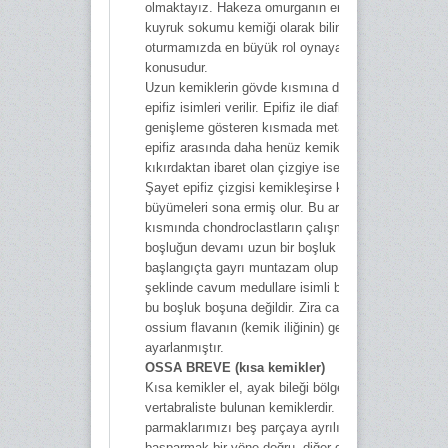
olmaktayız. Hakeza omurganın en sonundaki omur
kuyruk sokumu kemiği olarak bilinir ki, özellikle
oturmamızda en büyük rol oynayan bir vazifesi söz
konusudur.
Uzun kemiklerin gövde kısmına diafiz, uç kısımlara
epifiz isimleri verilir. Epifiz ile diafiz arasında kalan
genişleme gösteren kısmada metafiz denir. Metafiz i
epifiz arasında daha henüz kemikleşmemiş, yani
kıkırdaktan ibaret olan çizgiye ise epifiz çizgisi denir
Şayet epifiz çizgisi kemikleşirse kemiklerin boyca
büyümeleri sona ermiş olur. Bu arada uzun kemikleri
kısmında chondroclastların çalışması ile hâsıl olan
boşluğun devamı uzun bir boşluk bulunur. Bu boşluk
başlangıçta gayrı muntazam olup daha sonra kanal
şeklinde cavum medullare isimli boşluğa dönüşür. Ta
bu boşluk boşuna değildir. Zira cavum medullare, me
ossium flavanın (kemik iliğinin) geçmesi için
ayarlanmıştır.
OSSA BREVE (kısa kemikler)
Kısa kemikler el, ayak bileği bölgelerinde ve column
vertabraliste bulunan kemiklerdir. Zira el ayası
parmaklarımızı beş parçaya ayrılırken bu paylaşımd
başparmak bir yöne doğru, diğer dört parmakta başk