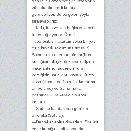
dönüşür. Bazen yetişkin insanların
vücudunda fibrilli kemik
görülebiliyor. Bu bölgeleri şöyle
sıralayabiliriz:
—Kiriş, kas ve kas bağların kemiğe
tutunduğu yerler. Örnek:
Tuberositas iliaka(tümseksi bir yapı
olup kuyruk sokumuna tutunur),
Spina iliaka anetrior inferior(ilium
kemiğinin alt çıkıntı kısmı ), Spina
iliaka anterior superior(ilium
kemiğinin üst çıkıntı kısmı), Krista
iliaka (ilium kemiğinin üst kenarının
ön bölümü) ve Spina iliaka
posterior(ilium kemiğinin arka
kenarı).
—Sadece kafatasında görülen
eklemler(Sutura).
—Dental alveolus duvarları. Zira üst
çene kemiğinin alt kısmında