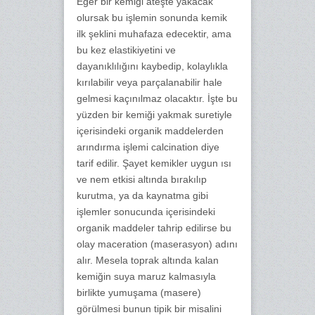
Eğer bir kemiği ateşte yakacak
olursak bu işlemin sonunda kemik
ilk şeklini muhafaza edecektir, ama
bu kez elastikiyetini ve
dayanıklılığını kaybedip, kolaylıkla
kırılabilir veya parçalanabilir hale
gelmesi kaçınılmaz olacaktır. İşte bu
yüzden bir kemiği yakmak suretiyle
içerisindeki organik maddelerden
arındırma işlemi calcination diye
tarif edilir. Şayet kemikler uygun ısı
ve nem etkisi altında bırakılıp
kurutma, ya da kaynatma gibi
işlemler sonucunda içerisindeki
organik maddeler tahrip edilirse bu
olay maceration (maserasyon) adını
alır. Mesela toprak altında kalan
kemiğin suya maruz kalmasıyla
birlikte yumuşama (masere)
görülmesi bunun tipik bir misalini