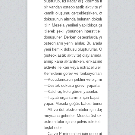
oluşturup, içi kadar dış kısımda inceleme konusudur.
bir yandan osteoblastik aktivite (formasyon) artması
kemik oluşumu gerçekleşirken, öte yandan kemik
dokusunun altında bulunan dokular ise iç tarafa doğ
itilir. Mesela yenileri yapıldıkça general lameller içe 
itilerek şekil yönünden interstitiel lameller haline
dönüşürler. Derken osteonlarda yıpranmış olanlar es
osteonların yerini alırlar. Bu arada osteoklast hücrele
yeni kemik dokusu oluştururlar. Özellikle rezorbsiyo
(osteoklastik aktivite) olaylarında evvela madeni tuz
alınıp kana aktarılırken, enkazında ise yine osteokla
aktivite ile kan veya extracellüler yapımı safhası baş
Kemiklerin görev ve fonksiyonları
—Vücudumuzun şeklini ve biçimini tayin ederler.
—Destek dokusu görevi yaparlar.
—Kaldıraç kolu görevi yaparlar.
—Hayati organlarımız için kapalı kutu muhafaza gör
yapar. Mesela göğüs kafesi bunun tipik bir misalidir.
—Alt ve üst ekstremiteler için dayanak sistemleri
meydana getirirler. Mesela üst extremiteler için omuz
extremiteler içinse pelvis iskeleti bunun tipik misalin
teşkil eder.
—Ca ve P mineralleri için depo görevi yaparlar.