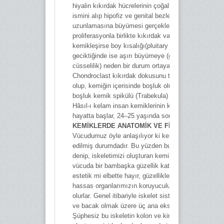
hiyalin kıkırdak hücrelerinin çoğalması proliferasyon
ismini alıp hipofiz ve genital bezlerin kontrolünde ke
uzunlamasına büyümesi gerçekleşmiş olur. Böylece
proliferasyonla birlikte kıkırdak vaktinden evvel
kemikleşirse boy kısalığı(pluitary dwarfısım-cücelik)
geciktiğinde ise aşırı büyümeye (gigantism-dev
cüsselilik) neden bir durum ortaya çıkabiliyor.
Chondroclast kıkırdak dokusunu tahrip eden bir hüc
olup, kemiğin içerisinde boşluk oluşturur. Derken ol
boşluk kemik spikülü (Trabekula) ağıyla donatılır.
Hâsıl-ı kelam insan kemiklerinin kemikleşmesi intrau
hayatta başlar, 24–25 yaşında son bulmaktadır.
KEMİKLERDE ANATOMİK VE FİZYOLOJİK OLAY
Vücudumuz öyle anlaşılıyor ki kemik çatı üzerine in
edilmiş durumdadır. Bu yüzden bu kemiksi çatıya is
denip, iskeletimizi oluşturan kemik üyelerinin her biri
vücuda bir bambaşka güzellik katmaktadır. Sadece
estetik mi elbette hayır, güzelliklerinin yanı sıra en
hassas organlarımızın koruyuculuğunu da üstlenmiş
olurlar. Genel itibariyle iskelet sistemimiz baş, gövde
ve bacak olmak üzere üç ana eksen üzerine kurulmu
Şüphesiz bu iskeletin kolon ve kirişlerini kemikler