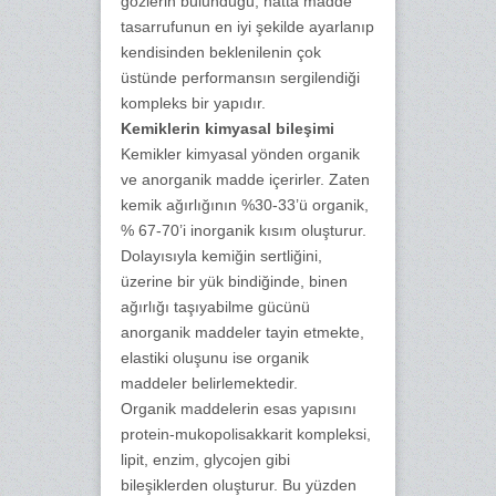
gözlerin bulunduğu, hatta madde
tasarrufunun en iyi şekilde ayarlanıp
kendisinden beklenilenin çok
üstünde performansın sergilendiği
kompleks bir yapıdır.
Kemiklerin kimyasal bileşimi
Kemikler kimyasal yönden organik
ve anorganik madde içerirler. Zaten
kemik ağırlığının %30-33’ü organik,
% 67-70’i inorganik kısım oluşturur.
Dolayısıyla kemiğin sertliğini,
üzerine bir yük bindiğinde, binen
ağırlığı taşıyabilme gücünü
anorganik maddeler tayin etmekte,
elastiki oluşunu ise organik
maddeler belirlemektedir.
Organik maddelerin esas yapısını
protein-mukopolisakkarit kompleksi,
lipit, enzim, glycojen gibi
bileşiklerden oluşturur. Bu yüzden