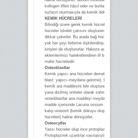
kollogen lifleri hâsıl eder ve bunların üzerine madeni
tuzların oturmasıyla da kemik dokusu meydana gelir
KEMİK HÜCRELERİ
Bilindiği üzere gerek kemik hücreleri, gerekse kıkırd
hücreler iskelet çatısını oluşturan iki ana hücreler ol
dikkat çekerler. Bu arada bağ hücreleri vücutta ne v
yok her şeyi birbirine ilişkilendirip, kıkırdağın yanı sı
kirişleri de oluştururlar. Hakeza adale hücreleri de
eklemlerimizi hareketlendiren lif bağlarını oluşturmak
mahir hücrelerdir.
Osteoblastlar
Kemik yapıcı ana hücreleri demektir (osteon: kemik,
blast: yapıcı–meydana getirme). Dahası osteoblastl
kemik ara maddesini bile oluşturan hücreler olup ya
yana dizilmiş üniteler olarak sahne alırlar. Hatta
osteoblastlar ana maddeyi meydana getirdikten sonr
madde içerisinde Lacuna ossium denilen boşluklard
kalıp osteosit (kemik dokuyu oluşturan dinlenme
hücreleri) haline dönüşürler.
Osteocytler
Yassı hücreler olup ince protoplazmik uzantıları vard
Protoplazmik uzantılar vasıtasıyla komşu osteosytle