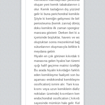
oluşan yeni kemik tabakalarının üst üste eklenmesi 
olur. Kemik taslağının dış yüzünde kabuklaşma me
gelir ki buna perichondral kemikleşme denmektedir.
Şöyle ki kemiğin gelişmesi ile birlikte perikondrium
periosteuma (kemik zarına) dönüşür. Aslında Periko
doku kemikte ilk zaman spongioz (kemik cipsi)bir
manzara gösterir. Derken ileri ki aşamalarda dokunu
içerisinde boşluklar, havers ve wolkman kanallar
oluştuktan sonra mezenkimal bağ dokusunda haver
sütunlarının oluşmasıyla birlikte kompakt kemiği
meydana getirir.
Hiyalin en çok görünen kıkırdak tip olup Yunanca c
manasına gelen hyalos’tan türemiş bir sözcüktür. Bel
ışığı hafif geçirme matrisi özelliğinden bu ismi almışt
Bu arada hiyalin kıkırdağın farklılaşmasıyla teşekkü
eden kemikleşme faaliyeti son bulmaz, bunun sonra
aşaması endokondral kemikleşme (Enchondral
ossification) ismini alır. Yani kısa ve kübik kemikleri
kısmı veya uzun kemiklerin diafiz ve epifiz (kemikl
noktaları üzerinde) kısımların kemikleşmesi
endochondral ossification ( kıkırdak kemik taslağı)
sayesinde mümkün hale gelir. Kelimenin tam anlamı