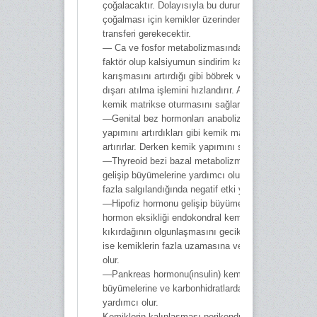
çoğalacaktır. Dolayısıyla bu durumda Ca seviyesini
çoğalması için kemikler üzerinden kana kalsiyumun
transferi gerekecektir.
— Ca ve fosfor metabolizmasında D12 vitamini etk
faktör olup kalsiyumun sindirim kanalından kana
karışmasını artırdığı gibi böbrek vasıtasıyla da fosf
dışarı atılma işlemini hızlandırır. Ayrıca kalsiyumun
kemik matrikse oturmasını sağlar.
—Genital bez hormonları anabolizan etki gösterip pr
yapımını artırdıkları gibi kemik matriksin aktivitesini
artırırlar. Derken kemik yapımını süratlendirmiş olurla
—Thyreoid bezi bazal metabolizmayı artırarak kemik
gelişip büyümelerine yardımcı olur. Fakat tiroid hor
fazla salgılandığında negatif etki yapar.
—Hipofiz hormonu gelişip büyümeyi sağlar. Dolayısı
hormon eksikliği endokondral kemikleşmeyi ve epifi
kıkırdağının olgunlaşmasını geciktirir. Hormonun fazl
ise kemiklerin fazla uzamasına ve irileşmesine ned
olur.
—Pankreas hormonu(insulin) kemiklerin gelişip
büyümelerine ve karbonhidratlardan protein yapımın
yardımcı olur.
Kemiklerin kalınlaşması perikondriumda (kıkırdak za