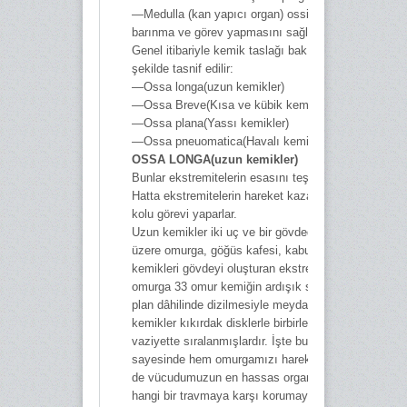
—Medulla (kan yapıcı organ) ossium rubra’nın geliş
barınma ve görev yapmasını sağlar.
Genel itibariyle kemik taslağı bakımdan insanda şu
şekilde tasnif edilir:
—Ossa longa(uzun kemikler)
—Ossa Breve(Kısa ve kübik kemik)
—Ossa plana(Yassı kemikler)
—Ossa pneuomatica(Havalı kemikler)
OSSA LONGA(uzun kemikler)
Bunlar ekstremitelerin esasını teşkil eden kemiklerdi
Hatta ekstremitelerin hareket kazanmasında kaldıra
kolu görevi yaparlar.
Uzun kemikler iki uç ve bir gövdeden ibarettir. Bilindi
üzere omurga, göğüs kafesi, kaburga kemiği ve kal
kemikleri gövdeyi oluşturan ekstremitelerdir. Nitekim
omurga 33 omur kemiğin ardışık sayıda bir matemat
plan dâhilinde dizilmesiyle meydana gelmiştir. Hatta
kemikler kıkırdak disklerle birbirlerinden ayrılmış
vaziyette sıralanmışlardır. İşte bu kıkırdak yapılar
sayesinde hem omurgamızı hareket ettirebiliyoruz 
de vücudumuzun en hassas organı sayılan omurun 
hangi bir travmaya karşı korumaya alındığına şahit