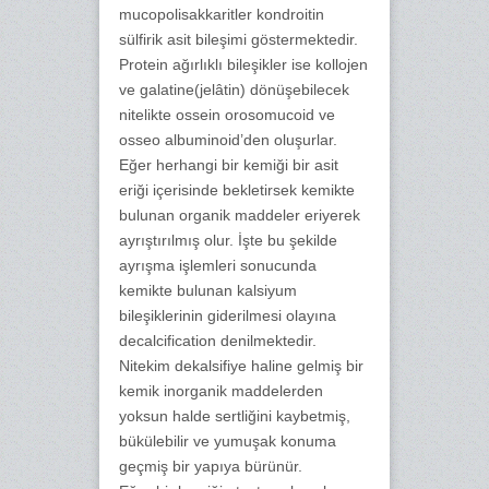
mucopolisakkaritler kondroitin
sülfirik asit bileşimi göstermektedir.
Protein ağırlıklı bileşikler ise kollojen
ve galatine(jelâtin) dönüşebilecek
nitelikte ossein orosomucoid ve
osseo albuminoid’den oluşurlar.
Eğer herhangi bir kemiği bir asit
eriği içerisinde bekletirsek kemikte
bulunan organik maddeler eriyerek
ayrıştırılmış olur. İşte bu şekilde
ayrışma işlemleri sonucunda
kemikte bulunan kalsiyum
bileşiklerinin giderilmesi olayına
decalcification denilmektedir.
Nitekim dekalsifiye haline gelmiş bir
kemik inorganik maddelerden
yoksun halde sertliğini kaybetmiş,
bükülebilir ve yumuşak konuma
geçmiş bir yapıya bürünür.