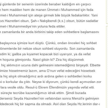
i günlerde bir senenin üzerinde beraber kaldığım en çarpıcı
nüyle hem madden hem de manen Ümmet-i Muhammed için feda
mmet-i Muhammed için ateşe girmek bile büyük fedakarlıktır. Yani
avs Hazretleri olsun, Şah-ı Nakşibendi (k.s.) olsun, bütün sadatlar
met-i Muhammediye’nin yoluna feda ettiler.
n zamanlarda bir anda birbirini takip eden sohbetlere başlamasını
 başlayınca içimize kurt düştü. Çünkü, ondan önceleri hiç sohbet
i dönemlerde bir nebze olsun sohbeti oluyordu. Son zamanlarda
im ki; galiba ya kıyamet kopacak bizi uyarıyor, ya da vefat
n hoşuna gitmiyordu. Nasıl gitsin ki? Zira hiç düşünmek
iç aklımızın ucuna dahi gelmesini istemediğimiz birşeydi. Elbette
dimize hissetmemiz lazım, ama O’nun vefat edeceğini hissetsek
a hiç alışık olmadığımız ardı ardına gelen o sohbetleri korku
ki o korkular da çıktı. Neyse ki diyorum, çünkü kendi açımızdan zor
lara vesile oldu. Resul-ü Ekrem Efendimizin yaşında vefat etti.
z süreçte tecrübe kazandığımızı idrak ettim. Şimdi burada
ederseniz Seyda Hazretleri’nin vefatından sonra Menzil’e gelmiyen
edecek hiç bir sapma da olmadı. Asıl olan Seyda Hz.lerinin dar-ı