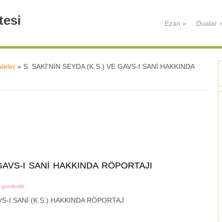
tesi
Ezan
»
Dualar
leler
» S. SAKİ'NİN SEYDA (K.S.) VE GAVS-I SANİ HAKKINDA
E GAVS-I SANİ HAKKINDA RÖPORTAJI
 gönderildi
AVS-I SANİ (K.S.) HAKKINDA RÖPORTAJ