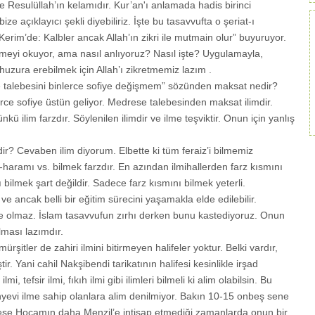
ise Resulüllah’ın kelamıdır. Kur’an'ı anlamada hadis birinci
ize açıklayıcı şekli diyebiliriz. İşte bu tasavvufta o şeriat-ı
Kerim’de: Kalbler ancak Allah’ın zikri ile mutmain olur” buyuruyor.
rimeyi okuyor, ama nasıl anlıyoruz? Nasıl işte? Uygulamayla,
 huzura erebilmek için Allah’ı zikretmemiz lazım .
e talebesini binlerce sofiye değişmem” sözünden maksat nedir?
rce sofiye üstün geliyor. Medrese talebesinden maksat ilimdir.
kü ilim farzdır. Söylenilen ilimdir ve ilme teşviktir. Onun için yanlış
r? Cevaben ilim diyorum. Elbette ki tüm feraiz’i bilmemiz
haramı vs. bilmek farzdır. En azından ilmihallerden farz kısmını
bilmek şart değildir. Sadece farz kısmını bilmek yeterli.
e ancak belli bir eğitim sürecini yaşamakla elde edilebilir.
de olmaz. İslam tasavvufun zırhı derken bunu kastediyoruz. Onun
lması lazımdır.
rşitler de zahiri ilmini bitirmeyen halifeler yoktur. Belki vardır,
. Yani cahil Nakşibendi tarikatının halifesi kesinlikle irşad
, tefsir ilmi, fıkıh ilmi gibi ilimleri bilmeli ki alim olabilsin. Bu
dünyevi ilme sahip olanlara alim denilmiyor. Bakın 10-15 onbeş sene
e Hocamın daha Menzil’e intisap etmediği zamanlarda onun bir