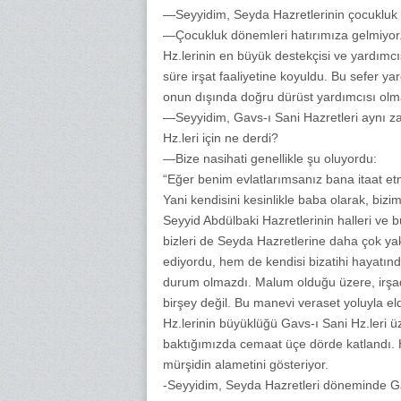
—Seyyidim, Seyda Hazretlerinin çocukluk 
—Çocukluk dönemleri hatırımıza gelmiyor. 
Hz.lerinin en büyük destekçisi ve yardımcısı
süre irşat faaliyetine koyuldu. Bu sefer ya
onun dışında doğru dürüst yardımcısı olmam
—Seyyidim, Gavs-ı Sani Hazretleri aynı z
Hz.leri için ne derdi?
—Bize nasihati genellikle şu oluyordu:
“Eğer benim evlatlarımsanız bana itaat et
Yani kendisini kesinlikle baba olarak, bizim
Seyyid Abdülbaki Hazretlerinin halleri ve bu
bizleri de Seyda Hazretlerine daha çok ya
ediyordu, hem de kendisi bizatihi hayatı
durum olmazdı. Malum olduğu üzere, irşad
birşey değil. Bu manevi veraset yoluyla eld
Hz.lerinin büyüklüğü Gavs-ı Sani Hz.leri 
baktığımızda cemaat üçe dörde katlandı. 
mürşidin alametini gösteriyor.
-Seyyidim, Seyda Hazretleri döneminde Gav