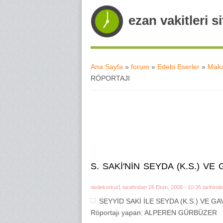
ezan vakitleri si
Ana Sayfa
»
forum
»
Edebi Eserler
»
Maka
RÖPORTAJI
Buradasınız
S. SAKİ'NİN SEYDA (K.S.) V
dedekorkut1
tarafından 26 Ekim, 2008 - 10:35 tarihinde
SEYYİD SAKİ İLE SEYDA (K.S.) VE G
Röportajı yapan: ALPEREN GÜRBÜZER