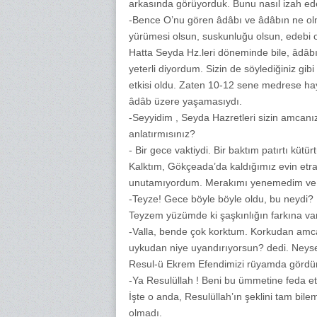
arkasında görüyorduk. Bunu nasıl izah ede
-Bence O’nu gören âdâbı ve âdâbın ne olma
yürümesi olsun, suskunluğu olsun, edebi ol
Hatta Seyda Hz.leri döneminde bile, âdâb
yeterli diyordum. Sizin de söylediğiniz gib
etkisi oldu. Zaten 10-12 sene medrese h
âdâb üzere yaşamasıydı.
-Seyyidim , Seyda Hazretleri sizin amcanız
anlatırmısınız?
- Bir gece vaktiydi. Bir baktım patırtı küt
Kalktım, Gökçeada’da kaldığımız evin etraf
unutamıyordum. Merakımı yenemedim ve 
-Teyze! Gece böyle böyle oldu, bu neydi?
Teyzem yüzümde ki şaşkınlığın farkına vara
-Valla, bende çok korktum. Korkudan amc
uykudan niye uyandırıyorsun? dedi. Neyse 
Resul-ü Ekrem Efendimizi rüyamda gördüm.
-Ya Resulüllah ! Beni bu ümmetine feda et
İşte o anda, Resulüllah’ın şeklini tam b
olmadı.