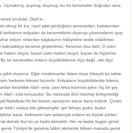
su. Uçmakmış, şuymuş, buymuş, bu tür kerametler doğrudur ama ,
meti sordular. Dedi ki :
det olmuş bir kız, nasıl adet gördüğünü annesinden, babasından
tarikatının evliyaları da kerametlerini dışarıya çıkarmalarını ayıp
izhar ediyor, onlardan başkasının hidayetine vesile olabilmesi
ur kalmadıkça keramet gösterilmez. Keramet olsa dahi, O zatın
in haberi oluyor, bazen zatın haberi oluyor, bazen de hiçbirinin
 Bu tür kerametler onların büyüklüklerine ölçü değil , tek ölçü
a şahit oluyoruz. Eğer müslümanlar İslamı biraz bilseydi bu sahte
lamı herkesin bilmesi lazımdır. Evliyaların büyüklükleride İslama
ardan kesinlikle hilaf-ı evla, yani fetva kısmına aykırı hiç bir şey
im hilaf-ı evla konusudur. Bu mevzuda dört mezhep birleşmediği
yyid Abdülbaki Hz.leri benim namazımı tekrar bana kıldırdı. Çünkü
ar hilaf-ı evlaya bile gitmemişler, işin fetvası şudur, budur
ttılar bana. Kelimenin tam anlamıyla onların en büyük yönleri
şeriat demek Kur’an ve hadis demektir. Her ne kadar bugün şeriat
a gerek Türkiye’de gerekse İslâm aleminde bilinen manada şeriat