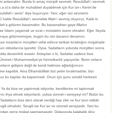
ini anlamaktır. Burda ki amaç mürşidi sevmek, Resulüllah’ı sevmek
s.a.v)’a daha bir muhabbet duyabilmek için Kur’an-ı Kerim’de
ulüllah’ı sevin” diye buyuruyor. Yani, eğer sizi sevmemi
 O halde Resulüllah’ı sevmekle Allah’ı sevmiş oluyoruz. Kaldı ki
üllah’a götüren basamaktır. Bu basamaktan gaye Allahın
e İslamı yaşamak ve sırat-ı müstakim üzere olmaktır. Eğer Seyda
 oraya götürmemişse, bugün bu ulvi davanın devamını
ı insanların mürşitleri vefat edince tarikatı bıraktığını müşahade
un olduklarına işarettir. Oysa, Sadatların yolunda mürşitten sonra
da devamlılık esastır. Anlaşılan o ki; Sadatlar sadece bize
n Ümmet-i Muhammediye’ye hizmetkarlık yapıyorlar. Bizim onların
ların gidişine değil de kendi halimize ağladığımızın
ne kapıldık. Ama Elhamdülillah bizi yetim bırakmadılar, bizi
nuz bu kapılar da kapanmadı. Onun için şunu sürekli herkesin
 Ya da bize ne yaptırmak istiyorlar, kendilerine mi taptırmak
ı mı ihya etmek istiyorlardı, yoksa sünnet-i seniyyeyi mi? Bütün bu
. Sadatların bize ders olarak verdiği hep zikir ve Kur’anın tatbiki
sevgili olmalıdır. Sevgili ise Kur’an ve sünneti seniyyedir. Yani bu
olundan zerre miskal sapmamasıdır. Dolayısıyla kalabalık ölçü