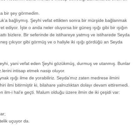
da bir şey görmedim.
’a bağlıymış. Şeyhi vefat ettikten sonra bir mürşide bağlanmak
et ediyor. İşte o anda neler oluyorsa bir güneş ışığı gibi bir ışığın
attı bizlere. Bir seferinde de istihareye yatmış ve istiharede Seyda
üneş çıkıyor gibi görmüş ve o haliyle iki ışığı gördüğü an Seyda
 Şeyhi, yani vefat eden Şeyhi gözükmüş, durmuş ve utanmış. Bunlar
.lerini intisap etmek nasip oluyor.
nak ışığı ilme de yorabiliriz. Seyda’mız zaten medrese ilmini
ri ilmi bitirmiştir ki, bilahare yalnızlıktan dolayı devam ettiremedi.
 ilm-i hal’e geçti. Malum olduğu üzere ilmin de iki çeşidi var:
ar;
telik uçuyor da.