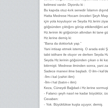
kelimesi vardır. Diyordu ki :
Bu kapıda otuz-kırk senedir İslamın dışın
Hatta Medrese Hocam önceleri Şeyh Maşuk
için yola koyuluyor ve Seyda Hz.lerini ziyar
göğsünden çıktığını görüp etkilendiğini anl
Hz.lerinin iki göğsünün altından iki tane g
Hz.lerine demiş ki:
“Bana da doktorluk yap.”
Yani intisap etmek istemiş. O arada eski
tabii istihare ile oluyor ve derken Seyda Hz
Seyda Hz.lerinin göğsünden çıkan o iki kay
bitirmişti. Medrese ilminden sonra, yani zahi
Sadece manevi ilme başladı. O ilm-i kal’den
-İlm-i kal (zahiri ilim)
-İlm-i hal (batın-ı ilim)
Keza, Cüneydi Bağdad-i Hz.lerine sormuşl
- Falancı şeyh nasıl ne kadar büyüktür, üs
Cevaben:
- Yok. Büyüklükse kuşta uçuyor, demiş.