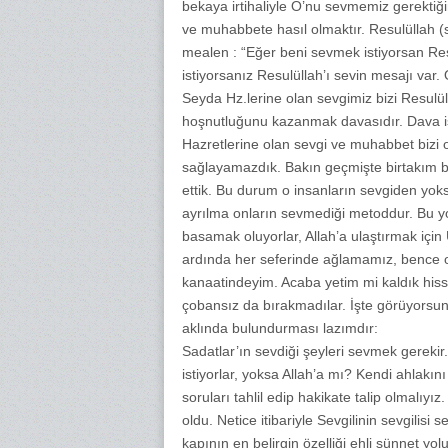
bekaya irtihaliyle O’nu sevmemiz gerektiğ
ve muhabbete hasıl olmaktır. Resulüllah (
mealen : “Eğer beni sevmek istiyorsan Res
istiyorsanız Resulüllah’ı sevin mesajı var.
Seyda Hz.lerine olan sevgimiz bizi Resul
hoşnutluğunu kazanmak davasıdır. Dava is
Hazretlerine olan sevgi ve muhabbet bizi
sağlayamazdık. Bakın geçmişte birtakım baz
ettik. Bu durum o insanların sevgiden yoks
ayrılma onların sevmediği metoddur. Bu yol
basamak oluyorlar, Allah’a ulaştırmak içi
ardında her seferinde ağlamamız, bence on
kanaatindeyim. Acaba yetim mi kaldık hissi
çobansız da bırakmadılar. İşte görüyorsu
aklında bulundurması lazımdır:
Sadatlar’ın sevdiği şeyleri sevmek gerekir.
istiyorlar, yoksa Allah’a mı? Kendi ahlakın
soruları tahlil edip hakikate talip olmalıyız
oldu. Netice itibariyle Sevgilinin sevgilisi 
kapının en belirgin özelliği ehli sünnet y