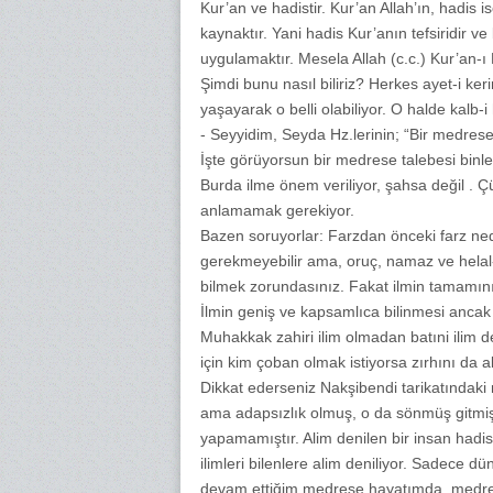
Kur’an ve hadistir. Kur’an Allah’ın, hadis 
kaynaktır. Yani hadis Kur’anın tefsiridir ve b
uygulamaktır. Mesela Allah (c.c.) Kur’an-ı 
Şimdi bunu nasıl biliriz? Herkes ayet-i ke
yaşayarak o belli olabiliyor. O halde kalb-i
- Seyyidim, Seyda Hz.lerinin; “Bir medres
İşte görüyorsun bir medrese talebesi binle
Burda ilme önem veriliyor, şahsa değil . Çün
anlamamak gerekiyor.
Bazen soruyorlar: Farzdan önceki farz nedi
gerekmeyebilir ama, oruç, namaz ve helal-
bilmek zorundasınız. Fakat ilmin tamamını 
İlmin geniş ve kapsamlıca bilinmesi ancak v
Muhakkak zahiri ilim olmadan batıni ilim 
için kim çoban olmak istiyorsa zırhını da a
Dikkat ederseniz Nakşibendi tarikatındaki mü
ama adapsızlık olmuş, o da sönmüş gitmiştir
yapamamıştır. Alim denilen bir insan hadis ilmi
ilimleri bilenlere alim deniliyor. Sadece 
devam ettiğim medrese hayatımda, medres