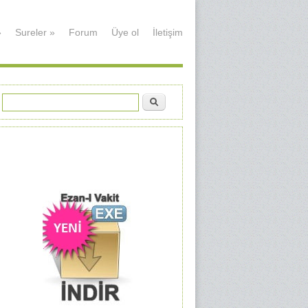
»
Sureler
»
Forum
Üye ol
İletişim
Ara
Arama formu