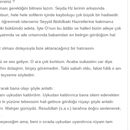
rsiniz ?
sı gerektiğini bilmesi lazım. Seyda Hz.lerinin arkasında
sun, hele hele sofilerin içinde kayboluşu çok büyük bir hadisedir.
ı öğrenmek isterseniz Seyyid Abdülbaki Hazretlerine bakmanız
i iki büklümdü adeta. İşte O’nun bu âdâbı ve halleri bizim aileye çok
ayatımda ve aile ortamında babamdan en belirgin gördüğüm hal
 olması dolayısıyla bize aktaracağınız bir hatırasını
ürtü ve ses geliyor. O ara çok korktum. Acaba suikastmı var diye.
ını dolaştım, birşey göremedim. Tabii sabah oldu, fakat hâlâ o anı
teyzeme söyledim:
rak bana olayı şöyle anlattı :
anı uykudan kaldırdım. Uykudan kaldırınca bana sitem ederekten
ki yüzüne tebessüm hali gelince gördüğü rüyayı şöyle anlattı:
 Mahşer günüydü. Resulüllah (s.a.v.) tarafına doğru seslenerek;
 .
ilemeyeceğim ama, beni o sırada uykudan uyandırıca rüyam tam