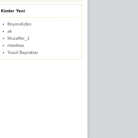
Kimler Yeni
BnymnKzlkn
ak
Muzaffer_1
mbektas
Yusuf Bayraktar