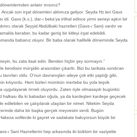
dönemlerinden anlatır mısınız?
Ancak son irşat dönemleri aklımıza geliyor. Seyda Hz.leri Gavs
 idi. Gavs (k.s.), dar-ı beka’ya irtihal edince yirmi seneyi aşkın bir
rdımcı olarak Seyyid Abdülbaki hazretleri (Gavs-ı Sani) vardır ve
akla beraber, bu kadar geniş bir kitleyi irşat edebildi.
amanda babanız oluyor. Bir baba olarak halifelik döneminde Seyda
meyin, bu zata itaat edin. Benden hiçbir şey sormayın.”
le kendisini mürşidin arasından çıkarttı. Bizi bu tarikata ısındıran
 tavırları oldu. O’nun davranışları aileye çok etki yaptığı gibi,
kin kılıyordu. Hem bizleri mümkün mertebe bu yola teşvik
nda uygulayarak örnek oluyordu. Zaten öyle olmasaydı bugünkü
 halkası illa ki babadan oğula, ya da kardeşten kardeşe geçecek
e edilebilen ve çalışılarak ulaşılan bir nimet. Nitekim Seyda
üzerinde daha bir başka gerçek meyvesini verdi. Bugün
Hakeza sofilerde ki gayret ve sadakate bakıyorsun büyük bir
s-ı Sani Hazretlerini hep arkasında iki büklüm bir vaziyette