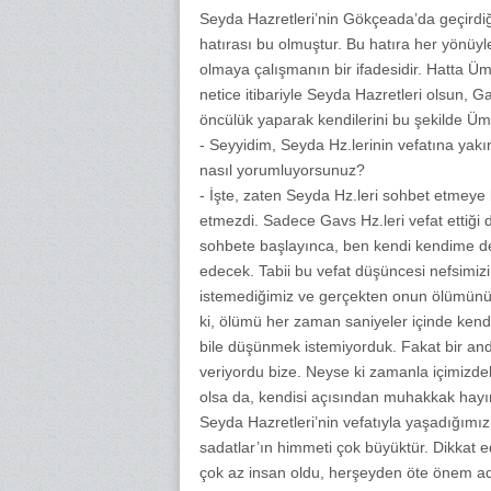
Seyda Hazretleri’nin Gökçeada’da geçirdiğ
hatırası bu olmuştur. Bu hatıra her yö
olmaya çalışmanın bir ifadesidir. Hatta Ü
netice itibariyle Seyda Hazretleri olsun, G
öncülük yaparak kendilerini bu şekilde Üm
- Seyyidim, Seyda Hz.lerinin vefatına yakı
nasıl yorumluyorsunuz?
- İşte, zaten Seyda Hz.leri sohbet etmeye
etmezdi. Sadece Gavs Hz.leri vefat ettiğ
sohbete başlayınca, ben kendi kendime ded
edecek. Tabii bu vefat düşüncesi nefsimizi
istemediğimiz ve gerçekten onun ölümünü h
ki, ölümü her zaman saniyeler içinde ken
bile düşünmek istemiyorduk. Fakat bir and
veriyordu bize. Neyse ki zamanla içimizde
olsa da, kendisi açısından muhakkak hayır
Seyda Hazretleri’nin vefatıyla yaşadığımı
sadatlar’ın himmeti çok büyüktür. Dikkat 
çok az insan oldu, herşeyden öte önem add