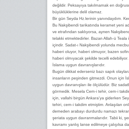
değildir. Peksayıya takılmamak en doğru
büyüklüklerine delil olamaz.
Bir gün Seyda Hz.lerinin yanındaydım. Kera
Bu Nakşibendi tarikatında keramet yeni a
ve etrafından saklıyorsa, aynen Nakşibendi 
telakki etmektedirler. Bazan Allah-ü Teala 
içindir. Sadat-ı Nakşibendi yolunda mecb
haberi oluyor, haberi olmuyor, bazen sofin
haberi olmıyacak şekilde tecelli edebiliyor.
İslama uygun davranışlarıdır.
Bugün dikkat ederseniz bazı sapık olaylar
insanların peşinden gitmezdi. Onun için İs
uygun davranışları ile ölçülüdür. Biz sadatl
görmedik. Mesela Cem-i tehir, cem-i takd
için, vallahi birgün Ankara’ya giderken Se
tehiri, cem-i takdim etmiştim. Anlaşılan onl
demeden arabayı durdurdu namazı tekrarla
şeriata uygun davranmalarıdır. Tabii ki, 
kavramı yanlış lanse edilmeye çalışılsa d