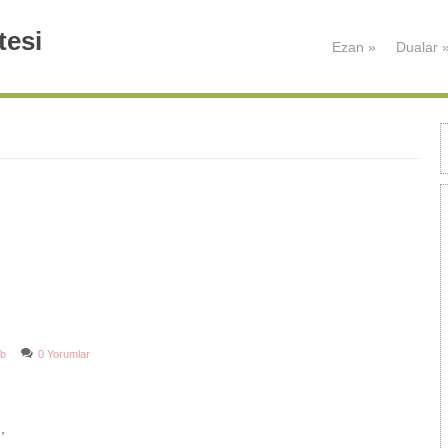
tesi
Ezan
»
Dualar
b
0 Yorumlar
,