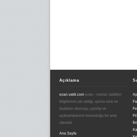
Açıklama
S
ezan.vakti.com
ezan - namaz vakitleri
Ay
bilgilerinin yer aldığı, ayrıca sure ve
Fa
duaların okunuşu, yazılışı ve
Fe
açıklamalarının bulunduğu bir web
Fi
sitesidir.
İh
Ka
Ana Sayfa
Ke