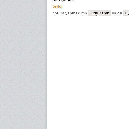
Şiirler
Yorum yapmak için
Giriş Yapın
ya da
Üy