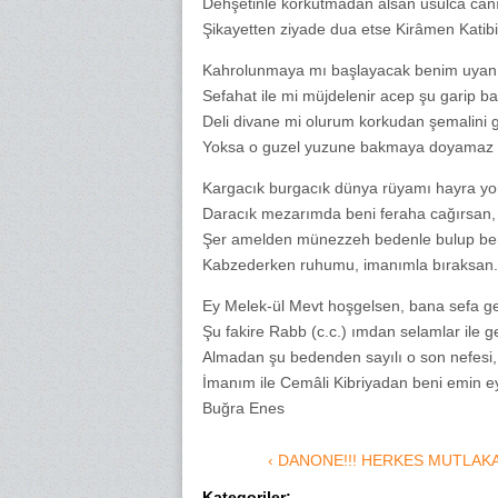
Dehşetinle korkutmadan alsan usulca can
Şikayetten ziyade dua etse Kirâmen Katibi
Kahrolunmaya mı başlayacak benim uyan
Sefahat ile mi müjdelenir acep şu garip b
Deli divane mi olurum korkudan şemalini 
Yoksa o guzel yuzune bakmaya doyamaz m
Kargacık burgacık dünya rüyamı hayra yo
Daracık mezarımda beni feraha cağırsan,
Şer amelden münezzeh bedenle bulup ben
Kabzederken ruhumu, imanımla bıraksan.
Ey Melek-ül Mevt hoşgelsen, bana sefa ge
Şu fakire Rabb (c.c.) ımdan selamlar ile g
Almadan şu bedenden sayılı o son nefesi,
İmanım ile Cemâli Kibriyadan beni emin ey
Buğra Enes
‹ DANONE!!! HERKES MUTLAK
Kategoriler: