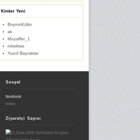
Kimler Yeni
BnymnKzlkn
ak
Muzaffer_1
mbektas
Yusuf Bayraktar
Sosyal
facebook
twitter
Ziyaretçi Sayısı