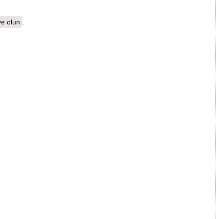
e olun
.