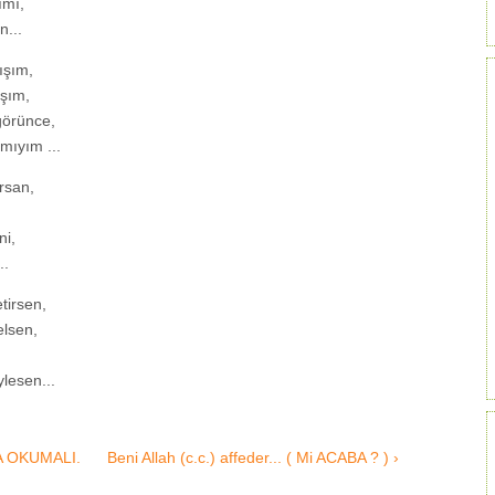
ımı,
n...
ışım,
aşım,
görünce,
ıyım ...
rsan,
i,
..
tirsen,
elsen,
lesen...
A OKUMALI.
Beni Allah (c.c.) affeder... ( Mi ACABA ? ) ›