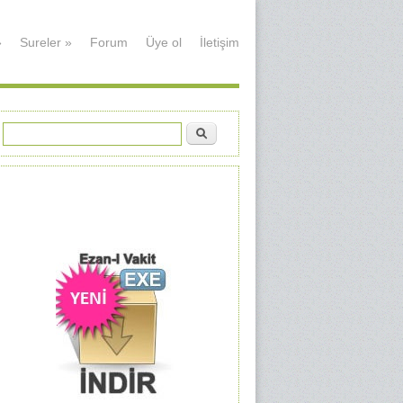
»
Sureler
»
Forum
Üye ol
İletişim
Ara
Arama formu