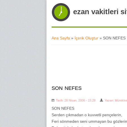
ezan vakitleri si
Ana Sayfa
»
İçerik Oluştur
» SON NEFES
Buradasınız
SON NEFES
Tarih: 28 Nisan, 2006 - 15:28
Yazan:
Mürekke
SON NEFES
Serden çıkmadan o kuvvetli pençelerin,
Feri sönmeden seni ummayan bu gözlerin