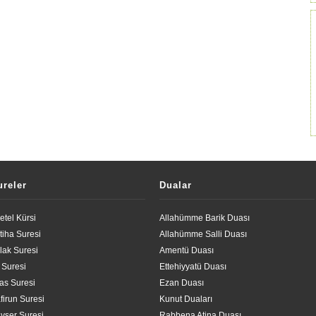
ureler
Dualar
etel Kürsi
Allahümme Barik Duası
tiha Suresi
Allahümme Salli Duası
lak Suresi
Amentü Duası
l Suresi
Ettehiyyatü Duası
las Suresi
Ezan Duası
firun Suresi
Kunut Duaları
vser Suresi
Rabbena Atina Duası