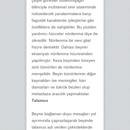
çeşitli görevler üstlenmişliğin
bilinciyle muhtemel sinir sisteminde
nüksedecek yaralanmalara karşı
fagostik karakterde iyileştirme gibi
özelliklere de sahiptirler. Bu yüzden
yardımcı hücreler nörilenma diye de
zikredilir. Nörilenma bir nevi glial
hücre demektir. Dahası beynin
ekseriyatı nörilenma hücresinden
yapılmıştır. Keza beyinden türeyen
sinir tümörleri de nörilenma
menşelidir. Beyin tümörlerinin diğer
kaynakları ise meningiler, kan
damarları ve tükrük bezleri olup
metastaza aracılık yapmaktalar.
Talamus
Beyne bağlanan duyu mesajları yol
ayrımında çaprazlaşarak beyinde
talamus adı verilen çekirdeklerde