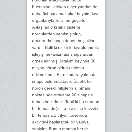
nöronlar aracılığıyla motor
hücresine iletirken diğer yandan da
daha üst basamak olan beynin duyu
organlarıyla iletişime geçerler.
Anlaşılan o ki sinir sistemi
nöronlardan yapılmış olup,
aralarında snaps denen boşluklar
vardır. Belli ki elektrik devrelerindeki
işleyiş mekanizması snapslardan
örnek alınmış. Nitekim beyinde 50
milyon nöron olduğu tahmin
edilmektedir. Bir o kadara yakın da
snaps bulunmaktadır. Üstelik her
nöron gerekli bilgilerin alınması
noktasında ortalama 20 sinapsla
temas halindedir. Tabiî ki bu sıradan
bir temas değil. Tam aksine kuvvetli
bir temasla 1 trilyon civarında
aktiviteyi başlatacak bir yapıya
sahipler. Bunun manası herbir