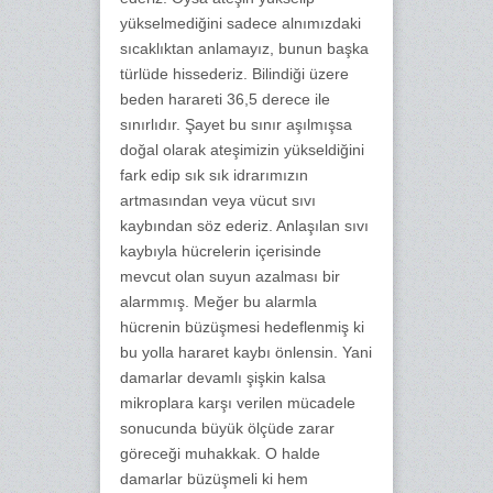
yükselmediğini sadece alnımızdaki
sıcaklıktan anlamayız, bunun başka
türlüde hissederiz. Bilindiği üzere
beden harareti 36,5 derece ile
sınırlıdır. Şayet bu sınır aşılmışsa
doğal olarak ateşimizin yükseldiğini
fark edip sık sık idrarımızın
artmasından veya vücut sıvı
kaybından söz ederiz. Anlaşılan sıvı
kaybıyla hücrelerin içerisinde
mevcut olan suyun azalması bir
alarmmış. Meğer bu alarmla
hücrenin büzüşmesi hedeflenmiş ki
bu yolla hararet kaybı önlensin. Yani
damarlar devamlı şişkin kalsa
mikroplara karşı verilen mücadele
sonucunda büyük ölçüde zarar
göreceği muhakkak. O halde
damarlar büzüşmeli ki hem