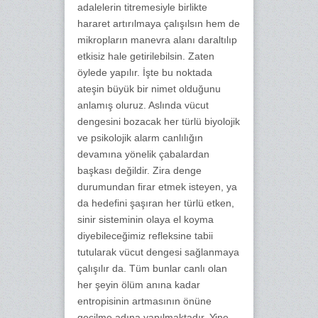
adalelerin titremesiyle birlikte
hararet artırılmaya çalışılsın hem de
mikropların manevra alanı daraltılıp
etkisiz hale getirilebilsin. Zaten
öylede yapılır. İşte bu noktada
ateşin büyük bir nimet olduğunu
anlamış oluruz. Aslında vücut
dengesini bozacak her türlü biyolojik
ve psikolojik alarm canlılığın
devamına yönelik çabalardan
başkası değildir. Zira denge
durumundan firar etmek isteyen, ya
da hedefini şaşıran her türlü etken,
sinir sisteminin olaya el koyma
diyebileceğimiz refleksine tabii
tutularak vücut dengesi sağlanmaya
çalışılır da. Tüm bunlar canlı olan
her şeyin ölüm anına kadar
entropisinin artmasının önüne
geçilme adına yapılmaktadır. Yine