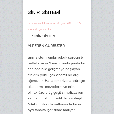
SİNİR SİSTEMİ
dedekorkut1
tarafından 6 Eylül, 2011 - 10:56
tarihinde gönderildi
SİNİR SİSTEMİ
ALPEREN GÜRBÜZER
Sinir sistemi embriyolojik sürecin 5
haftalık veya 9 mm uzunluğunda bir
ceninde bile gelişmeye başlayan
elektrik yüklü çok önemli bir örgü
ağımızdır. Hatta embriyonal süreçte
ektoderm, mezoderm ve nöral
olmak üzere üç çeşit sinyalizasyon
katmanın olduğu artık bir sır değil.
Nitekim blastula safhasında bu üç
ayrı tabaka içerisinde faaliyet