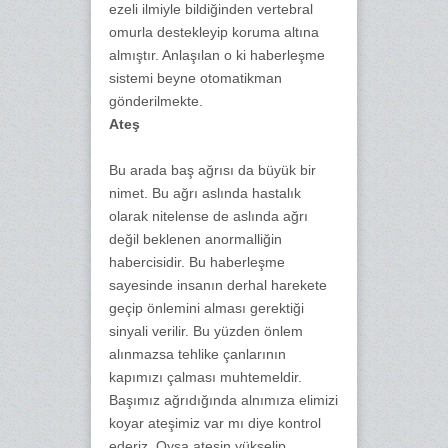
ezeli ilmiyle bildiğinden vertebral
omurla destekleyip koruma altına
almıştır. Anlaşılan o ki haberleşme
sistemi beyne otomatikman
gönderilmekte.
Ateş
Bu arada baş ağrısı da büyük bir
nimet. Bu ağrı aslında hastalık
olarak nitelense de aslında ağrı
değil beklenen anormalliğin
habercisidir. Bu haberleşme
sayesinde insanın derhal harekete
geçip önlemini alması gerektiği
sinyali verilir. Bu yüzden önlem
alınmazsa tehlike çanlarının
kapımızı çalması muhtemeldir.
Başımız ağrıdığında alnımıza elimizi
koyar ateşimiz var mı diye kontrol
ederiz. Oysa ateşin yükselip