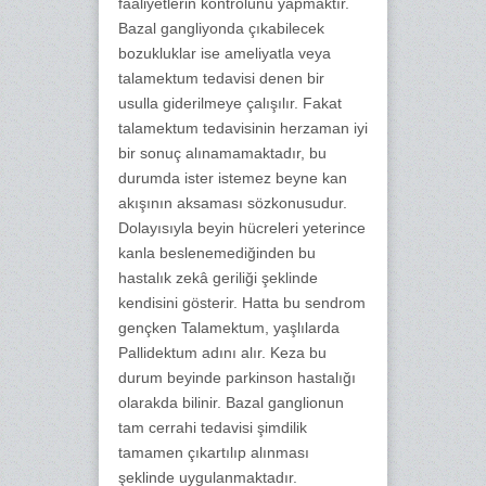
faaliyetlerin kontrolünü yapmaktır.
Bazal gangliyonda çıkabilecek
bozukluklar ise ameliyatla veya
talamektum tedavisi denen bir
usulla giderilmeye çalışılır. Fakat
talamektum tedavisinin herzaman iyi
bir sonuç alınamamaktadır, bu
durumda ister istemez beyne kan
akışının aksaması sözkonusudur.
Dolayısıyla beyin hücreleri yeterince
kanla beslenemediğinden bu
hastalık zekâ geriliği şeklinde
kendisini gösterir. Hatta bu sendrom
gençken Talamektum, yaşlılarda
Pallidektum adını alır. Keza bu
durum beyinde parkinson hastalığı
olarakda bilinir. Bazal ganglionun
tam cerrahi tedavisi şimdilik
tamamen çıkartılıp alınması
şeklinde uygulanmaktadır.