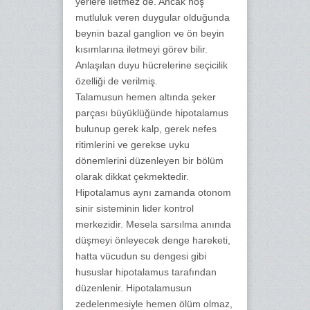
yerlere iletmez de. Ancak hoş
mutluluk veren duygular olduğunda
beynin bazal ganglion ve ön beyin
kısımlarına iletmeyi görev bilir.
Anlaşılan duyu hücrelerine seçicilik
özelliği de verilmiş.
Talamusun hemen altında şeker
parçası büyüklüğünde hipotalamus
bulunup gerek kalp, gerek nefes
ritimlerini ve gerekse uyku
dönemlerini düzenleyen bir bölüm
olarak dikkat çekmektedir.
Hipotalamus aynı zamanda otonom
sinir sisteminin lider kontrol
merkezidir. Mesela sarsılma anında
düşmeyi önleyecek denge hareketi,
hatta vücudun su dengesi gibi
hususlar hipotalamus tarafından
düzenlenir. Hipotalamusun
zedelenmesiyle hemen ölüm olmaz,