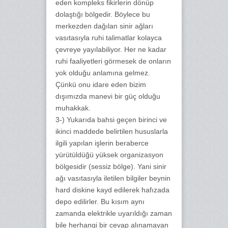
eden kompleks fikirlerin dönüp
dolaştığı bölgedir. Böylece bu
merkezden dağılan sinir ağları
vasıtasıyla ruhi talimatlar kolayca
çevreye yayılabiliyor. Her ne kadar
ruhi faaliyetleri görmesek de onların
yok olduğu anlamına gelmez.
Çünkü onu idare eden bizim
dışımızda manevi bir güç olduğu
muhakkak.
3-) Yukarıda bahsi geçen birinci ve
ikinci maddede belirtilen hususlarla
ilgili yapılan işlerin beraberce
yürütüldüğü yüksek organizasyon
bölgesidir (sessiz bölge). Yani sinir
ağı vasıtasıyla iletilen bilgiler beynin
hard diskine kayd edilerek hafızada
depo edilirler. Bu kısım aynı
zamanda elektrikle uyarıldığı zaman
bile herhangi bir cevap alınamayan