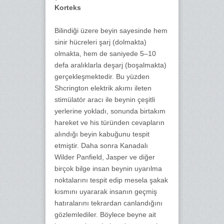
Korteks
Bilindiği üzere beyin sayesinde hem
sinir hücreleri şarj (dolmakta)
olmakta, hem de saniyede 5–10
defa aralıklarla deşarj (boşalmakta)
gerçekleşmektedir. Bu yüzden
Shcrington elektrik akımı ileten
stimülatör aracı ile beynin çeşitli
yerlerine yokladı, sonunda birtakım
hareket ve his türünden cevapların
alındığı beyin kabuğunu tespit
etmiştir. Daha sonra Kanadalı
Wilder Panfield, Jasper ve diğer
birçok bilge insan beynin uyarılma
noktalarını tespit edip mesela şakak
kısmını uyararak insanın geçmiş
hatıralarını tekrardan canlandığını
gözlemlediler. Böylece beyne ait