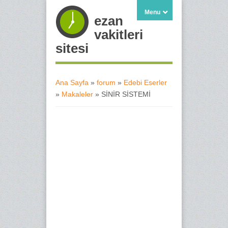
Menu
ezan
vakitleri
sitesi
Ana Sayfa
»
forum
»
Edebi Eserler
»
Makaleler
» SİNİR SİSTEMİ
Buradasınız