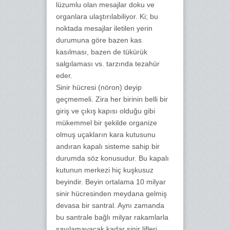
lüzumlu olan mesajlar doku ve
organlara ulaştırılabiliyor. Ki; bu
noktada mesajlar iletilen yerin
durumuna göre bazen kas
kasılması, bazen de tükürük
salgılaması vs. tarzında tezahür
eder.
Sinir hücresi (nöron) deyip
geçmemeli. Zira her birinin belli bir
giriş ve çıkış kapısı olduğu gibi
mükemmel bir şekilde organize
olmuş uçakların kara kutusunu
andıran kapalı sisteme sahip bir
durumda söz konusudur. Bu kapalı
kutunun merkezi hiç kuşkusuz
beyindir. Beyin ortalama 10 milyar
sinir hücresinden meydana gelmiş
devasa bir santral. Aynı zamanda
bu santrale bağlı milyar rakamlarla
sayılamayacak kadar sinir lifleri