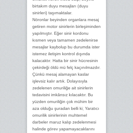
birtakım duyu mesajları (duyu
sinirleri) taşımaktalar.
Nöronlar beyinden organlara mesaj
getiren motor sinirlerin birleşiminden
yapılmıştır. Eğer sinir kordonu
kısmen veya tamamen zedelenirse
mesajlar kaybolup bu durumda ister
istemez iletişim kontrol dışında
kalacaktır. Hatta bir sinir hücresinin
çekirdeği öldü mü felç kaçınılmazdır.
Çünkü mesaj alamayan kaslar
işlevsiz kalır artık. Dolayısıyla
zedelenen omuriliğe ait sinirlerin
tedavisini imkânsız kılacaktır. Bu
yüzden omuriliğin çok mühim bir
aza olduğu şuradan belli ki; Yaratıcı
omurilik sinirlerinin muhtemel
darbeler maruz kalıp zedelenmesi
halinde görev yapamayacaklarını