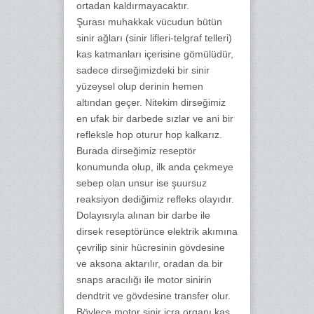
ortadan kaldırmayacaktır.
Şurası muhakkak vücudun bütün
sinir ağları (sinir lifleri-telgraf telleri)
kas katmanları içerisine gömülüdür,
sadece dirseğimizdeki bir sinir
yüzeysel olup derinin hemen
altından geçer. Nitekim dirseğimiz
en ufak bir darbede sızlar ve ani bir
refleksle hop oturur hop kalkarız.
Burada dirseğimiz reseptör
konumunda olup, ilk anda çekmeye
sebep olan unsur ise şuursuz
reaksiyon dediğimiz refleks olayıdır.
Dolayısıyla alınan bir darbe ile
dirsek reseptörünce elektrik akımına
çevrilip sinir hücresinin gövdesine
ve aksona aktarılır, oradan da bir
snaps aracılığı ile motor sinirin
dendtrit ve gövdesine transfer olur.
Böylece motor sinir icra organı kas