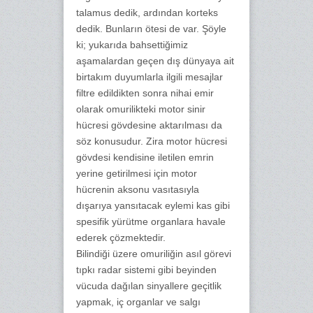
talamus dedik, ardından korteks
dedik. Bunların ötesi de var. Şöyle
ki; yukarıda bahsettiğimiz
aşamalardan geçen dış dünyaya ait
birtakım duyumlarla ilgili mesajlar
filtre edildikten sonra nihai emir
olarak omurilikteki motor sinir
hücresi gövdesine aktarılması da
söz konusudur. Zira motor hücresi
gövdesi kendisine iletilen emrin
yerine getirilmesi için motor
hücrenin aksonu vasıtasıyla
dışarıya yansıtacak eylemi kas gibi
spesifik yürütme organlara havale
ederek çözmektedir.
Bilindiği üzere omuriliğin asıl görevi
tıpkı radar sistemi gibi beyinden
vücuda dağılan sinyallere geçitlik
yapmak, iç organlar ve salgı