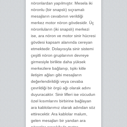
nöronlardan yapılmıştır. Mesela iki
nöronlu (bir snapslı) sıçramalı
mesajların cevabının verildiği
merkez motor nöron gövdesidir. Üç
nöronluların (iki snapslı) merkezi
ise, ara nöron ve motor sinir hücresi
gövdesi kapsam alanında cereyan
etmektedir. Dolayısıyla sinir sistemi
çeşitli nöron gruplarının devreye
girmesiyle birlikte daha yüksek
merkezlere bağlanıp, tıpkı kitle
iletişim ağları gibi mesajların
değerlendirildiği veya cevaba
çevrildiği bir örgü ağı olarak adını
duyuracaktır. Sinir lifleri ise vücudun
özel kısımlarını birbirine bağlayan
ara kablolarımız olarak adından söz
ettirecektir. Ara kablolar malum,
gelen mesajları bir yandan ara