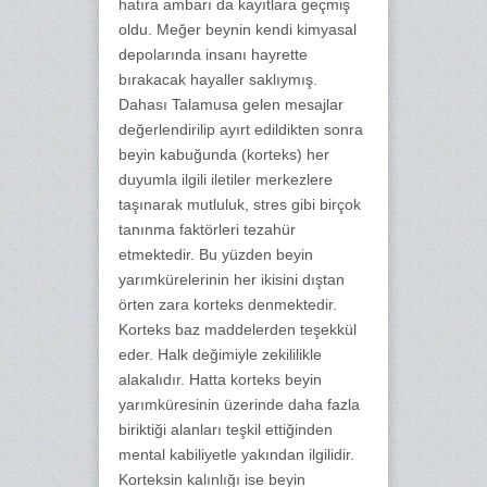
hatıra ambarı da kayıtlara geçmiş
oldu. Meğer beynin kendi kimyasal
depolarında insanı hayrette
bırakacak hayaller saklıymış.
Dahası Talamusa gelen mesajlar
değerlendirilip ayırt edildikten sonra
beyin kabuğunda (korteks) her
duyumla ilgili iletiler merkezlere
taşınarak mutluluk, stres gibi birçok
tanınma faktörleri tezahür
etmektedir. Bu yüzden beyin
yarımkürelerinin her ikisini dıştan
örten zara korteks denmektedir.
Korteks baz maddelerden teşekkül
eder. Halk değimiyle zekililikle
alakalıdır. Hatta korteks beyin
yarımküresinin üzerinde daha fazla
biriktiği alanları teşkil ettiğinden
mental kabiliyetle yakından ilgilidir.
Korteksin kalınlığı ise beyin