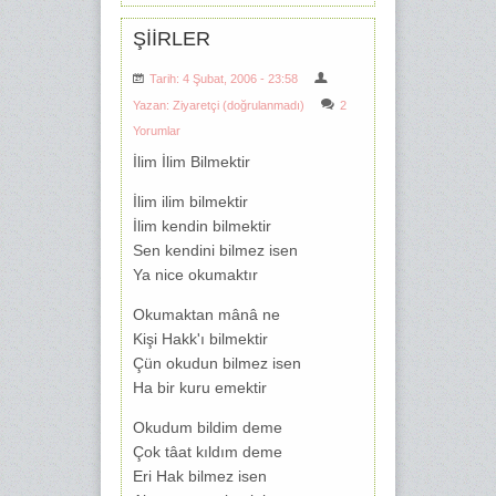
ŞİİRLER
Tarih: 4 Şubat, 2006 - 23:58
Yazan:
Ziyaretçi (doğrulanmadı)
2
Yorumlar
İlim İlim Bilmektir
İlim ilim bilmektir
İlim kendin bilmektir
Sen kendini bilmez isen
Ya nice okumaktır
Okumaktan mânâ ne
Kişi Hakk'ı bilmektir
Çün okudun bilmez isen
Ha bir kuru emektir
Okudum bildim deme
Çok tâat kıldım deme
Eri Hak bilmez isen