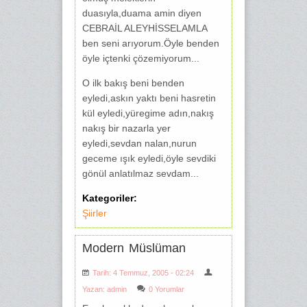
duasıyla,duama amin diyen
CEBRAİL ALEYHİSSELAMLA
ben seni arıyorum.Öyle benden
öyle içtenki çözemiyorum...
O ilk bakış beni benden
eyledi,askın yaktı beni hasretin
kül eyledi,yüregime adın,nakış
nakış bir nazarla yer
eyledi,sevdan nalan,nurun
geceme ışık eyledi,öyle sevdiki
gönül anlatılmaz sevdam...
Kategoriler:
Şiirler
Modern Müslüman
Tarih: 4 Temmuz, 2005 - 02:24
Yazan:
admin
0 Yorumlar