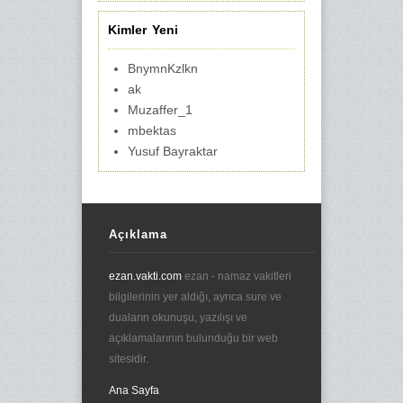
Kimler Yeni
BnymnKzlkn
ak
Muzaffer_1
mbektas
Yusuf Bayraktar
Açıklama
ezan.vakti.com
ezan - namaz vakitleri
bilgilerinin yer aldığı, ayrıca sure ve
duaların okunuşu, yazılışı ve
açıklamalarının bulunduğu bir web
sitesidir.
Ana Sayfa