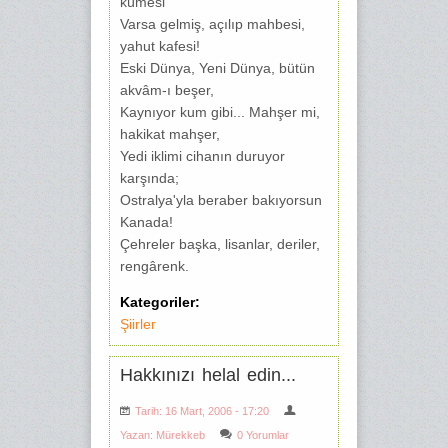
kümesi
Varsa gelmiş, açılıp mahbesi,
yahut kafesi!
Eski Dünya, Yeni Dünya, bütün
akvâm-ı beşer,
Kaynıyor kum gibi... Mahşer mi,
hakikat mahşer,
Yedi iklimi cihanın duruyor
karşında;
Ostralya'yla beraber bakıyorsun
Kanada!
Çehreler başka, lisanlar, deriler,
rengârenk.
Kategoriler:
Şiirler
Hakkınızı helal edin...
Tarih: 16 Mart, 2006 - 17:20
Yazan:
Mürekkeb
0 Yorumlar