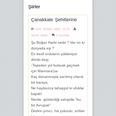
Şiirler
Çanakkale Şehitlerine
Tarih: 18 Mart, 2006 - 11:29
Yazan:
admin
0 Yorumlar
Şu Boğaz Harbi nedir ? Var mı ki
dünyada eşi ?
En kesif orduların yükleniyor
dördü beşi,
-Tepeden yol bularak geçmek
için Marmara'ya-
Kaç donanmayla sarılmış ufacık
bir karaya,
Ne hayâsızca tahaşşüt ki ufuklar
kapalı!
Nerde -gösterdiği vahşetle "bu,
bir Avrupalı"
Dedirir-yırtıcı, his yoksulu, sırtlan