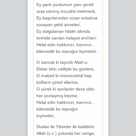
Ey şanlı yurdumun şanı şerefi
arşa varmış mucahit mehmedi,
Ey bagırlarından sızan evladına
susayan şehit anneleri,
Ey dalgalanan hilalin altında
tevhide sarılan hidayet emîrleri,
Helal edin hakkınızı, kanınızı...
bilemedik bu toprağın kiymetini...
O sancak ki taşındı Allah-u
Ekber lafzı celiliyle bu günlere,
O mabed ki münezzehdi hep
küffarın çirkef ellerine,
O yürek ki asırlardır deva oldu
her yozlaşmış beyine,
Helal edin hakkınızı, kanınızı...
bilemedik bu toprağın
kıymetini...
Dualar ile Yâsinler ile katildiniz
Allah (c.c.) yolunda her cenge,