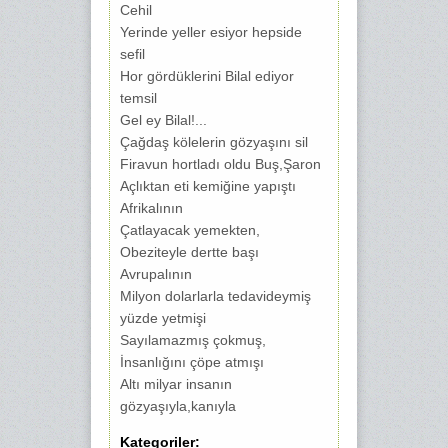
Cehil
Yerinde yeller esiyor hepside
sefil
Hor gördüklerini Bilal ediyor
temsil
Gel ey Bilal!...
Çağdaş kölelerin gözyaşını sil
Firavun hortladı oldu Buş,Şaron
Açlıktan eti kemiğine yapıştı
Afrikalının
Çatlayacak yemekten,
Obeziteyle dertte başı
Avrupalının
Milyon dolarlarla tedavideymiş
yüzde yetmişi
Sayılamazmış çokmuş,
İnsanlığını çöpe atmışı
Altı milyar insanın
gözyaşıyla,kanıyla
Kategoriler: