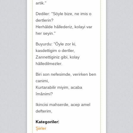
artik."
Dediler: "Söyle bize, ne imis o
dertlerin?
Herhâlde hâllederiz, kolayi var
her seyin."
Buyurdu: "Öyle zor ki,
kasdettigim o dertler,
Zannettiginiz gibi, kolay
hâlledilmezler.
Biri son nefesimde, verirken ben
canimi,
Kurtarabilir miyim, acaba
îmânimi?
Ikincisi mahserde, acep amel
defterim,
Kategoriler:
Şiirler