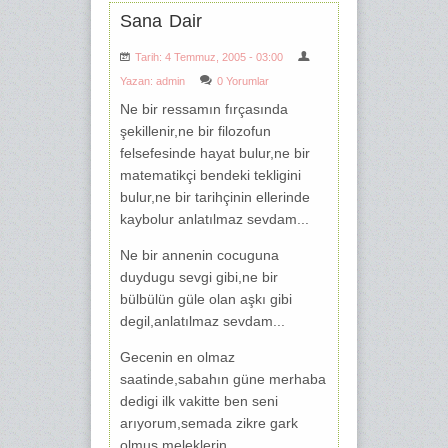
Sana Dair
Tarih: 4 Temmuz, 2005 - 03:00
Yazan:
admin
0 Yorumlar
Ne bir ressamın fırçasında
şekillenir,ne bir filozofun
felsefesinde hayat bulur,ne bir
matematikçi bendeki tekligini
bulur,ne bir tarihçinin ellerinde
kaybolur anlatılmaz sevdam...
Ne bir annenin cocuguna
duydugu sevgi gibi,ne bir
bülbülün güle olan aşkı gibi
degil,anlatılmaz sevdam...
Gecenin en olmaz
saatinde,sabahın güne merhaba
dedigi ilk vakitte ben seni
arıyorum,semada zikre gark
olmuş meleklerin