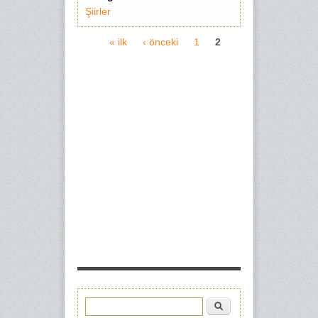
Şiirler
« ilk
‹ önceki
1
2
Sayfalar
Ara