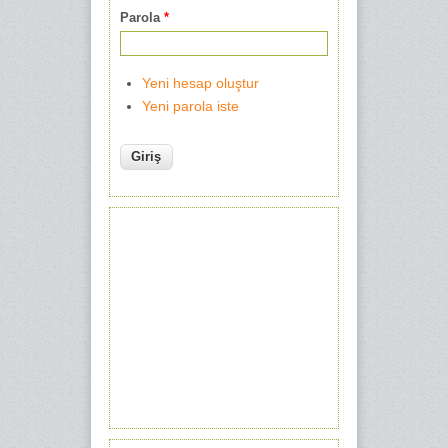
Parola
*
Yeni hesap oluştur
Yeni parola iste