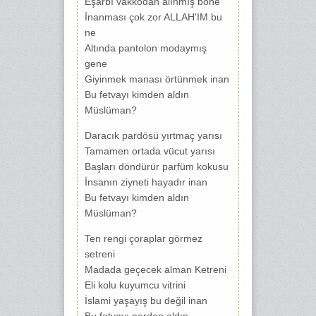
Eşarbı vakkodan alınmış bone
İnanması çok zor ALLAH'IM bu
ne
Altında pantolon modaymış
gene
Giyinmek manası örtünmek inan
Bu fetvayı kimden aldın
Müslüman?
Daracık pardösü yırtmaç yarısı
Tamamen ortada vücut yarısı
Başları döndürür parfüm kokusu
İnsanın ziyneti hayadır inan
Bu fetvayı kimden aldın
Müslüman?
Ten rengi çoraplar görmez
setreni
Madada geçecek alman Ketreni
Eli kolu kuyumcu vitrini
İslami yaşayış bu değil inan