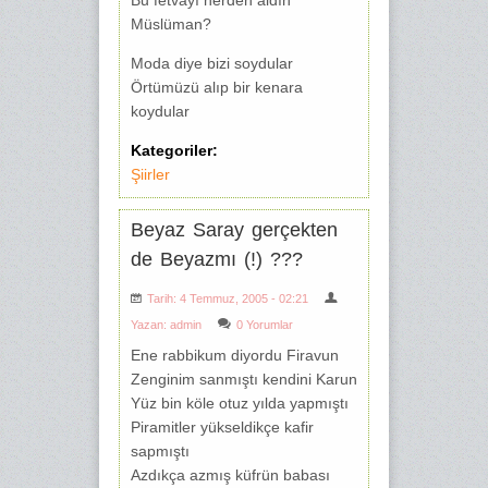
Bu fetvayı nerden aldın
Müslüman?
Moda diye bizi soydular
Örtümüzü alıp bir kenara
koydular
Kategoriler:
Şiirler
Beyaz Saray gerçekten
de Beyazmı (!) ???
Tarih: 4 Temmuz, 2005 - 02:21
Yazan:
admin
0 Yorumlar
Ene rabbikum diyordu Firavun
Zenginim sanmıştı kendini Karun
Yüz bin köle otuz yılda yapmıştı
Piramitler yükseldikçe kafir
sapmıştı
Azdıkça azmış küfrün babası