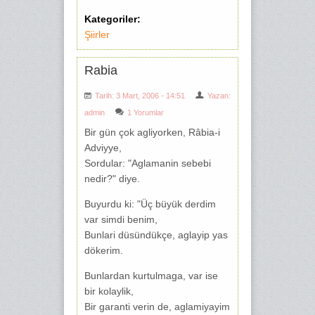
Kategoriler:
Şiirler
Rabia
Tarih: 3 Mart, 2006 - 14:51
Yazan:
admin
1 Yorumlar
Bir gün çok agliyorken, Râbia-i
Adviyye,
Sordular: "Aglamanin sebebi
nedir?" diye.
Buyurdu ki: "Üç büyük derdim
var simdi benim,
Bunlari düsündükçe, aglayip yas
dökerim.
Bunlardan kurtulmaga, var ise
bir kolaylik,
Bir garanti verin de, aglamiyayim