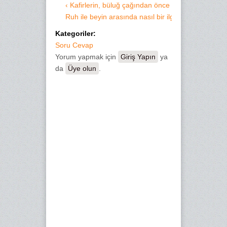
‹ Kafirlerin, büluğ çağından önce vefat eden çocuk
Ruh ile beyin arasında nasıl bir ilgi vardır? ›
Kategoriler:
Soru Cevap
Yorum yapmak için
Giriş Yapın
ya
da
Üye olun
.