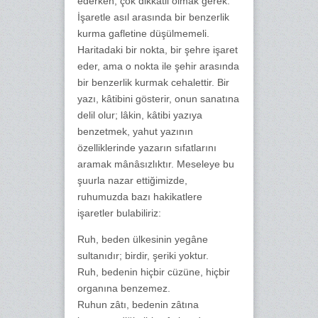
ederken, çok dikkatli olmak gerek.
İşaretle asıl arasında bir benzerlik
kurma gafletine düşülmemeli.
Haritadaki bir nokta, bir şehre işaret
eder, ama o nokta ile şehir arasında
bir benzerlik kurmak cehalettir. Bir
yazı, kâtibini gösterir, onun sanatına
delil olur; lâkin, kâtibi yazıya
benzetmek, yahut yazının
özelliklerinde yazarın sıfatlarını
aramak mânâsızlıktır. Meseleye bu
şuurla nazar ettiğimizde,
ruhumuzda bazı hakikatlere
işaretler bulabiliriz:
Ruh, beden ülkesinin yegâne
sultanıdır; birdir, şeriki yoktur.
Ruh, bedenin hiçbir cüzüne, hiçbir
organına benzemez.
Ruhun zâtı, bedenin zâtına