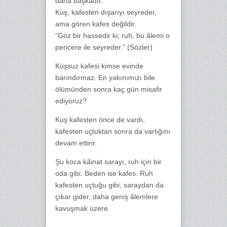
daha başkadır.
Kuş, kafesten dışarıyı seyreder,
ama gören kafes değildir.
“Göz bir hassedir ki; ruh, bu âlemi o
pencere ile seyreder.” (Sözler)
Kuşsuz kafesi kimse evinde
barındırmaz. En yakınımızı bile
ölümünden sonra kaç gün misafir
ediyoruz?
Kuş kafesten önce de vardı,
kafesten uçtuktan sonra da varlığını
devam ettirir.
Şu koca kâinat sarayı, ruh için bir
oda gibi. Beden ise kafes. Ruh
kafesten uçtuğu gibi, saraydan da
çıkar gider, daha geniş âlemlere
kavuşmak üzere.