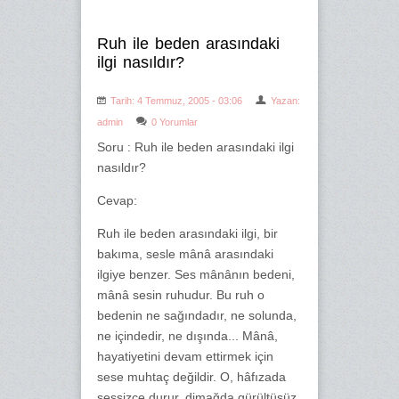
Ruh ile beden arasındaki
ilgi nasıldır?
Tarih: 4 Temmuz, 2005 - 03:06
Yazan:
admin
0 Yorumlar
Soru : Ruh ile beden arasındaki ilgi
nasıldır?
Cevap:
Ruh ile beden arasındaki ilgi, bir
bakıma, sesle mânâ arasındaki
ilgiye benzer. Ses mânânın bedeni,
mânâ sesin ruhudur. Bu ruh o
bedenin ne sağındadır, ne solunda,
ne içindedir, ne dışında... Mânâ,
hayatiyetini devam ettirmek için
sese muhtaç değildir. O, hâfızada
sessizce durur, dimağda gürültüsüz