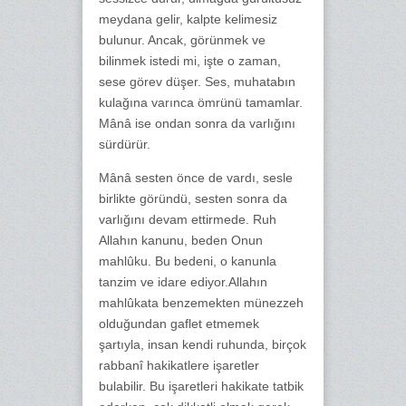
meydana gelir, kalpte kelimesiz
bulunur. Ancak, görünmek ve
bilinmek istedi mi, işte o zaman,
sese görev düşer. Ses, muhatabın
kulağına varınca ömrünü tamamlar.
Mânâ ise ondan sonra da varlığını
sürdürür.
Mânâ sesten önce de vardı, sesle
birlikte göründü, sesten sonra da
varlığını devam ettirmede. Ruh
Allahın kanunu, beden Onun
mahlûku. Bu bedeni, o kanunla
tanzim ve idare ediyor.Allahın
mahlûkata benzemekten münezzeh
olduğundan gaflet etmemek
şartıyla, insan kendi ruhunda, birçok
rabbanî hakikatlere işaretler
bulabilir. Bu işaretleri hakikate tatbik