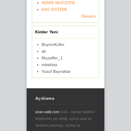
KEMİK MUCİZESİ
KAS SİSTEMİ
Devamı
Kimler Yeni
BnymnKzlkn
ak
Muzaffer_1
mbektas
Yusuf Bayraktar
Açıklama
ezan.vakti.com
ezan - namaz vakitleri
bilgilerinin yer aldığı, ayrıca sure ve
duaların okunuşu, yazılışı ve