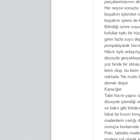
parçalanmasının akab
Her neyse sonuçta hü
boşaltım işlemleri n
boşaltım işlemi de ko
Bilindiği üzere suyu
kofullar tıpkı bir h
giren fazla suyu dep
pompalayarak hücre d
Hâsılı öyle anlaşıl
düzeyde gerçekleşen
yüz binde bir olması
birim olup, bu biri
noktada “Ne mutlu b
demek düşer.
Karaciğer
Tabii hücre yapısı 
düzeyde işlendiği o
ve bakır gibi birta
fakat bir kısım kim
madenlerin varlığı 
sonuçta bunlarında 
Peki, tabiatta made
madeni saf olarak e