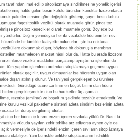
m tarafından imal edilip sitoplâzmaya sindirilmesine yönelik içerisi
paketlenmiş halde gelen besin kofulu türünden konuklar lizozomlarca
 konuk paketler cinsine göre değişiklik gösterip, şayet besin kofulu
uşmuşsa fagositositik vezikül olarak muamele görür, pinositoz
mişse pinositoz kesecikler olarak muamele görür. Böylece bu
rini yürütürler. Değim yerindeyse her iki vezikülde hücrenin bir nevi
 hükmünde bir kimlikle faaliyette bulunurlar. İşte bu noktada
 veziküllere dokunmak düşer, böylece bir dokunuşla membran
 gösterilen muameleden maksat hâsıl olur da. Hatta bu arada lizozom
 enzimlerce vezikül maddeleri parçalanıp ayrıştırma işlemleri de
ekim tüm yapılan işlemlerin ardından sitoplâzmaya geçmesi uygun
ürünleri olarak geçirilir, uygun olmayanlar ise hücrenin uygun olan
alde dışarı atılmış olunur. Ve tahliyesi gerçekleşen bu ürünlere
mektedir. Görüldüğü üzere canlının en küçük birimi olan hücre
t birden gerçekleşmekte olup bu hareketler üç aşamalı
dirme, rezorbe (emilme) ve boşaltım şeklinde tezahür etmektedir. Ve
ine kurulu vezikül paketleme sistemi adeta sindirim bezlerinin adeta
 eczacı bir duruş sergilemiş olurlar.
it olup her birinin iç kısmı enzim içeren sıvılarla yüklüdür. Nasıl ki
inmesiyle vücuda yayılan zehir tehlike arz ediyorsa aynen öyle de
çık vermesiyle de içerisindeki enzim içeren sıvıların sitoplâzmaya
nusu olabiliyor. Yani bu riskle birlikte sitoplâzmanın hidrolitik