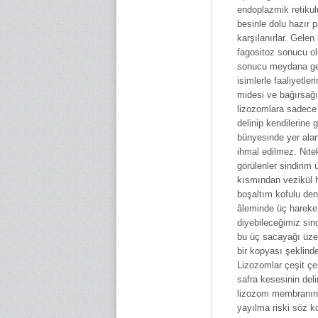
endoplazmik retikulu
besinle dolu hazır 
karşılanırlar. Gelen
fagositoz sonucu ol
sonucu meydana gel
isimlerle faaliyetle
midesi ve bağırsağı
lizozomlara sadece
delinip kendilerine
bünyesinde yer alan
ihmal edilmez. Nit
görülenler sindirim 
kısmından vezikül h
boşaltım kofulu den
âleminde üç hareke
diyebileceğimiz sin
bu üç sacayağı üzer
bir kopyası şeklinde
Lizozomlar çeşit çeş
safra kesesinin del
lizozom membranın a
yayılma riski söz ko