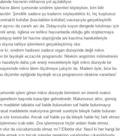
inde hücrenin intiharına yol açılabiliyor.
cre âlemi içerisinde sindirim işlemleri böyleyken, kim bilir
asıldır. Şimdilik sadece şu kadarını söyleyebiliriz ki; hiç kuşkusuz
ntraktil kofullar (kasılabilen kofullar) vasıtasıyla gerçekleştirilir.
n aşırısı da zararlı azı da. Dolayısıyla suyun dengede tutulması için
ücreli amip, öglena ve terliksi hayvanlarda olduğu gibi stoplazmaya
olayıp belirli bir hacme ulaştığında ani kasılma hareketleriyle
ışına tahliye işlemlerini gerçekleştirmiş olur.
ıyor ki; sindirim hadisesi sadece organ düzeyinde değil mikro
 bir biyolojik eczacılık programıdır. Nitekim angström milimetrenin
 hasebiyle daha çok enerji meseleleriyle ilgili mikro düzeyde bir
m sayesinde mikro âlem ölçülmeye çalışılır da. Madem öyle, bize bu
u ölçümler eşliğinde biyolojik ecza programının idrakine varanlara”
içerisinde işlem gören mikro düzeyde birimlerin en önemli makro
rganellerin başında karaciğer gelmektedir. Malumunuz altın, gümüş
kım maddeler tabiatta saf halde bulunurken saf halde bulunmayıp
yasal maddelerle reaksiyona girmek suretiyle bileşik halde bulunan
da söz konusudur. Ancak saf halde ya da bileşik halde hiç fark etmez
işlenmesi icab eder. Zira işlenmezse hiçbir anlam ifade etmez.
n olur da vücudumuzda olmaz mı? Elbette olur. Nasıl ki her hangi bir
lde etmek için birçok işlemler gerektirip yatağından çıkarıldığında