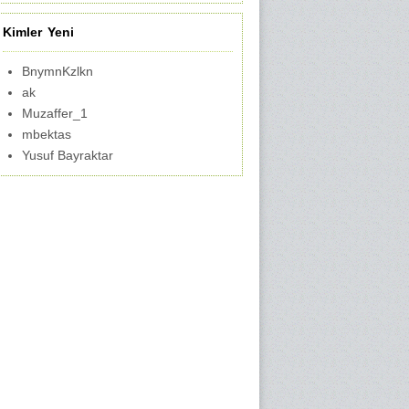
Kimler Yeni
BnymnKzlkn
ak
Muzaffer_1
mbektas
Yusuf Bayraktar