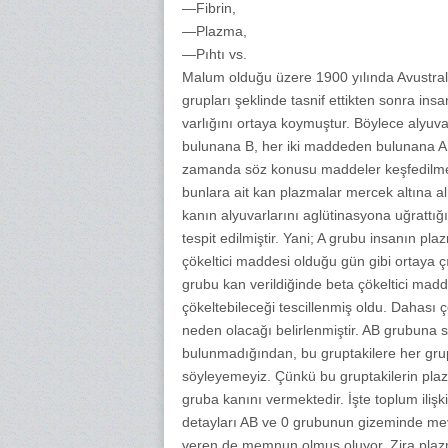
—Fibrin,
—Plazma,
—Pıhtı vs.
Malum olduğu üzere 1900 yılında Avustralya
grupları şeklinde tasnif ettikten sonra ins
varlığını ortaya koymuştur. Böylece alyu
bulunana B, her iki maddeden bulunana AB,
zamanda söz konusu maddeler keşfedilmekl
bunlara ait kan plazmalar mercek altına al
kanın alyuvarlarını aglütinasyona uğrattığı
tespit edilmiştir. Yani; A grubu insanın pl
çökeltici maddesi olduğu gün gibi ortaya 
grubu kan verildiğinde beta çökeltici madde
çökeltebileceği tescillenmiş oldu. Dahası
neden olacağı belirlenmiştir. AB grubuna sa
bulunmadığından, bu gruptakilere her gru
söyleyemeyiz. Çünkü bu gruptakilerin plaz
gruba kanını vermektedir. İşte toplum ili
detayları AB ve 0 grubunun gizeminde me
veren de memnun olmuş oluyor. Zira plazma