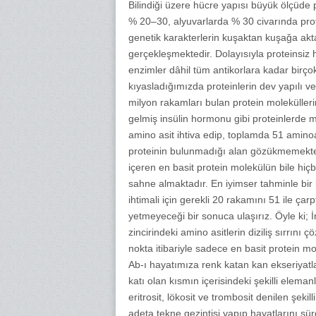
Bilindiği üzere hücre yapısı büyük ölçüde 
% 20–30, alyuvarlarda % 30 civarında prot
genetik karakterlerin kuşaktan kuşağa aktar
gerçekleşmektedir. Dolayısıyla proteinsiz
enzimler dâhil tüm antikorlara kadar birçok
kıyasladığımızda proteinlerin dev yapılı ve
milyon rakamları bulan protein molekülleri
gelmiş insülin hormonu gibi proteinlerde mev
amino asit ihtiva edip, toplamda 51 aminoas
proteinin bulunmadığı alan gözükmemekted
içeren en basit protein molekülün bile hiç
sahne almaktadır. En iyimser tahminle bir
ihtimali için gerekli 20 rakamını 51 ile ça
yetmeyeceği bir sonuca ulaşırız. Öyle ki; 
zincirindeki amino asitlerin diziliş sırrın
nokta itibariyle sadece en basit protein mo
Ab-ı hayatımıza renk katan kan ekseriyat
katı olan kısmın içerisindeki şekilli elema
eritrosit, lökosit ve trombosit denilen şekil
adeta tekne gezintisi yapıp hayatlarını s