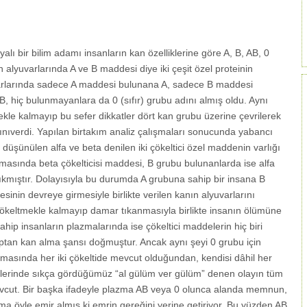
lı bir bilim adamı insanların kan özelliklerine göre A, B, AB, 0
an alyuvarlarında A ve B maddesi diye iki çeşit özel proteinin
varlarında sadece A maddesi bulunana A, sadece B maddesi
 hiç bulunmayanlara da 0 (sıfır) grubu adını almış oldu. Aynı
e kalmayıp bu sefer dikkatler dört kan grubu üzerine çevrilerek
ınıverdi. Yapılan birtakım analiz çalışmaları sonucunda yabancı
 düşünülen alfa ve beta denilen iki çökeltici özel maddenin varlığı
azmasında beta çökelticisi maddesi, B grubu bulunanlarda ise alfa
çıkmıştır. Dolayısıyla bu durumda A grubuna sahip bir insana B
sinin devreye girmesiyle birlikte verilen kanın alyuvarlarını
 çökeltmekle kalmayıp damar tıkanmasıyla birlikte insanın ölümüne
hip insanların plazmalarında ise çökeltici maddelerin hiç biri
ptan kan alma şansı doğmuştur. Ancak aynı şeyi 0 grubu için
masında her iki çökeltide mevcut olduğundan, kendisi dâhil her
şkilerinde sıkça gördüğümüz “al gülüm ver gülüm” denen olayın tüm
vcut. Bir başka ifadeyle plazma AB veya 0 olunca alanda memnun,
 öyle emir almış ki emrin gereğini yerine getiriyor. Bu yüzden AB