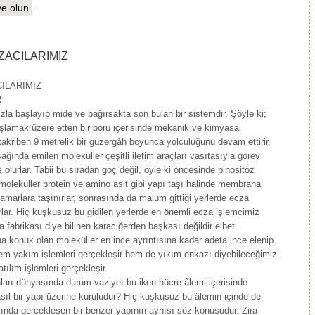
e olun
.
ZACILARIMIZ
ILARIMIZ
R
ızla başlayıp mide ve bağırsakta son bulan bir sistemdir. Şöyle ki;
şlamak üzere etten bir boru içerisinde mekanik ve kimyasal
 takriben 9 metrelik bir güzergâh boyunca yolculuğunu devam ettirir.
ğında emilen moleküller çeşitli iletim araçları vasıtasıyla görev
 olurlar. Tabii bu sıradan göç değil, öyle ki öncesinde pinositoz
moleküller protein ve amino asit gibi yapı taşı halinde membrana
 damarlara taşınırlar, sonrasında da malum gittiği yerlerde ecza
urlar. Hiç kuşkusuz bu gidilen yerlerde en önemli ecza işlemcimiz
abrikası diye bilinen karaciğerden başkası değildir elbet.
a konuk olan moleküller en ince ayrıntısına kadar adeta ince elenip
em yakım işlemleri gerçekleşir hem de yıkım enkazı diyebileceğimiz
tılım işlemleri gerçekleşir.
nları dünyasında durum vaziyet bu iken hücre âlemi içerisinde
nasıl bir yapı üzerine kuruludur? Hiç kuşkusuz bu âlemin içinde de
asında gerçekleşen bir benzer yapının aynısı söz konusudur. Zira