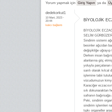
Yorum yapmak için
Giriş Yapın
ya da
Üy
dedekorkut1
10 Mart, 2023 -
BİYOLOJİK EC
20:44
kalıcı bağlantı
BİYOLOJİK ECZAC
SELİM GÜRBÜZE
Sindirim sistemi ağ
besinler ağızdan ba
değişikliğe uğrayıp
Derken insan bağırsa
alanlarına göç etmiş
yoluyla parçalanan 
sarılı olarak kılcal
işlemine tabii tutul
vücudumuzun kimya f
Karaciğer eczacısın
sık dokunaraktan h
safranın bağırsağa a
Peki, sindirim orga
sindirim işlemleri 
tıpkı organeller ar