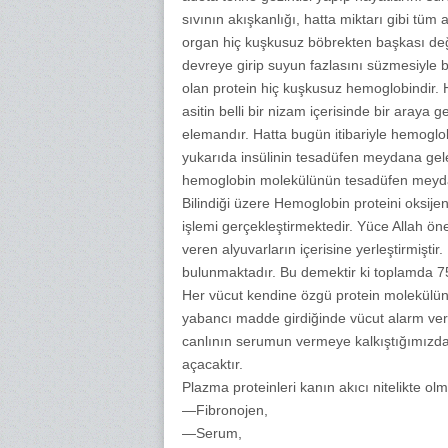
sıvının akışkanlığı, hatta miktarı gibi t
organ hiç kuşkusuz böbrekten başkası değ
devreye girip suyun fazlasını süzmesiyle 
olan protein hiç kuşkusuz hemoglobindir. H
asitin belli bir nizam içerisinde bir araya
elemandır. Hatta bugün itibariyle hemoglobi
yukarıda insülinin tesadüfen meydana gel
hemoglobin molekülünün tesadüfen meydana
Bilindiği üzere Hemoglobin proteini oksij
işlemi gerçekleştirmektedir. Yüce Allah ö
veren alyuvarların içerisine yerleştirmişt
bulunmaktadır. Bu demektir ki toplamda 75
Her vücut kendine özgü protein molekülün v
yabancı madde girdiğinde vücut alarm veri
canlının serumun vermeye kalkıştığımızda
açacaktır.
Plazma proteinleri kanın akıcı nitelikte olm
—Fibronojen,
—Serum,