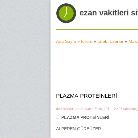
ezan vakitleri si
Ana Sayfa
»
forum
»
Edebi Eserler
»
Maka
Buradasınız
PLAZMA PROTEİNLERİ
dedekorkut1
tarafından 4 Ekim, 2011 - 20:28 tarihinde g
PLAZMA PROTEİNLERİ
ALPEREN GÜRBÜZER