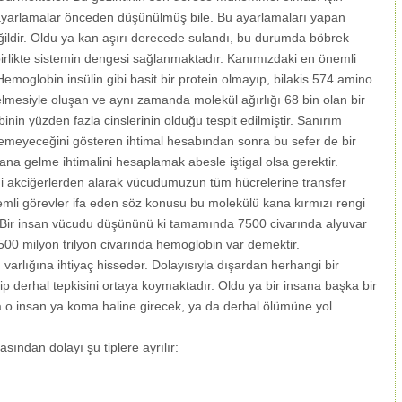
üm ayarlamalar önceden düşünülmüş bile. Bu ayarlamaları yapan
ildir. Oldu ya kan aşırı derecede sulandı, bu durumda böbrek
birlikte sistemin dengesi sağlanmaktadır. Kanımızdaki en önemli
emoglobin insülin gibi basit bir protein olmayıp, bilakis 574 amino
 gelmesiyle oluşan ve aynı zamanda molekül ağırlığı 68 bin olan bir
nin yüzden fazla cinslerinin olduğu tespit edilmiştir. Sanırım
emeyeceğini gösteren ihtimal hesabından sonra bu sefer de bir
 gelme ihtimalini hesaplamak abesle iştigal olsa gerektir.
eni akciğerlerden alarak vücudumuzun tüm hücrelerine transfer
nemli görevler ifa eden söz konusu bu molekülü kana kırmızı rengi
ir. Bir insan vücudu düşününü ki tamamında 7500 civarında alyuvar
00 milyon trilyon civarında hemoglobin var demektir.
arlığına ihtiyaç hisseder. Dolayısıyla dışardan herhangi bir
p derhal tepkisini ortaya koymaktadır. Oldu ya bir insana başka bir
 o insan ya koma haline girecek, ya da derhal ölümüne yol
asından dolayı şu tiplere ayrılır: