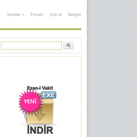
»
Sureler
»
Forum
Üye ol
İletişim
Ara
Arama formu