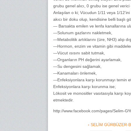
grubu genel alıcı, 0 grubu ise genel verici d
Anlaşılan o ki; Vücudun 1/11 veya 1/12’ini
akıcı bir doku olup, kendisine belli başlı g
— Barsakta emilen ve lenfa kanallarına ul
—Solunum gazlarını nakletmek,
—Metabolitik artıklarını (üre, NH3) alıp dı
—Hormon, enzim ve vitamin gibi maddeler
—Vücut ısısını sabit tutmak,
—Organların PH değerini ayarlamak,
—Su dengesini sağlamak,
—Kanamaları önlemek,
—Enfeksiyonlara karşı korunmayı temin et
Enfeksiyonlara karşı korunma ise;
Lökosit ve monositler vasıtasıyla karşı k
etmektedir.
http://www.facebook.com/pages/Selim
‹ SELİM GÜRBÜZER-