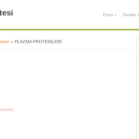
tesi
Ezan
»
Dualar
leler
» PLAZMA PROTEİNLERİ
önderildi