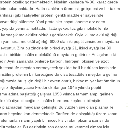
protein özellik göstermektedir. Nitekim kaslarda % 30, karaciğerde
ein bulunmaktadır. Hatta canlıların üremesi, gelişmesi ve bir takım
ılması gibi faaliyetler protein içerikli maddeler sayesinde
 hayat düşünülemez. Yani proteinler hayati öneme arz eden
 yapıda yerini almaktadır. Hatta şeker, tuz gibi moleküller ile
 karmaşık moleküller olduğu görülecektir. Öyle ki; molekül ağırlığı
n yanı sıra, molekül ağırlığı 6000 olan iki peptit zincirden meydana
cuttur. Zira bu zincirlerin birinci ayağı 21, ikinci ayağı ise 30
itle birlikte insülin molekülünü meydana getirirler. Anlaşılan o ki
ir. Aynı zamanda binlerce karbon, hidrojen, oksijen ve azot
bir tesadüfe meydan vermeyecek şekilde belli bir düzen içerisinde
 insülin proteinin bir kereciğine de olsa tesadüfen meydana gelme
rptığımızda bu iş için değil bir evren ömrü, birkaç milyar kat ömrünün
İngiliz Biyokimyacısı Frederick Sanger 1945 yılında peptit
ı çözme adına başlattığı çalışma 1953 yılında tamamlanıp, gelinen
lekülü diyebileceğimiz insülin hormonu keşfedilebilmiştir.
la plazmadan meydana gelmiştir. Bu yüzden sıvı olan plazma ile
nların hepsine kan denmektedir. Tariften de anlaşıldığı üzere kanın
li elemanları narin yapılı bir incecik sıvı olan plazma içerisinde
ürdürmekteler. Bu gezintinin son derece mükemmel olması için