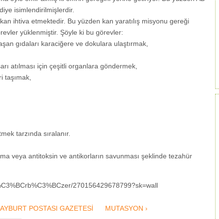
iye isimlendirilmişlerdir.
 kan ihtiva etmektedir. Bu yüzden kan yaratılış misyonu gereği
örevler yüklenmiştir. Şöyle ki bu görevler:
aşan gıdaları karaciğere ve dokulara ulaştırmak,
şarı atılması için çeşitli organlara göndermek,
i taşımak,
mek tarzında sıralanır.
oyma veya antitoksin ve antikorların savunması şeklinde tezahür
-G%C3%BCrb%C3%BCzer/270156429678799?sk=wall
BAYBURT POSTASI GAZETESİ
MUTASYON ›