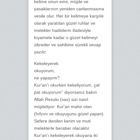
kelime onun emir, müjde ve
yasaklarının yeniden canlanmasına
vesile olur. Her bir kelimeye karşılık
olarak yaratılan güzel ruhlar ve
melekler hadislerin ifadesiyle
kıyamete kadar o güzel kelimeyi
zikreder ve sahibine sürekli sevap
yazılır.
Kekeleyerek
okuyorum,
ne yapayım?
Kur'an'ı okurken kekeliyorum, çat
pat okuyorum'' diyorsanız bakın
Allah Resulu (sas) sizi nasıl
müjdeliyor: Kur'an mahir olan
(hıfzını ve okuyuşunu güzel yapan)
Sefere denilen kerim ve muti
meleklerle beraber olacaktır.
Kur'an'ı kekeleyerek okuyana iki