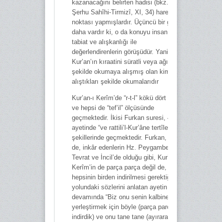
kazanacağını belirten hadisi (bkz.
Şerhu Sahîhi-Tirmizî, XI, 34) hareket
noktası yapmışlardır. Üçüncü bir görüş
daha vardır ki, o da konuyu insanın
tabiat ve alışkanlığı ile
değerlendirenlerin görüşüdür. Yani
Kur’an’ın kıraatini süratli veya ağır
şekilde okumaya alışmış olan kimseler,
alıştıkları şekilde okumalarıdır
Kur’an-ı Kerîm’de “r-t-l” kökü dört defa
ve hepsi de “tef’il” ölçüsünde
geçmektedir. İkisi Furkan suresi, 4.
ayetinde “ve rattili’l-Kur’âne tertîlen”
şekillerinde geçmektedir. Furkan, 32.
de, inkâr edenlerin Hz. Peygamber’e,
Tevrat ve İncil’de olduğu gibi, Kur’an-ı
Kerîm’in de parça parça değil de,
hepsinin birden indirilmesi gerektiği
yolundaki sözlerini anlatan ayetin
devamında “Biz onu senin kalbine iyice
yerleştirmek için böyle (parça parça
indirdik) ve onu tane tane (ayırarak)