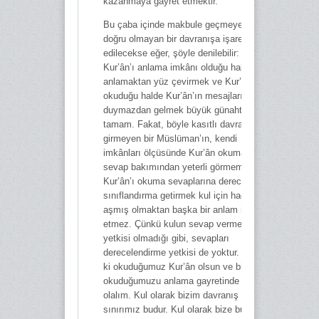
kazanmaya gayret etmektir.
Bu çaba içinde makbule geçmeyen ve
doğru olmayan bir davranışa işaret
edilecekse eğer, şöyle denilebilir:
Kur’ân’ı anlama imkânı olduğu halde
anlamaktan yüz çevirmek ve Kur’ân’ı
okuduğu halde Kur’ân’ın mesajlarını
duymazdan gelmek büyük günahtır. Bu
tamam. Fakat, böyle kasıtlı davranışa
girmeyen bir Müslüman’ın, kendi
imkânları ölçüsünde Kur’ân okumasını
sevap bakımından yeterli görmemek,
Kur’ân’ı okuma sevaplarına derece ve
sınıflandırma getirmek kul için haddi
aşmış olmaktan başka bir anlam ihtiva
etmez. Çünkü kulun sevap verme
yetkisi olmadığı gibi, sevapları
derecelendirme yetkisi de yoktur. Yeter
ki okuduğumuz Kur’ân olsun ve biz
okuduğumuzu anlama gayretinde
olalım. Kul olarak bizim davranış
sınırımız budur. Kul olarak bize bu