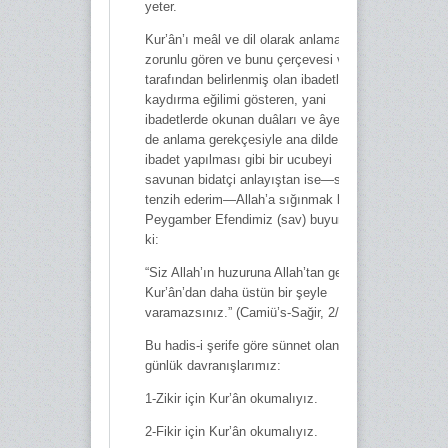
yeter.
Kur’ân’ı meâl ve dil olarak anlamayı
zorunlu gören ve bunu çerçevesi vahiy
tarafından belirlenmiş olan ibadetlere
kaydırma eğilimi gösteren, yani
ibadetlerde okunan duâları ve âyetleri
de anlama gerekçesiyle ana dilde
ibadet yapılması gibi bir ucubeyi
savunan bidatçi anlayıştan ise—sizi
tenzih ederim—Allah’a sığınmak lâzım.
Peygamber Efendimiz (sav) buyuruyor
ki:
“Siz Allah’ın huzuruna Allah’tan gelen
Kur’ân’dan daha üstün bir şeyle
varamazsınız.” (Camiü’s-Sağir, 2/661)
Bu hadis-i şerife göre sünnet olan
günlük davranışlarımız:
1-Zikir için Kur’ân okumalıyız.
2-Fikir için Kur’ân okumalıyız.