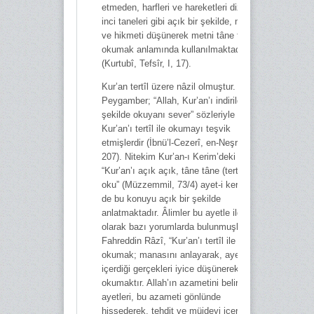
etmeden, harfleri ve hareketleri dizilmiş
inci taneleri gibi açık bir şekilde, mana
ve hikmeti düşünerek metni tâne tâne
okumak anlamında kullanılmaktadır
(Kurtubî, Tefsîr, I, 17).
Kur’an tertîl üzere nâzil olmuştur. Hz.
Peygamber; “Allah, Kur’an’ı indirildiği
şekilde okuyanı sever” sözleriyle
Kur’an’ı tertîl ile okumayı teşvik
etmişlerdir (İbnü’l-Cezerî, en-Neşr, I,
207). Nitekim Kur’an-ı Kerim’deki
“Kur’an’ı açık açık, tâne tâne (tertîl ile)
oku” (Müzzemmil, 73/4) ayet-i kerîmesi
de bu konuyu açık bir şekilde
anlatmaktadır. Âlimler bu ayetle ilgili
olarak bazı yorumlarda bulunmuşlardır.
Fahreddin Râzî, “Kur’an’ı tertîl ile
okumak; manasını anlayarak, ayetlerin
içerdiği gerçekleri iyice düşünerek
okumaktır. Allah’ın azametini belirten
ayetleri, bu azameti gönlünde
hissederek, tehdit ve müjdeyi içeren