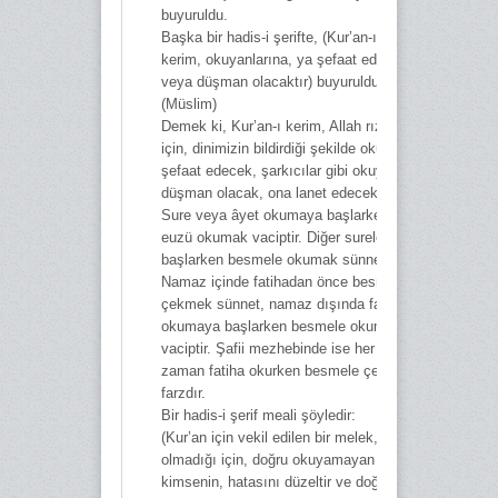
buyuruldu.
Başka bir hadis-i şerifte, (Kur’an-ı
kerim, okuyanlarına, ya şefaat edecek
veya düşman olacaktır) buyuruldu.
(Müslim)
Demek ki, Kur’an-ı kerim, Allah rızası
için, dinimizin bildirdiği şekilde okuyana
şefaat edecek, şarkıcılar gibi okuyana
düşman olacak, ona lanet edecektir.
Sure veya âyet okumaya başlarken
euzü okumak vaciptir. Diğer surelere
başlarken besmele okumak sünnettir.
Namaz içinde fatihadan önce besmele
çekmek sünnet, namaz dışında fatiha
okumaya başlarken besmele okumak
vaciptir. Şafii mezhebinde ise her
zaman fatiha okurken besmele çekmek
farzdır.
Bir hadis-i şerif meali şöyledir:
(Kur’an için vekil edilen bir melek, Arap
olmadığı için, doğru okuyamayan
kimsenin, hatasını düzeltir ve doğru