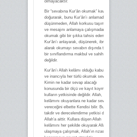
olmayacaktır.
Bir “sevabına Kur’ân okumak” kavramı
doğurarak, bunu Kur’ân’ı anlamadan,
düşünmeden, Allah korkusu taşımadan
ve mesajını anlamaya çalışmadan
okumak gibi bir şıkka tahsis eden ve
Kur’ân’ı anlayarak, düşünerek, ibret
alarak okumayı sevabın dışında tutan
bir sınıflandırma makbul ve sahih
değildir.
Kur’ân’ı Allah kelâmı olduğu kabulüyle
ve inancıyla her türlü okumak sevaptır.
Kimin ne kadar sevap alacağı
konusunda bir ölçü ve kayıt koymak
kulların yetkisinde değildir. Allah, Kendi
kelâmını okuyanlara ne kadar sevap
vereceğini elbette Kendisi bilir. Bunu
takdir ve derecelendirme yetkisi de
Allah’a aittir. Kullara düşen Allah
kelâmını her şekilde okuyarak Allah’a
ulaşmaya çalışmak, Allah’ın rızasını