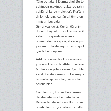
“Oku ey adam! Durma oku! Bu tecellî
sekînedir (sekînet, vakar ve rahmet
yüklü ruhlar ve melekler). Kur’ân’ı
dinlemek için, Kur’ân’a hürmeten
inmiştir” buyurdu.
Şimdi yaz geldi; Kur’ân öğrenimi
dönemi başladı. Çocuklarımıza Allah
kelâmını öğretebileceğimiz,
öğrenmelerine kapı açabileceğimiz,
yardımcı olabileceğimiz altın günlerin
içinde bulunuyoruz.
Artık bu günlerde okul döneminin
yorgunluklarını da attılar üzerlerinden.
Mutlaka değerlendirelim. Çocuklarımız,
kendi Yaratıcılarının öz kelâmıyla bire
bir muhatap olsunlar; okusunlar,
öğrensinler.
Câmilerimiz, Kur’ân Kurslarımız,
dershanelerimiz hizmete hazır.
Birbirinden değerli gönüllü Kur’ân
öğreticilerimiz çocuklarımızı altın