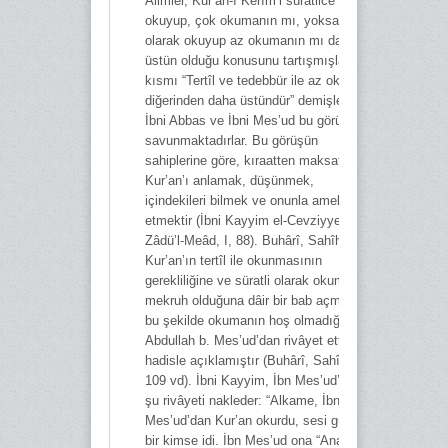
Âlimler, Kur’an-ı Kerîm’i süratlice
okuyup, çok okumanın mı, yoksa ağır
olarak okuyup az okumanın mı daha
üstün olduğu konusunu tartışmışlar, bir
kısmı “Tertîl ve tedebbür ile az okumak
diğerinden daha üstündür” demişlerdir.
İbni Abbas ve İbni Mes’ud bu görüşü
savunmaktadırlar. Bu görüşün
sahiplerine göre, kıraatten maksat;
Kur’an’ı anlamak, düşünmek,
içindekileri bilmek ve onunla amel
etmektir (İbni Kayyim el-Cevziyye,
Zâdü’l-Meâd, I, 88). Buhârî, Sahîh’inde
Kur’an’ın tertîl ile okunmasının
gerekliliğine ve süratli olarak okumanın
mekruh olduğuna dâir bir bab açmış ve
bu şekilde okumanın hoş olmadığını
Abdullah b. Mes’ud’dan rivâyet ettiği bir
hadisle açıklamıştır (Buhârî, Sahîh, VI,
109 vd). İbni Kayyim, İbn Mes’ud’dan
şu rivâyeti nakleder: “Alkame, İbn
Mes’ud’dan Kur’an okurdu, sesi güzel
bir kimse idi. İbn Mes’ud ona “Anam