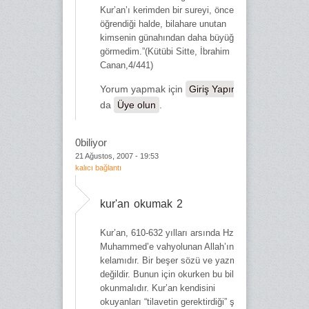
Kur’an’ı kerimden bir sureyi, önce
öğrendiği halde, bilahare unutan
kimsenin günahından daha büyüğünü
görmedim.”(Kütübi Sitte, İbrahim
Canan,4/441)
Yorum yapmak için
Giriş Yapın
ya
da
Üye olun
.
0biliyor
21 Ağustos, 2007 - 19:53
kalıcı bağlantı
kur'an okumak 2
Kur’an, 610-632 yılları arsında Hz.
Muhammed’e vahyolunan Allah’ın
kelamıdır. Bir beşer sözü ve yazması
değildir. Bunun için okurken bu bilinçle
okunmalıdır. Kur’an kendisini
okuyanları “tilavetin gerektirdiği” şekilde