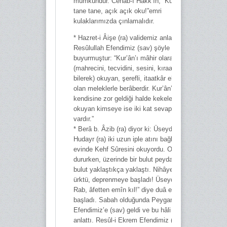
mümkündür. Cenâb-ı Hakk’ın, “Kur’ân’ı
tane tane, açık açık oku!”emri
kulaklarımızda çınlamalıdır.
* Hazret-i Âişe (ra) validemiz anlatır:
Resûlullah Efendimiz (sav) şöyle
buyurmuştur: “Kur’ân’ı mâhir olarak
(mahrecini, tecvidini, sesini, kıraatini
bilerek) okuyan, şerefli, itaatkâr elçiler
olan meleklerle berâberdir. Kur’ân’ı
kendisine zor geldiği halde kekeleyerek
okuyan kimseye ise iki kat sevap
vardır.”
* Berâ b. Âzib (ra) diyor ki: Üseyd b.
Hudayr (ra) iki uzun iple atını bağlamış,
evinde Kehf Sûresini okuyordu. Okuyup
dururken, üzerinde bir bulut peyda oldu,
bulut yaklaştıkça yaklaştı. Nihâyet at
ürktü, deprenmeye başladı! Üseyd: “Yâ
Rab, âfetten emîn kıl!” diye duâ etmeye
başladı. Sabah olduğunda Peygamber
Efendimiz’e (sav) geldi ve bu hâli
anlattı. Resûl-i Ekrem Efendimiz (asm):