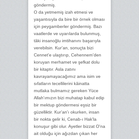
göndermiş.
O da yetmemiş izah etmesi ve
yaşantısıyla da bire bir örnek olması
için peygamberler göndermiş. Bazı
vaatlerde ve uyarılarda bulunmuş,
tâki insanoğlu imtihanını başarıyla
verebilsin. Kur'an, sonuçta bizi
Cennet'e ulaştırıp, Cehennem'den
koruyan merhamet ve şefkat dolu
bir kitaptır. Asla zatını
kavrayamayacağımız ama isim ve
sıfatların tecellilerini kâinatta
mutlaka bulmamız gereken Yüce
Allah'ımızın bizi muhatap kabul edip
bir mektup göndermesi eşsiz bir
güzelliktir. Kur'an'ı okurken, insan
bir nokta gelir ki, Cenab-ı Hak'la
konuşur gibi olur. Ayetler bizzat O'na
ait olduğu için ağızdan çıkan her