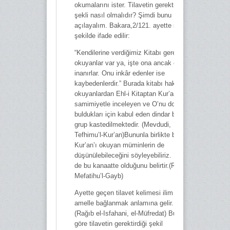
okumalarını ister. Tilavetin gerektirdiği
şekli nasıl olmalıdır? Şimdi bunu
açılayalım. Bakara,2/121. ayette şu
şekilde ifade edilir:
“Kendilerine verdiğimiz Kitabı gereğince
okuyanlar var ya, işte ona ancak onlar
inanırlar. Onu inkâr edenler ise
kaybedenlerdir.” Burada kitabı hakkıyla
okuyanlardan Ehl-i Kitaptan Kur’an’ı
samimiyetle inceleyen ve O’nu doğru
buldukları için kabul eden dindar bir
grup kastedilmektedir. (Mevdudi,
Tefhimu’l-Kur’an)Bununla birlikte biz
Kur’an’ı okuyan müminlerin de
düşünülebileceğini söyleyebiliriz. Razi
de bu kanaatte olduğunu belirtir.(Razi,
Mefatihu’l-Gayb)
Ayette geçen tilavet kelimesi ilim ve
amelle bağlanmak anlamına gelir.
(Rağıb el-Isfahani, el-Müfredat) Buna
göre tilavetin gerektirdiği şekil