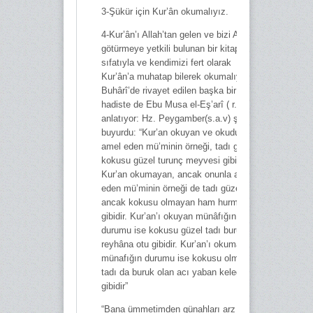
3-Şükür için Kur’ân okumalıyız.
4-Kur’ân’ı Allah’tan gelen ve bizi Allah’a
götürmeye yetkili bulunan bir kitap
sıfatıyla ve kendimizi fert olarak
Kur’ân’a muhatap bilerek okumalıyız.
Buhârî’de rivayet edilen başka bir
hadiste de Ebu Musa el-Eş’arî ( r.a)
anlatıyor: Hz. Peygamber(s.a.v) şöyle
buyurdu: “Kur’an okuyan ve okuduğuyla
amel eden mü’minin örneği, tadı güzel
kokusu güzel turunç meyvesi gibidir.
Kur’an okumayan, ancak onunla amel
eden mü’minin örneği de tadı güzel
ancak kokusu olmayan ham hurma
gibidir. Kur’an’ı okuyan münâfığın
durumu ise kokusu güzel tadı buruk
reyhâna otu gibidir. Kur’an’ı okumayan
münafığın durumu ise kokusu olmayan,
tadı da buruk olan acı yaban keleği
gibidir”
“Bana ümmetimden günahları arz edildi.