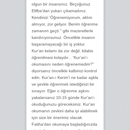
olgun bir insansınız. Birçoğunuz
Elifba'dan yukarı çıkamadınız.
Kendinizi 'Öğrenemiyorum, aklım
almıyor, zor geliyor. Benim öğrenme
zamanım geçti.'' gibi mazeretlerle
kandırıyorsunuz. Öncelikle insanın
başaramayacağı bir iş yoktur.
Kur'an kelamı da zor değil, bilakis
öğrenilmesi kolaydır... 'Kur'an'ı
okumasını neden öğrenemedim?''
diyorsanız öncelikle kalbinizi kontrol
edin. Kur'an-ı Kerim'i ne kadar aşkla
ve şevkle öğrenmek istediğinizi bir
sınayın. Eğer o öğrenme aşkını
yakalarsanız 10-15 günde Kur'an'ı
okuduğunuzu göreceksiniz. Kur'an
okumanın zevkini daha iyi alabilmek
için size bir önerimiz olacak:
Fatiha'dan okumaya başladığınızda