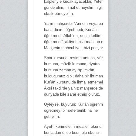
kalpleriyle kucaklayacaklar. Yeter ki biz
gönderelim, ihmal etmeyelim, ilgimizi
eksik etmeyelim.
Yarın mahşerde, “Annem veya babam
bana dînimi öğretmedi, Kur’ân’ı
öğretmedi. Allah’ım, senin kelâmını
öğretmedi” şikâyeti bizi mahcup eder.
Mahşerin mahcubiyeti bizi perişan eder.
Spor kursuna, resim kursuna, yüzme
kursuna, müzik kursuna, tiyatro
kursuna zaman ayırıp imkân
bulduğumuz gibi; daha bir ihtimamla
Kur’ân kursunu da ihmal etmemeliyiz.
Aksi takdirde yalnız mahşerde değil;
dünyada bile zarar etmiş oluruz.
Öyleyse, buyurun; Kur’ân öğrenmeyi ve
öğretmeyi bir seferberlik haline
getirelim.
Âyet-i kerimelerin mealleri okunurken
bunlardan önce besmele okunur