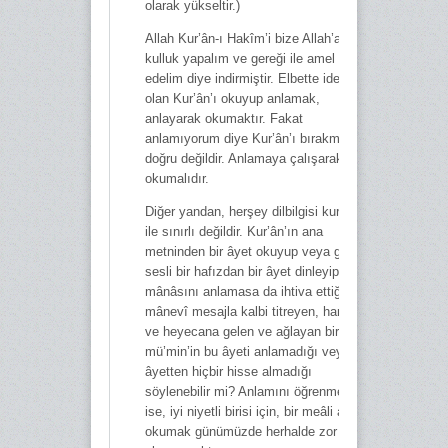
olarak yükseltir.)
Allah Kur’ân-ı Hakîm’i bize Allah’a
kulluk yapalım ve gereği ile amel
edelim diye indirmiştir. Elbette ideal
olan Kur’ân’ı okuyup anlamak,
anlayarak okumaktır. Fakat
anlamıyorum diye Kur’ân’ı bırakmak da
doğru değildir. Anlamaya çalışarak
okumalıdır.
Diğer yandan, herşey dilbilgisi kuralları
ile sınırlı değildir. Kur’ân’ın ana
metninden bir âyet okuyup veya güzel
sesli bir hafızdan bir âyet dinleyip,
mânâsını anlamasa da ihtiva ettiği
mânevî mesajla kalbi titreyen, hararete
ve heyecana gelen ve ağlayan bir
mü’min’in bu âyeti anlamadığı veya bu
âyetten hiçbir hisse almadığı
söylenebilir mi? Anlamını öğrenmek için
ise, iyi niyetli birisi için, bir meâli açıp
okumak günümüzde herhalde zor