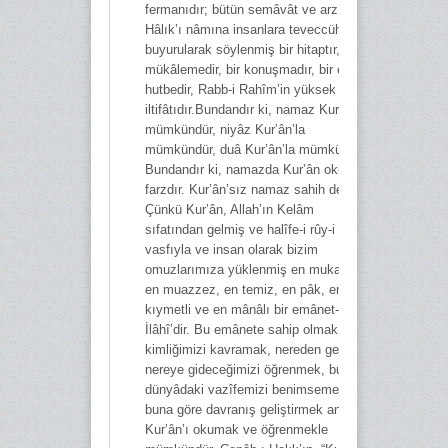
fermanıdır; bütün semâvât ve arzın
Hâlık’ı nâmına insanlara teveccüh
buyurularak söylenmiş bir hitaptır, bir
mükâlemedir, bir konuşmadır, bir ezelî
hutbedir, Rabb-i Rahîm’in yüksek bir
iltifâtıdır.Bundandır ki, namaz Kur’ân’la
mümkündür, niyâz Kur’ân’la
mümkündür, duâ Kur’ân’la mümkündür.
Bundandır ki, namazda Kur’ân okumak
farzdır. Kur’ân’sız namaz sahih değildir.
Çünkü Kur’ân, Allah’ın Kelâm
sıfatından gelmiş ve halîfe-i rûy-i zemîn
vasfıyla ve insan olarak bizim
omuzlarımıza yüklenmiş en mukaddes,
en muazzez, en temiz, en pâk, en
kıymetli ve en mânâlı bir emânet-i
İlâhî’dir. Bu emânete sahip olmak,
kimliğimizi kavramak, nereden gelip
nereye gideceğimizi öğrenmek, bu
dünyâdaki vazîfemizi benimsemek ve
buna göre davranış geliştirmek ancak
Kur’ân’ı okumak ve öğrenmekle