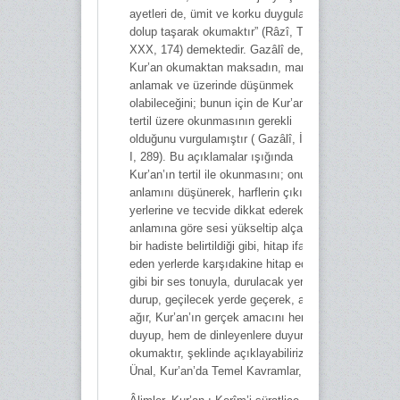
ayetleri de, ümit ve korku duygularıyla
dolup taşarak okumaktır” (Râzî, Tefsîr,
XXX, 174) demektedir. Gazâlî de,
Kur’an okumaktan maksadın, manasını
anlamak ve üzerinde düşünmek
olabileceğini; bunun için de Kur’an’ın
tertil üzere okunmasının gerekli
olduğunu vurgulamıştır ( Gazâlî, İhyâ,
I, 289). Bu açıklamalar ışığında
Kur’an’ın tertil ile okunmasını; onun
anlamını düşünerek, harflerin çıkış
yerlerine ve tecvide dikkat ederek,
anlamına göre sesi yükseltip alçaltarak,
bir hadiste belirtildiği gibi, hitap ifade
eden yerlerde karşıdakine hitap eder
gibi bir ses tonuyla, durulacak yerde
durup, geçilecek yerde geçerek, ağır
ağır, Kur’an’ın gerçek amacını hem
duyup, hem de dinleyenlere duyurarak
okumaktır, şeklinde açıklayabiliriz (Ali
Ünal, Kur’an’da Temel Kavramlar, 71).