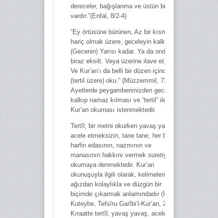
dereceler, bağışlanma ve üstün bir rızık
vardır.”(Enfal, 8/2-4)
“Ey örtüsüne bürünen, Az bir kısmı
hariç olmak üzere, geceleyin kalk:
(Gecenin) Yarısı kadar. Ya da ondan da
biraz eksilt. Veya üzerine ilave et. (3)
Ve Kur’an’ı da belli bir düzen içinde
(tertil üzere) oku.” (Müzzemmil, 73/1-4)
Ayetlerde peygamberimizden gece
kalkıp namaz kılması ve “tertil” ile
Kur’an okuması istenmektedir.
Tertîl; bir metni okurken yavaş yavaş,
acele etmeksizin, tane tane, her bir
harfin edasının, nazmının ve
manasının hakkını vermek suretiyle
okumaya denmektedir. Kur’an
okunuşuyla ilgili olarak, kelimeleri
ağızdan kolaylıkla ve düzgün bir
biçimde çıkarmak anlamındadır (İbni
Kuteybe, Tefsîru Garîbi’l-Kur’an, 262).
Kıraatte tertîl; yavaş yavaş, acele