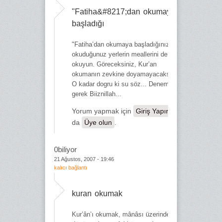
"Fatiha&#8217;dan okumaya
başladığı
"Fatiha’dan okumaya başladığınızda
okuduğunuz yerlerin meallerini de
okuyun. Göreceksiniz, Kur’an
okumanın zevkine doyamayacaksınız"
O kadar dogru ki su söz... Denemek
gerek Biiznillah...
Yorum yapmak için
Giriş Yapın
ya
da
Üye olun
.
0biliyor
21 Ağustos, 2007 - 19:46
kalıcı bağlantı
kuran okumak
Kur’ân’ı okumak, mânâsı üzerinde