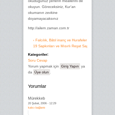
okuduğunuz yerlerin meallerini de
okuyun. Göreceksiniz, Kur'an
okumanın zevkine
doyamayacaksınız
http://ailem.zaman.com.tr
‹ Falcılık, Bâtıl inanç ve Hurafeler
19 Sapkınları ve Mısırlı Reşat Sapığı... ›
Kategoriler:
Soru Cevap
Yorum yapmak için
Giriş Yapın
ya
da
Üye olun
.
Yorumlar
Mürekkeb
20 Şubat, 2006 - 12:29
kalıcı bağlantı