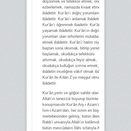
düşünmek ve tefekkür etmek, onu
ezberlemek, namazda kıraat etmek
ibâdettir. Kur’ân’ı doğru yorumlamak
ibâdettir. Kur’ân’ı anlamak ibâdettir.
Kur’ân’ı öğrenmek ibadettir. Kur’ân’ı
yaşamak ibâdettir. Kur’ân’ın doğru
yorumları olan tefsirlerini mütalâa
etmek ibâdettir. Kur’ân’ı hatim niyetiyle
baştan sona okumak, bitirip yeniden
başlamak, okudukça tefekkürü
artırmak, okudukça feyiz almak,
okudukça kulluğun sırrına ermek,
ibâdetin inceliğine vâkıf olmak ibâdettir.
Kur’ân ile A’dan Z’ye meşgul olmak
ibâdettir.
Kur’ân,yerin ve göğün sahibi olan
Allah’ın tenezzül buyurup bizimle
konuşmasıdır.Kur’ân Arş-ı Azam’dan,
İsm-i Azam’dan, her ismin en büyük
mertebesinden gelmiş; bütün âlemlerin
Rabb’i unvanıyla Allah’ın kelâmıdır;
bütün mevcûdatın İlâhı sıfatıyla Allah’ın