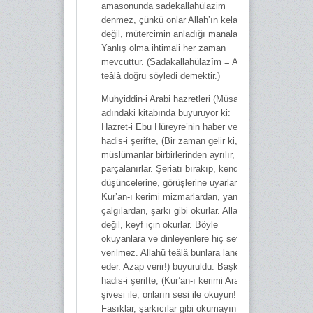
amasonunda sadekallahülazim
denmez, çünkü onlar Allah’ın kelamı
değil, mütercimin anladığı manalardır.
Yanlış olma ihtimali her zaman
mevcuttur. (Sadakallahülazîm = Allahü
teâlâ doğru söyledi demektir.)
Muhyiddin-i Arabi hazretleri (Müsamere)
adındaki kitabında buyuruyor ki:
Hazret-i Ebu Hüreyre’nin haber verdiği
hadis-i şerifte, (Bir zaman gelir ki,
müslümanlar birbirlerinden ayrılır,
parçalanırlar. Şeriatı bırakıp, kendi
düşüncelerine, görüşlerine uyarlar.
Kur’an-ı kerimi mizmarlardan, yani
çalgılardan, şarkı gibi okurlar. Allah için
değil, keyf için okurlar. Böyle
okuyanlara ve dinleyenlere hiç sevap
verilmez. Allahü teâlâ bunlara lanet
eder. Azap verir!) buyuruldu. Başka bir
hadis-i şerifte, (Kur’an-ı kerimi Arap
şivesi ile, onların sesi ile okuyun!
Fasıklar, şarkıcılar gibi okumayın!)