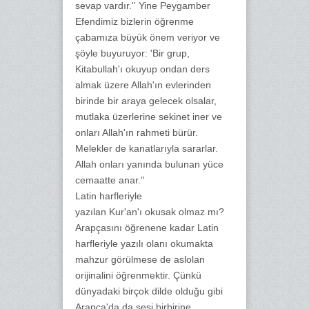
sevap vardır.'' Yine Peygamber
Efendimiz bizlerin öğrenme
çabamıza büyük önem veriyor ve
şöyle buyuruyor: 'Bir grup,
Kitabullah'ı okuyup ondan ders
almak üzere Allah'ın evlerinden
birinde bir araya gelecek olsalar,
mutlaka üzerlerine sekinet iner ve
onları Allah'ın rahmeti bürür.
Melekler de kanatlarıyla sararlar.
Allah onları yanında bulunan yüce
cemaatte anar.''
Latin harfleriyle
yazılan Kur'an'ı okusak olmaz mı?
Arapçasını öğrenene kadar Latin
harfleriyle yazılı olanı okumakta
mahzur görülmese de aslolan
orijinalini öğrenmektir. Çünkü
dünyadaki birçok dilde olduğu gibi
Arapça'da da sesi birbirine