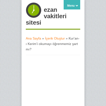
Menu
ezan
vakitleri
sitesi
Ana Sayfa
»
İçerik Oluştur
» Kur'an-
ı Kerim'i okumayı öğrenmemiz şart
Buradasınız
mı?