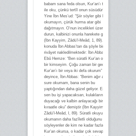
babam sana feda olsun, Kur’an’ı tertil
ile oku, çünkü tertîl onun süsüdür” dedi.
Yine İbn Mes’ud: “Şiir söyler gibi Kur’an
okumayın, çürük hurma atar gibi
dağıtmayın. O’nun incelikleri üzerinde
durun, kalbinizi onunla harekete geçirin”
(İbn Kayyim, Zâdü’l-Meâd, 1, 89). Bu
konuda İbn Abbas’tan da şöyle bir
rivâyet nakledilmektedir: İbn Abbas’a
Ebû Hemze: “Ben süratli Kur’an okuyan
bir kimseyim. Çoğu zaman bir gecede
Kur’an’ı bir veya iki defa okurum”
deyince, İbn Abbas: “Benim ağır ağır bir
sure okumam, bana senin bu
yaptığından daha güzel geliyor. Eğer
sen bu işi yapacaksan, kulakların
duyacağı ve kalbin anlayacağı bir
kıraatle oku” demiştir (İbn Kayyim,
Zâdü’l-Meâd, I, 89). Süratli okuyup, çok
okumanın daha fazîletli olduğunu
söyleyenler de kim ne kadar fazla
Kur’an okursa, o kadar çok sevap