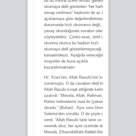
da bu minval üzere olması gerekir. Hızlı
okumaya delil gösterilen “her harfe
sevap verilmesi” hadisinin de az önceki
açıklamaya göre değerlendirilmesi
durumunda hızlı okumanın değil, yavaş
yavaş okunduğunda sevabın olacağını
söyleyebiliriz. Çünkü esas, tertil üzere
okunma olunca bu hadisin hızlı
okumaya delil gösterilemeyeceği
kanaatindeyiz. Aşağıda vereceğimiz
rivayetler de buna açıklık
kazandırmaktadır:
Hz. Enes’ten, Allah Rasulü’nün kıraatı
sorulmuştu. O da cevaben dedi ki:
Allah Rasulü kıraat ettiğinde kelimeleri
uzatırdı. “Mesela, Allah, Rahman,
Rahim kelimelerini med ile (çekerek)
okurdu.” (Buhari) . Aynı soru Ümmü
Seleme’den soruldu. O da şöyle cevap
verdi: “Allah Rasulü tane tane ve ara
vererek okur, her ayet üzerinde dururdu.
Meselâ, Elhamdülillahi-Rabbil-Alemin