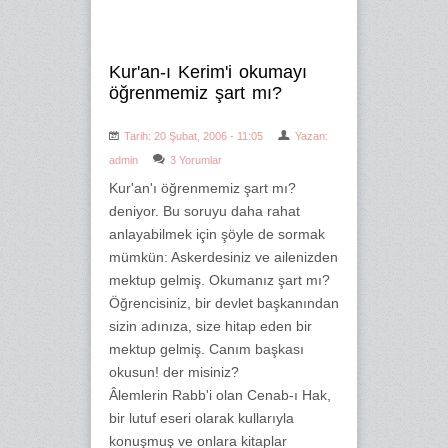
Kur'an-ı Kerim'i okumayı
öğrenmemiz şart mı?
Tarih: 20 Şubat, 2006 - 11:05
Yazan:
admin
3 Yorumlar
Kur'an'ı öğrenmemiz şart mı?
deniyor. Bu soruyu daha rahat
anlayabilmek için şöyle de sormak
mümkün: Askerdesiniz ve ailenizden
mektup gelmiş. Okumanız şart mı?
Öğrencisiniz, bir devlet başkanından
sizin adınıza, size hitap eden bir
mektup gelmiş. Canım başkası
okusun! der misiniz?
Âlemlerin Rabb'i olan Cenab-ı Hak,
bir lutuf eseri olarak kullarıyla
konuşmuş ve onlara kitaplar