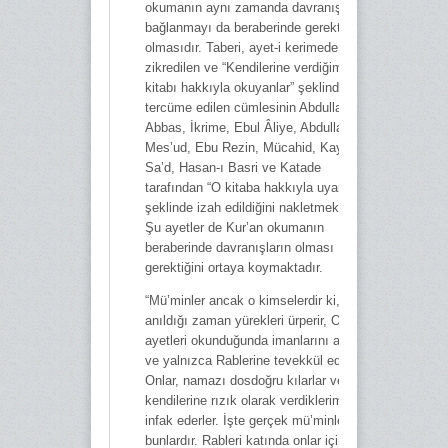
okumanın aynı zamanda davranışla
bağlanmayı da beraberinde gerektiriyor
olmasıdır. Taberi, ayet-i kerimede
zikredilen ve “Kendilerine verdiğimiz
kitabı hakkıyla okuyanlar” şeklinde
tercüme edilen cümlesinin Abdullah b.
Abbas, İkrime, Ebul Âliye, Abdullah b.
Mes’ud, Ebu Rezin, Mücahid, Kays b.
Sa’d, Hasan-ı Basri ve Katade
tarafından “O kitaba hakkıyla uyarlar”
şeklinde izah edildiğini nakletmektedir.
Şu ayetler de Kur’an okumanın
beraberinde davranışların olması
gerektiğini ortaya koymaktadır.
“Mü’minler ancak o kimselerdir ki, Allah
anıldığı zaman yürekleri ürperir, O’nun
ayetleri okunduğunda imanlarını arttırır
ve yalnızca Rablerine tevekkül ederler.
Onlar, namazı dosdoğru kılarlar ve
kendilerine rızık olarak verdiklerimizden
infak ederler. İşte gerçek mü’minler
bunlardır. Rableri katında onlar için