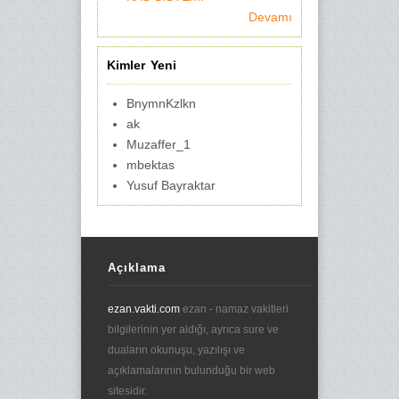
Devamı
Kimler Yeni
BnymnKzlkn
ak
Muzaffer_1
mbektas
Yusuf Bayraktar
Açıklama
ezan.vakti.com
ezan - namaz vakitleri
bilgilerinin yer aldığı, ayrıca sure ve
duaların okunuşu, yazılışı ve
açıklamalarının bulunduğu bir web
sitesidir.