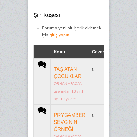
Şiir Köşesi
Foruma yeni bir içerik eklemek
için
giriş yapın
.
Konu
Cevaplar
Son yanıt
Normal konu
TAŞ ATAN
0
n/a
ÇOCUKLAR
ORHAN AFACAN
tarafından 13 yıl 1
ay 11 ay önce
Normal konu
PRYGAMBER
0
n/a
SEVGİNİNİ
ÖRNEĞİ
ORHAN AFACAN