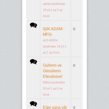
admin
tarafından
18 yıl 1 ay 2 ay
önce
Normal konu
IŞIK ADAM -
0
n/a
MFG-
ALP-EREN
tarafından 19 yıl 1
ay 1 ay önce
Normal konu
Güllerin ve
0
n/a
Gönüllerin
Efendisine!
Râbia
tarafından
19 yıl 1 ay 6 ay
önce
Normal konu
Eğer sana yâr
0
n/a