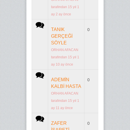
tarafından 15 yıl 1
ay 2 ay önce
Normal konu
TANIK
0
n/a
GERÇEĞİ
SÖYLE
ORHAN AFACAN
tarafından 15 yıl 1
ay 10 ay önce
Normal konu
ADEMİN
0
n/a
KALBİ HASTA
ORHAN AFACAN
tarafından 15 yıl 1
ay 11 ay önce
Normal konu
ZAFER
0
n/a
İŞARETİ