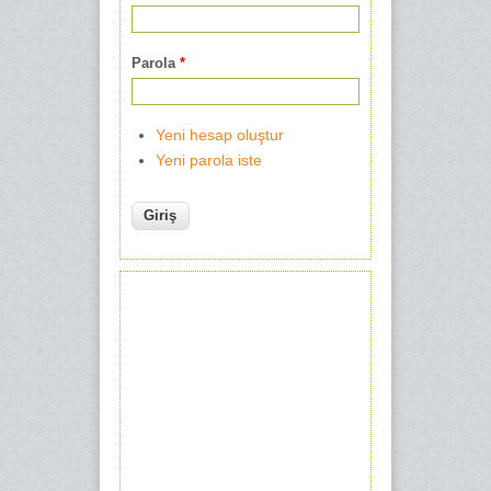
Parola
*
Yeni hesap oluştur
Yeni parola iste