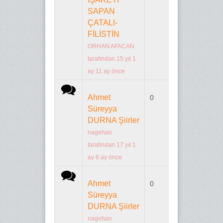
SAPAN
ÇATALI-
FİLİSTİN
ORHAN AFACAN
tarafından 15 yıl 1
ay 11 ay önce
Normal konu
Ahmet
0
n/a
Süreyya
DURNA Şiirler
nagehan
tarafından 17 yıl 1
ay 6 ay önce
Normal konu
Ahmet
0
n/a
Süreyya
DURNA Şiirler
nagehan