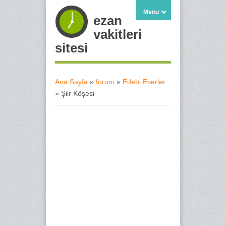
Menu
ezan
vakitleri
sitesi
Ana Sayfa
»
forum
»
Edebi Eserler
» Şiir Köşesi
Buradasınız