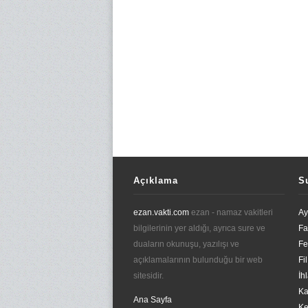
Açıklama
S
ezan.vakti.com
ezan - namaz vakitleri
Ay
bilgilerinin yer aldığı, ayrıca sure ve
Fa
duaların okunuşu, yazılışı ve
Fe
açıklamalarının bulunduğu bir web
Fi
sitesidir.
İh
Ka
Ana Sayfa
Ke