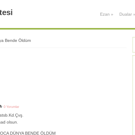
tesi
Ezan
»
Dualar
ya Bende Öldüm
0 Yorumlar
stsb.Kd.Çvş.
şad olsun.
KOCA DÜNYA BENDE ÖLDÜM