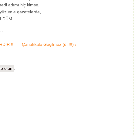
edi adımı hiç kimse,
 yüzümle gazetelerde,
ÖLDÜM.
..
ARDIR !!!
Çanakkale Geçilmez (di !!!) ›
e olun
.