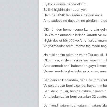
Ey koca dünya bende öldüm,
Belli ki hiçbirinizin haberi yok,
Hem de DİNK' ten sadece bir gün önce,
Ama sadece ne duydun, ne gördün, ne de
Ölümümden hemen sonra kameralar gelm
Halk'ta toplanmadı ellerinde karanfil ve m
Hiçbir devlet büyüğü ve Amerika'da kına
Ve yazmadılar adımı mezar taşımdan başka
Halbuki benim adım öz ve öz Türkçe idi, 
Okunması, söylenmesi ve yazılması onunk
Ama anmadı beni babamdan gayrı kimse, o
Ve yazılmadı başka hiçbir yere adım, an
Ben gencecik fidandım, daha hiç tomurcu
Ve soldurdular beni Lice' de, hayatımın b
Beni de vurdular, ben de öldüm, bilmem
Ama bulamadılar beni vuranları 32 saatte, 
Ben kendi vatanımda, vatanımı vatansızla