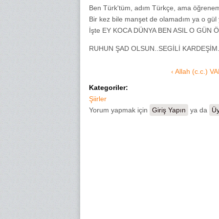
Ben Türk'tüm, adım Türkçe, ama öğrenem
Bir kez bile manşet de olamadım ya o gül
İşte EY KOCA DÜNYA BEN ASIL O GÜN 
RUHUN ŞAD OLSUN..SEGİLİ KARDEŞİM.
‹ Allah (c.c.) V
Kategoriler:
Şiirler
Yorum yapmak için
Giriş Yapın
ya da
Üy