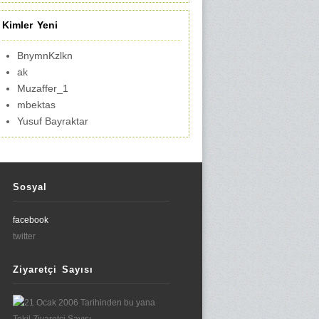
Kimler Yeni
BnymnKzlkn
ak
Muzaffer_1
mbektas
Yusuf Bayraktar
Sosyal
facebook
twitter
Ziyaretçi Sayısı