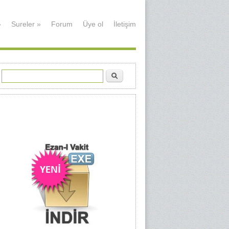
»
Sureler
»
Forum
Üye ol
İletişim
Ara
Arama formu