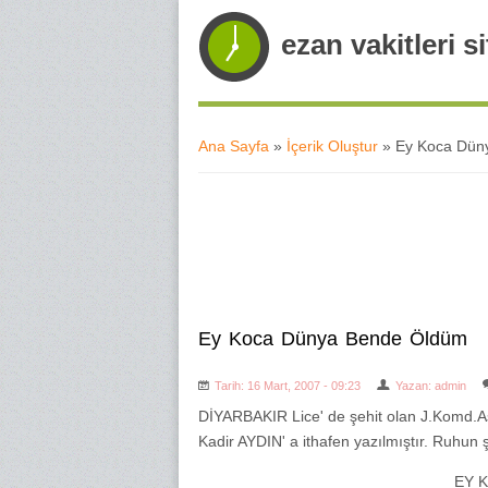
ezan vakitleri si
Ana Sayfa
»
İçerik Oluştur
» Ey Koca Dün
Buradasınız
Ey Koca Dünya Bende Öldüm
Tarih: 16 Mart, 2007 - 09:23
Yazan:
admin
DİYARBAKIR Lice' de şehit olan J.Komd.A
Kadir AYDIN' a ithafen yazılmıştır. Ruhun 
EY 