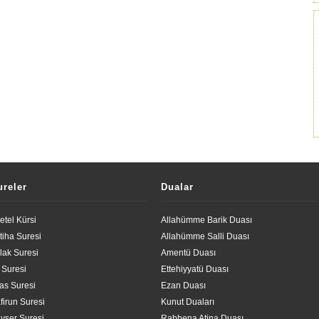
ureler
Dualar
etel Kürsi
Allahümme Barik Duası
tiha Suresi
Allahümme Salli Duası
lak Suresi
Amentü Duası
l Suresi
Ettehiyyatü Duası
las Suresi
Ezan Duası
firun Suresi
Kunut Duaları
vser Suresi
Rabbena Atina Duası