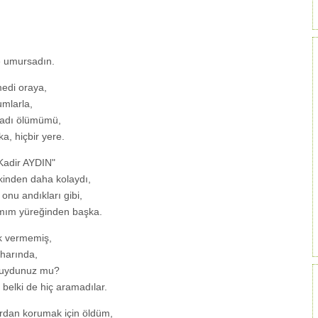
 umursadın.
edi oraya,
umlarla,
madı ölümümü,
, hiçbir yere.
"Kadir AYDIN"
inden daha kolaydı,
nu andıkları gibi,
amım yüreğinden başka.
k vermemiş,
aharında,
 duydunuz mu?
belki de hiç aramadılar.
rdan korumak için öldüm,