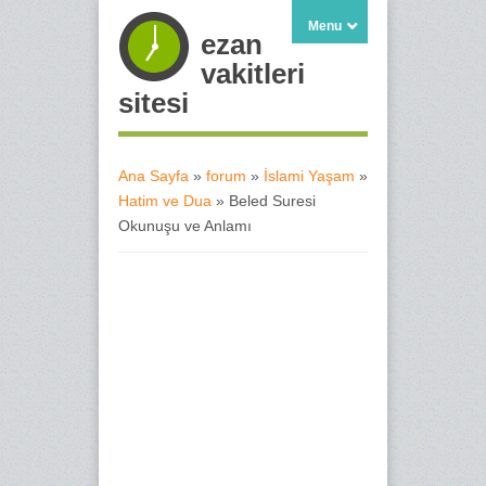
Menu
ezan
vakitleri
sitesi
Ana Sayfa
»
forum
»
İslami Yaşam
»
Hatim ve Dua
» Beled Suresi
Buradasınız
Okunuşu ve Anlamı