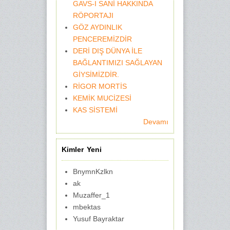
GAVS-I SANİ HAKKINDA
RÖPORTAJI
GÖZ AYDINLIK
PENCEREMİZDİR
DERİ DIŞ DÜNYA İLE
BAĞLANTIMIZI SAĞLAYAN
GİYSİMİZDİR.
RİGOR MORTİS
KEMİK MUCİZESİ
KAS SİSTEMİ
Devamı
Kimler Yeni
BnymnKzlkn
ak
Muzaffer_1
mbektas
Yusuf Bayraktar