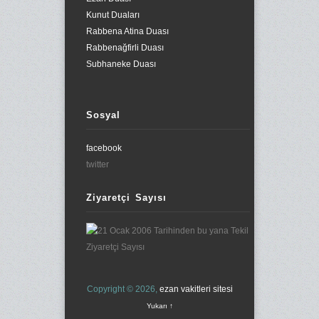
Kunut Duaları
Rabbena Atina Duası
Rabbenağfirli Duası
Subhaneke Duası
Sosyal
facebook
twitter
Ziyaretçi Sayısı
Copyright © 2026,
ezan vakitleri sitesi
Yukarı ↑