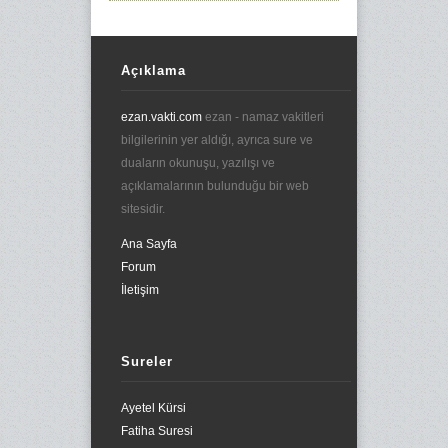
Açıklama
ezan.vakti.com
ezan - namaz vakitleri
bilgilerinin yer aldığı, ayrıca sure ve
duaların okunuşu, yazılışı ve
açıklamalarının bulunduğu bir web
sitesidir.
Ana Sayfa
Forum
İletişim
Sureler
Ayetel Kürsi
Fatiha Suresi