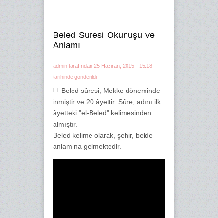
Beled Suresi Okunuşu ve
Anlamı
admin
tarafından 25 Haziran, 2015 - 15:18
tarihinde gönderildi
Beled sûresi, Mekke döneminde
inmiştir ve 20 âyettir. Sûre, adını ilk
âyetteki "el-Beled" kelimesinden
almıştır.
Beled kelime olarak, şehir, belde
anlamına gelmektedir.