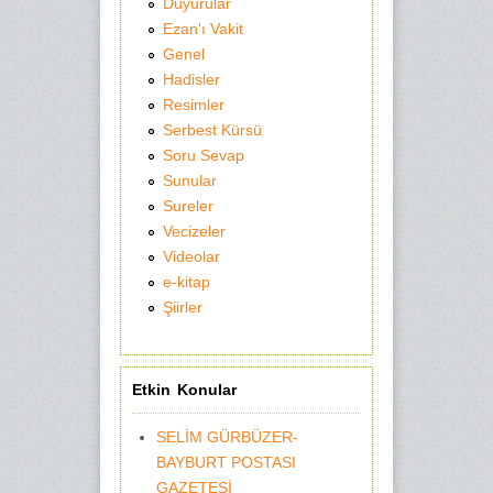
Duyurular
Ezan'ı Vakit
Genel
Hadisler
Resimler
Serbest Kürsü
Soru Sevap
Sunular
Sureler
Vecizeler
Videolar
e-kitap
Şiirler
Etkin Konular
SELİM GÜRBÜZER-
BAYBURT POSTASI
GAZETESİ