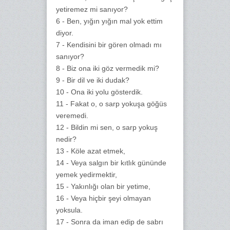
yetiremez mi sanıyor?
6 - Ben, yığın yığın mal yok ettim
diyor.
7 - Kendisini bir gören olmadı mı
sanıyor?
8 - Biz ona iki göz vermedik mi?
9 - Bir dil ve iki dudak?
10 - Ona iki yolu gösterdik.
11 - Fakat o, o sarp yokuşa göğüs
veremedi.
12 - Bildin mi sen, o sarp yokuş
nedir?
13 - Köle azat etmek,
14 - Veya salgın bir kıtlık gününde
yemek yedirmektir,
15 - Yakınlığı olan bir yetime,
16 - Veya hiçbir şeyi olmayan
yoksula.
17 - Sonra da iman edip de sabrı