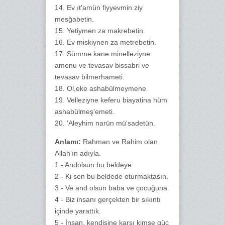
14. Ev ıt'amün fiyyevmin ziy
mesğabetin.
15. Yetiymen za makrebetin.
16. Ev miskiynen za metrebetin.
17. Sümme kane minelleziyne
amenu ve tevasav bissabri ve
tevasav bilmerhameti.
18. Ol,eke ashabülmeymene
19. Velleziyne keferu biayatina hüm
ashabülmeş'emeti.
20. 'Aleyhim narün mü'sadetün.
Anlamı:
Rahman ve Rahim olan
Allah'ın adıyla.
1 - Andolsun bu beldeye
2 - Ki sen bu beldede oturmaktasın.
3 - Ve and olsun baba ve çocuğuna.
4 - Biz insanı gerçekten bir sıkıntı
içinde yarattık.
5 - İnsan, kendisine karşı kimse güç