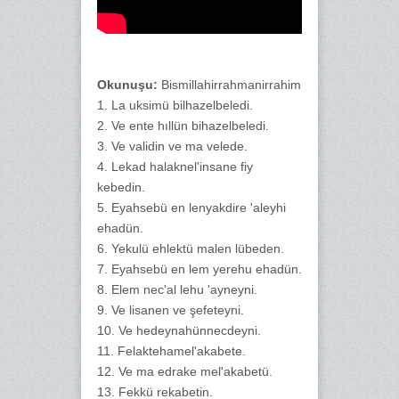
Okunuşu:
Bismillahirrahmanirrahim
1. La uksimü bilhazelbeledi.
2. Ve ente hıllün bihazelbeledi.
3. Ve validin ve ma velede.
4. Lekad halaknel'insane fiy
kebedin.
5. Eyahsebü en lenyakdire 'aleyhi
ehadün.
6. Yekulü ehlektü malen lübeden.
7. Eyahsebü en lem yerehu ehadün.
8. Elem nec'al lehu 'ayneyni.
9. Ve lisanen ve şefeteyni.
10. Ve hedeynahünnecdeyni.
11. Felaktehamel'akabete.
12. Ve ma edrake mel'akabetü.
13. Fekkü rekabetin.