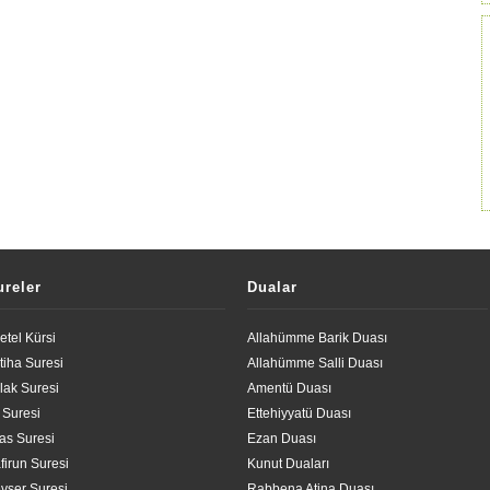
ureler
Dualar
etel Kürsi
Allahümme Barik Duası
tiha Suresi
Allahümme Salli Duası
lak Suresi
Amentü Duası
l Suresi
Ettehiyyatü Duası
las Suresi
Ezan Duası
firun Suresi
Kunut Duaları
vser Suresi
Rabbena Atina Duası