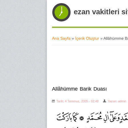
ezan vakitleri si
Ana Sayfa
»
İçerik Oluştur
» Allâhümme Ba
Buradasınız
Allâhümme Barik Duası
Tarih: 4 Temmuz, 2005 - 02:48
Yazan:
admin