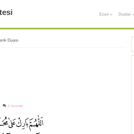
tesi
Ezan
»
Dualar
rik Duası
0 Yorumlar