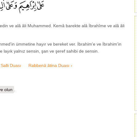
in ve alâ âli Muhammed. Kemâ barekte alâ İbrahîme ve alâ âli
d'in ümmetine hayır ve bereket ver. İbrahim'e ve İbrahim'in
layık yalnız sensin, şan ve şeref sahibi de sensin.
Salli Duası
Rabbenâ âtina Duası ›
e olun
.