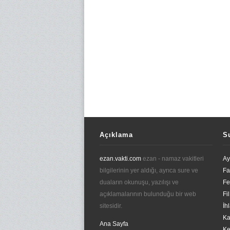
Açıklama
S
ezan.vakti.com
ezan - namaz vakitleri
Ay
bilgilerinin yer aldığı, ayrıca sure ve
Fa
duaların okunuşu, yazılışı ve
Fe
açıklamalarının bulunduğu bir web
Fi
sitesidir.
İh
Ka
Ana Sayfa
Ke