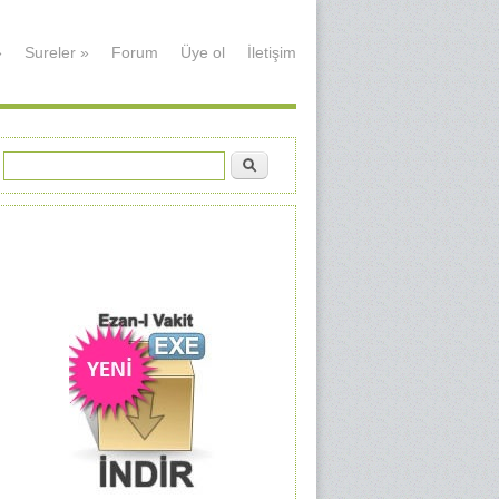
»
Sureler
»
Forum
Üye ol
İletişim
Ara
Arama formu