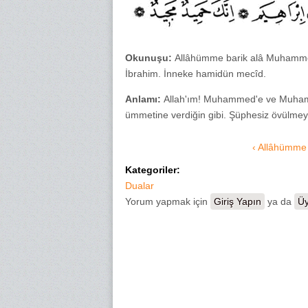
Okunuşu:
Allâhümme barik alâ Muhammed
İbrahim. İnneke hamidün mecîd.
Anlamı:
Allah'ım! Muhammed'e ve Muhamme
ümmetine verdiğin gibi. Şüphesiz övülmeye 
‹ Allâhümme 
Kategoriler:
Dualar
Yorum yapmak için
Giriş Yapın
ya da
Üy