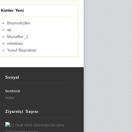
Kimler Yeni
BnymnKzlkn
ak
Muzaffer_1
mbektas
Yusuf Bayraktar
Sosyal
facebook
twitter
Ziyaretçi Sayısı