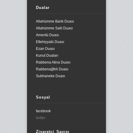
Dualar
Allahümme Barik Duası
Allahümme Salli Duası
Amentü Duası
Ettehiyyatü Duası
Ezan Duası
Kunut Duaları
Rabbena Atina Duası
Rabbenağfirli Duası
Subhaneke Duası
Sosyal
facebook
twitter
Ziyaretçi Sayısı