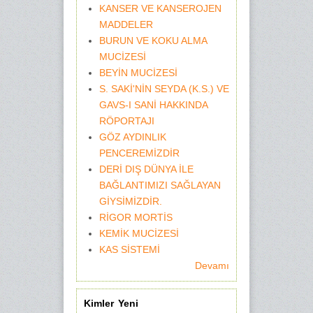
KANSER VE KANSEROJEN
MADDELER
BURUN VE KOKU ALMA
MUCİZESİ
BEYİN MUCİZESİ
S. SAKİ'NİN SEYDA (K.S.) VE
GAVS-I SANİ HAKKINDA
RÖPORTAJI
GÖZ AYDINLIK
PENCEREMİZDİR
DERİ DIŞ DÜNYA İLE
BAĞLANTIMIZI SAĞLAYAN
GİYSİMİZDİR.
RİGOR MORTİS
KEMİK MUCİZESİ
KAS SİSTEMİ
Devamı
Kimler Yeni