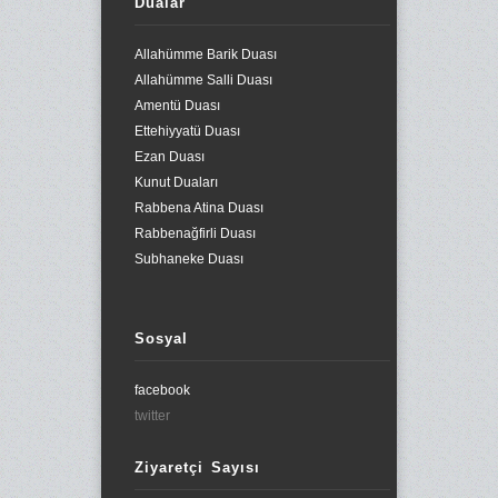
Dualar
Allahümme Barik Duası
Allahümme Salli Duası
Amentü Duası
Ettehiyyatü Duası
Ezan Duası
Kunut Duaları
Rabbena Atina Duası
Rabbenağfirli Duası
Subhaneke Duası
Sosyal
facebook
twitter
Ziyaretçi Sayısı