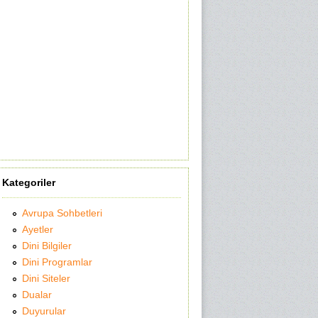
Kategoriler
Avrupa Sohbetleri
Ayetler
Dini Bilgiler
Dini Programlar
Dini Siteler
Dualar
Duyurular