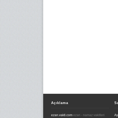
Açıklama
S
ezan.vakti.com
ezan - namaz vakitleri
Ay