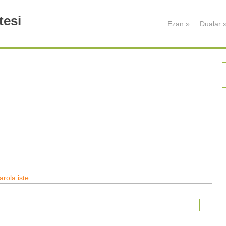
tesi
Ezan
»
Dualar
e)
arola iste