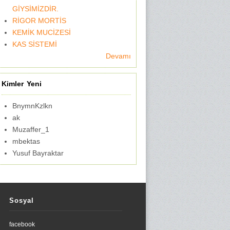
GİYSİMİZDİR.
RİGOR MORTİS
KEMİK MUCİZESİ
KAS SİSTEMİ
Devamı
Kimler Yeni
BnymnKzlkn
ak
Muzaffer_1
mbektas
Yusuf Bayraktar
Sosyal
facebook