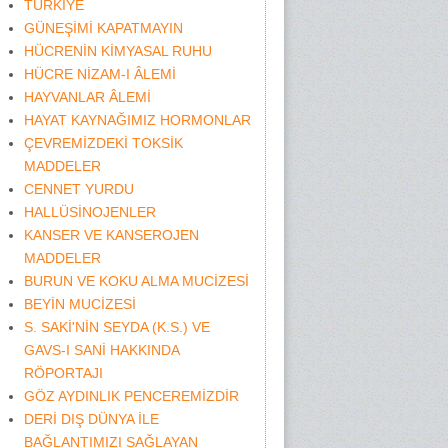
TÜRKİYE
GÜNEŞİMİ KAPATMAYIN
HÜCRENİN KİMYASAL RUHU
HÜCRE NİZAM-I ÂLEMİ
HAYVANLAR ÂLEMİ
HAYAT KAYNAĞIMIZ HORMONLAR
ÇEVREMİZDEKİ TOKSİK
MADDELER
CENNET YURDU
HALLÜSİNOJENLER
KANSER VE KANSEROJEN
MADDELER
BURUN VE KOKU ALMA MUCİZESİ
BEYİN MUCİZESİ
S. SAKİ'NİN SEYDA (K.S.) VE
GAVS-I SANİ HAKKINDA
RÖPORTAJI
GÖZ AYDINLIK PENCEREMİZDİR
DERİ DIŞ DÜNYA İLE
BAĞLANTIMIZI SAĞLAYAN