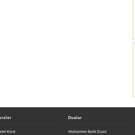
ureler
Dualar
etel Kürsi
Allahümme Barik Duası