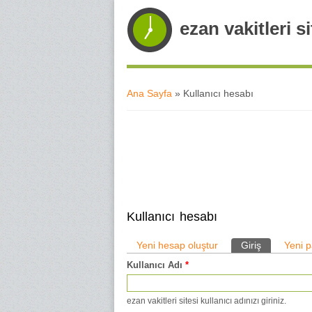
ezan vakitleri si
Ana Sayfa
» Kullanıcı hesabı
Buradasınız
Kullanıcı hesabı
Yeni hesap oluştur
Giriş
(etkin sekm
Yeni p
Kullanıcı Adı
*
Birincil sekmeler
ezan vakitleri sitesi kullanıcı adınızı giriniz.