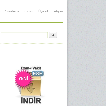
»
Sureler
»
Forum
Üye ol
İletişim
Ara
Arama formu