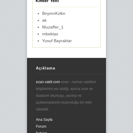
Kimler Yeni
BnymnKzlkn
ak
Muzaffer_1
mbektas
Yusuf Bayraktar
Açıklama
ezan.vakti.com
ezan - namaz vakitleri
bilgilerinin yer aldığı, ayrıca sure ve
duaların okunuşu, yazılışı ve
açıklamalarının bulunduğu bir web
sitesidir.
Ana Sayfa
Forum